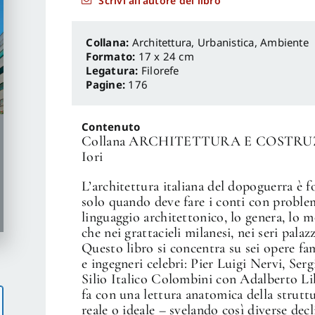
Scrivi all'autore del libro
Architettura, Urbanistica, Ambiente
Formato:
17 x 24 cm
Legatura:
Filorefe
Pagine:
176
Contenuto
Collana ARCHITETTURA E COSTRUZIONE
Iori
L’architettura italiana del dopoguerra è 
solo quando deve fare i conti con problem
linguaggio architettonico, lo genera, lo m
che nei grattacieli milanesi, nei seri palaz
Questo libro si concentra su sei opere fam
e ingegneri celebri: Pier Luigi Nervi, S
Silio Italico Colombini con Adalberto Li
fa con una lettura anatomica della strutt
reale o ideale – svelando così diverse dec