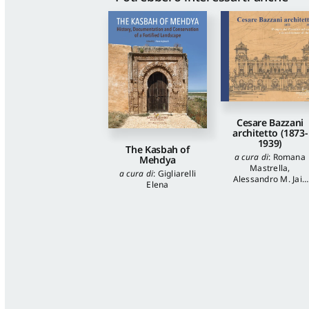
Cesare Bazzani
architetto (1873-
1939)
The Kasbah of
a cura di
:
Romana
Mehdya
Mastrella
,
a cura di
:
Gigliarelli
Alessandro M. Jaia
Elena
autori
:
Luca
Quattrocchi
,
Katia
Onori
,
Francesca
Piantoni
,
Valentina
Piscitelli