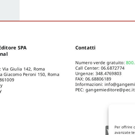
ditore SPA
Contatti
onal
Numero verde gratuito:
800
Call Center:
06.6872774
: Via Giulia 142, Roma
Urgenze:
348.4769803
ia Giacomo Peroni 150, Roma
FAX: 06.68806189
8861009
Informazioni:
info@gangemie
cy
PEC: gangemieditore@pec.it
y
Per offrire 
avanzate tec