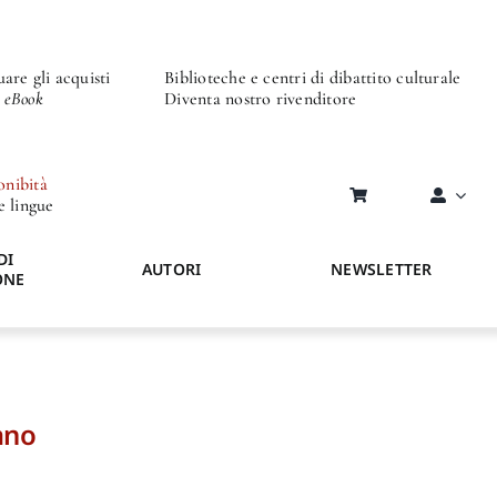
are gli acquisti
Biblioteche e centri di dibattito culturale
o eBook
Diventa nostro rivenditore
onibità
re lingue
DI
AUTORI
NEWSLETTER
ONE
ano