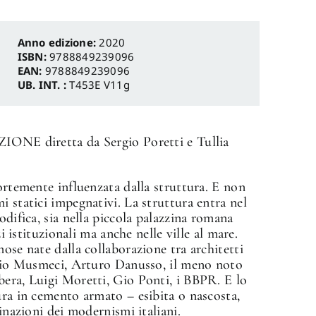
Anno edizione:
2020
ISBN:
9788849239096
EAN:
9788849239096
UB. INT. :
T453E V11g
 diretta da Sergio Poretti e Tullia
fortemente influenzata dalla struttura. E non
i statici impegnativi. La struttura entra nel
odifica, sia nella piccola palazzina romana
zi istituzionali ma anche nelle ville al mare.
ose nate dalla collaborazione tra architetti
ergio Musmeci, Arturo Danusso, il meno noto
bera, Luigi Moretti, Gio Ponti, i BBPR. E lo
ura in cemento armato – esibita o nascosta,
linazioni dei modernismi italiani.