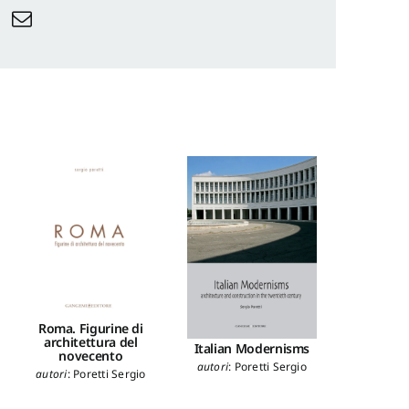
Roma. Figurine di
architettura del
Italian Modernisms
Il restaur
novecento
di 
autori
:
Poretti Sergio
autori
:
Poretti Sergio
a cura di
:
P
autori
:
Morn