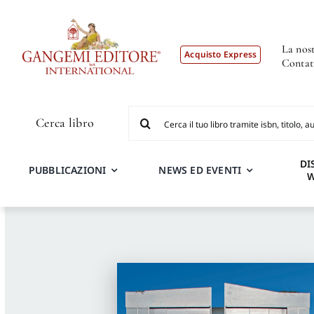
Salta
al
contenuto
La nost
Acquisto Express
Contat
Cerca
Cerca libro
per:
DI
PUBBLICAZIONI
NEWS ED EVENTI