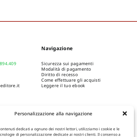
Poretti Serg
Rinaldo
,
Iori
Ro
Navigazione
.894.409
Sicurezza sui pagamenti
Modalità di pagamento
Diritto di recesso
Come effettuare gli acquisti
ditore.it
Leggere il tuo ebook
Personalizzazione alla navigazione
contenuti dedicati a ognuno dei nostri lettori, utilizziamo i cookie e le
nologie di personalizzazione dedicate ai nostri clienti. Il consenso a