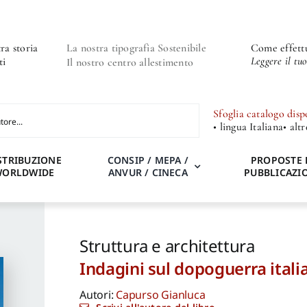
ra storia
La nostra tipografia Sostenibile
Come effettu
Leggere il tu
ti
Il nostro centro allestimento
Sfoglia catalogo disp
• lingua Italiana
• alt
STRIBUZIONE
CONSIP / MEPA /
PROPOSTE 
WORLDWIDE
ANVUR / CINECA
PUBBLICAZI
Struttura e architettura
Indagini sul dopoguerra itali
Autori:
Capurso Gianluca