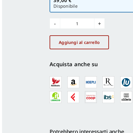
39,00 €
versione
Disponibile
Struttura
e
architettura
Aggiungi al carrello
quantità
Acquista anche su
Potrebbero interessarti anche