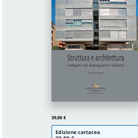
39,00
€
Scegli
Edizione cartacea
la