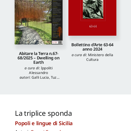
Bollettino d’Arte 63-64
anno 2024
Abitare la Terra n.67-
a cura di
:
Ministero della
68/2025 – Dwelling on
Cultura
Earth
a cura di
:
Ippoliti
Alessandro
autori
:
Galli Lucia
,
Tuzi
Stefania
,
Veronica
Balboni
,
Morgia
Federica
,
Anna Lei
,
Capanna Alessandra
,
Reale Luca
,
Spita Leone
,
Jacopo Mannello
La triplice sponda
Popoli e lingue di Sicilia