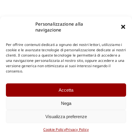
Personalizzazione alla
navigazione
Per offrire contenuti dedicati a ognuno dei nostri lettori, utilizziamo i
cookie e le avanzate tecnologie di personalizzazione dedicate ai nostri
clienti. Il consenso a queste tecnologie le permetterà di accedere a
una navigazione personalizzata al nostro sito, oppure accedere a una
Shop Gangemi Editore
-
Pagamenti Sicuri e anche Rateali
.
versione generica non ottimizzata ai suoi interessi negando il
consenso.
Catalogo Online
Accetta
CONSULTAZIONE
Catalogo Internazionale
Nega
Catalogo Online
DOWNLOAD
Visualizza preferenze
Catalogo Internazionale
Cookie Policy
Privacy Policy