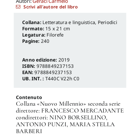
Autori:
Geraci Carmelo
Scrivi all'autore del libro
Letteratura e linguistica
,
Periodici
Formato:
15 x 21 cm
Legatura:
Filorefe
Pagine:
240
Anno edizione:
2019
ISBN:
9788849237153
EAN:
9788849237153
UB. INT. :
T440C V22h C0
Contenuto
Collana «Nuovo Millennio» seconda serie
direttore: FRANCESCO MERCADANTE
condirettori: NINO BORSELLINO,
ANTONIO PUNZI, MARIA STELLA
BARBERI