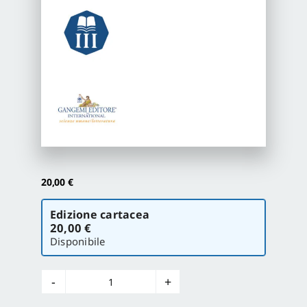
Proposte di pubblicazione
Gangemi Editore
Newsletter
20,00
€
Scegli
Edizione cartacea
la
20,00 €
versione
Disponibile
La
triplice