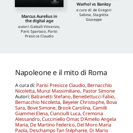
Warhol vs Banksy
a cura di
:
de Gregori
Sabina
,
Stagnitta
Marcus Aurelius in
Giuseppe
the digital age
autori
:
Gattulli Vincenzo
,
Paris Spartaco
,
Parisi
Presicce Claudio
Napoleone e il mito di Roma
A cura di:
Parisi Presicce Claudio
,
Bernacchio
Nicoletta
,
Munzi Massimiliano
,
Pastor Simone
Autori:
Balzanetti Stefano
,
Benedettucci Fabio
,
Bernacchio Nicoletta
,
Beyeler Christophe
,
Bova
Sara
,
Bove Simone
,
Brook Carolina
,
Camilli
Giammei Elena
,
Cianciulli Luca
,
Cremona
Alessandro
,
Cucciniello Omar
,
D'Amelio Angela
Maria
,
De Martino Federico
,
Del Moro Maria
Paola
,
Deschamps-Tan Stéphanie
,
Di Mario