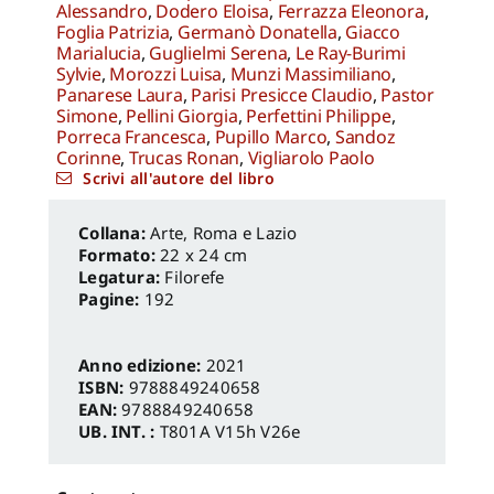
Alessandro
,
Dodero Eloisa
,
Ferrazza Eleonora
,
Foglia Patrizia
,
Germanò Donatella
,
Giacco
Marialucia
,
Guglielmi Serena
,
Le Ray-Burimi
Sylvie
,
Morozzi Luisa
,
Munzi Massimiliano
,
Panarese Laura
,
Parisi Presicce Claudio
,
Pastor
Simone
,
Pellini Giorgia
,
Perfettini Philippe
,
Porreca Francesca
,
Pupillo Marco
,
Sandoz
Corinne
,
Trucas Ronan
,
Vigliarolo Paolo
Scrivi all'autore del libro
Arte
,
Roma e Lazio
Formato:
22 x 24 cm
Legatura:
Filorefe
Pagine:
192
Anno edizione:
2021
ISBN:
9788849240658
EAN:
9788849240658
UB. INT. :
T801A V15h V26e