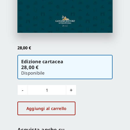
Proposte di pubblicazione
Gangemi Editore
28,00
€
Newsletter
Scegli
Edizione cartacea
la
28,00 €
versione
Disponibile
Napoleone
e
il
Aggiungi al carrello
mito
di
Roma
Acquista anche su