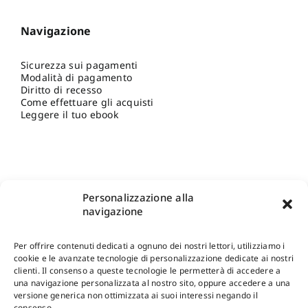
Navigazione
Sicurezza sui pagamenti
Modalità di pagamento
Diritto di recesso
Come effettuare gli acquisti
Leggere il tuo ebook
Personalizzazione alla
navigazione
Per offrire contenuti dedicati a ognuno dei nostri lettori, utilizziamo i
cookie e le avanzate tecnologie di personalizzazione dedicate ai nostri
clienti. Il consenso a queste tecnologie le permetterà di accedere a
una navigazione personalizzata al nostro sito, oppure accedere a una
Shop Gangemi Editore
-
Pagamenti Sicuri e anche Rateali
.
versione generica non ottimizzata ai suoi interessi negando il
consenso.