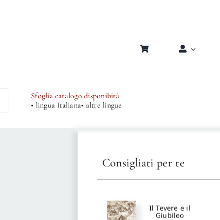
Sfoglia catalogo disponibità
• lingua Italiana
• altre lingue
Tivoli nascosta
autori
:
Pecorari
Paolo
Consigliati per te
Il Tevere e il
Giubileo