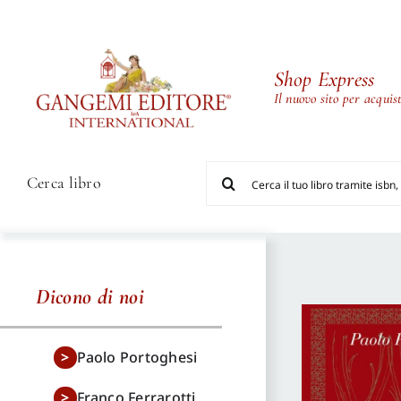
Salta
al
contenuto
Shop Express
Il nuovo sito per acqui
Cerca
Cerca libro
per:
Dicono di noi
Paolo Portoghesi
Franco Ferrarotti