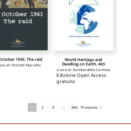
October 1943. The raid
World Heritage and
Dwelling on Earth. Atti
ura di
:
Pezzetti Marcello
a cura di
:
Gambardella Carmine
Edizione Open Access
gratuita
1
2
3
…
346
Prossimo