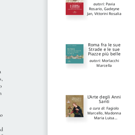
autori
:
Pavia
Rosario
,
Gadeyne
Jan
,
Vittorini Rosalia
Roma fra le sue
Strade e le sue
Piazze più belle
autori
:
Morlacchi
Marcella
a
s,
o
n
L’Arte degli Anni
Santi
a cura di
:
Fagiolo
Marcello
,
Madonna
no
Maria Luisa
autori
:
Coppolaro
Marco
nd