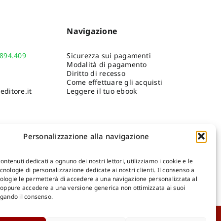
Navigazione
.894.409
Sicurezza sui pagamenti
Modalità di pagamento
Diritto di recesso
Come effettuare gli acquisti
ditore.it
Leggere il tuo ebook
Personalizzazione alla navigazione
contenuti dedicati a ognuno dei nostri lettori, utilizziamo i cookie e le
nologie di personalizzazione dedicate ai nostri clienti. Il consenso a
ologie le permetterà di accedere a una navigazione personalizzata al
Shop Gangemi Editore
-
Pagamenti Sicuri e anche Rateali
.
, oppure accedere a una versione generica non ottimizzata ai suoi
egando il consenso.