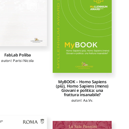
FabLab Poliba
autori
:
Parisi Nicola
MyBOOK – Homo Sapiens
(più), Homo Sapiens (meno)
Giovani e politica: una
frattura insanabile?
autori
:
Aa.Vv.