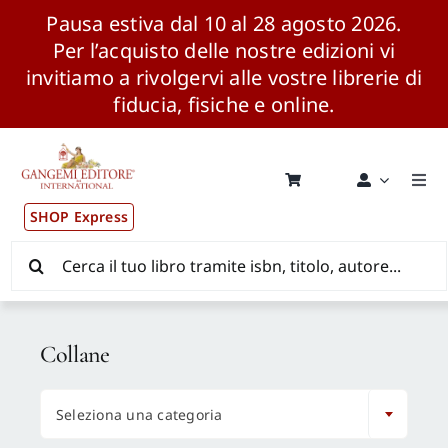
Pausa estiva dal 10 al 28 agosto 2026.
Per l’acquisto delle nostre edizioni vi
invitiamo a rivolgervi alle vostre librerie di
fiducia, fisiche e online.
Salta
al
contenuto
Togg
Navi
SHOP Express
Pubblicazioni
Cerca
per:
News ed Eventi
Collane
Distribuzione Wolrdwide

Seleziona una categoria
CONSIP / MEPA / ANVUR / CINECA