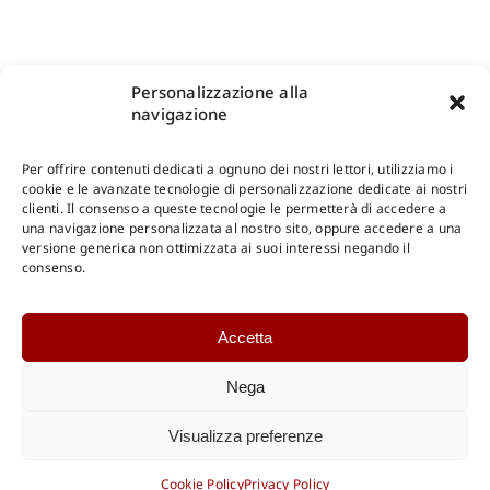
Personalizzazione alla
navigazione
Per offrire contenuti dedicati a ognuno dei nostri lettori, utilizziamo i
cookie e le avanzate tecnologie di personalizzazione dedicate ai nostri
clienti. Il consenso a queste tecnologie le permetterà di accedere a
una navigazione personalizzata al nostro sito, oppure accedere a una
Shop Gangemi Editore
-
Pagamenti Sicuri e anche Rateali
.
versione generica non ottimizzata ai suoi interessi negando il
consenso.
Catalogo Online
Accetta
CONSULTAZIONE
Catalogo Internazionale
Nega
Catalogo Online
DOWNLOAD
Visualizza preferenze
Catalogo Internazionale
Cookie Policy
Privacy Policy