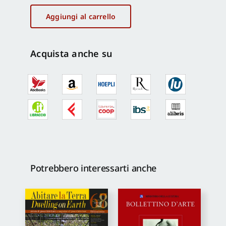
la
Terra
Aggiungi al carrello
-
Dwelling
on
Acquista anche su
Earth
Quaderni
2
quantità
Potrebbero interessarti anche