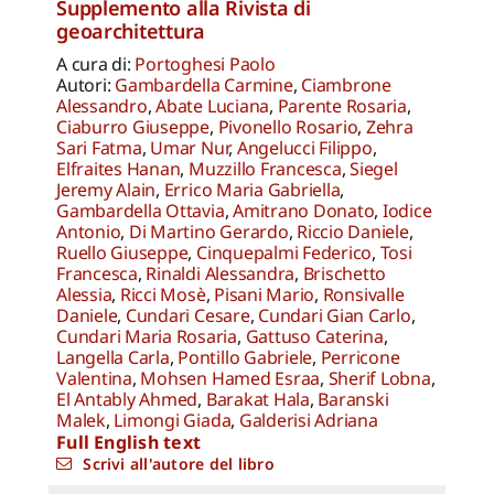
Supplemento alla Rivista di
geoarchitettura
A cura di:
Portoghesi Paolo
Autori:
Gambardella Carmine
,
Ciambrone
Alessandro
,
Abate Luciana
,
Parente Rosaria
,
Ciaburro Giuseppe
,
Pivonello Rosario
,
Zehra
Sari Fatma
,
Umar Nur
,
Angelucci Filippo
,
Elfraites Hanan
,
Muzzillo Francesca
,
Siegel
Jeremy Alain
,
Errico Maria Gabriella
,
Gambardella Ottavia
,
Amitrano Donato
,
Iodice
Antonio
,
Di Martino Gerardo
,
Riccio Daniele
,
Ruello Giuseppe
,
Cinquepalmi Federico
,
Tosi
Francesca
,
Rinaldi Alessandra
,
Brischetto
Alessia
,
Ricci Mosè
,
Pisani Mario
,
Ronsivalle
Daniele
,
Cundari Cesare
,
Cundari Gian Carlo
,
Cundari Maria Rosaria
,
Gattuso Caterina
,
Langella Carla
,
Pontillo Gabriele
,
Perricone
Valentina
,
Mohsen Hamed Esraa
,
Sherif Lobna
,
El Antably Ahmed
,
Barakat Hala
,
Baranski
Malek
,
Limongi Giada
,
Galderisi Adriana
Full English text
Scrivi all'autore del libro