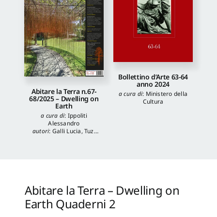
Bollettino d’Arte 63-64
anno 2024
Abitare la Terra n.67-
a cura di
:
Ministero della
68/2025 – Dwelling on
Cultura
Earth
a cura di
:
Ippoliti
Alessandro
autori
:
Galli Lucia
,
Tuzi
Stefania
,
Veronica
Balboni
,
Morgia
Federica
,
Anna Lei
,
Capanna Alessandra
,
Reale Luca
,
Spita Leone
,
Jacopo Mannello
Abitare la Terra – Dwelling on
Earth Quaderni 2