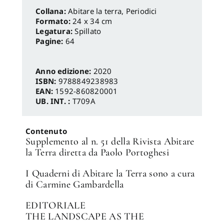
Abitare la terra
,
Periodici
Formato:
24 x 34 cm
Legatura:
Spillato
Pagine:
64
Anno edizione:
2020
ISBN:
9788849238983
EAN:
1592-860820001
UB. INT. :
T709A
Contenuto
Supplemento al n. 51 della Rivista Abitare
la Terra diretta da Paolo Portoghesi
I Quaderni di Abitare la Terra sono a cura
di Carmine Gambardella
EDITORIALE
THE LANDSCAPE AS THE