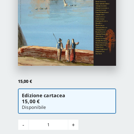
Proposte di pubblicazione
Gangemi Editore
Newsletter
15,00
€
Scegli
Edizione cartacea
la
15,00 €
versione
Disponibile
Abitare