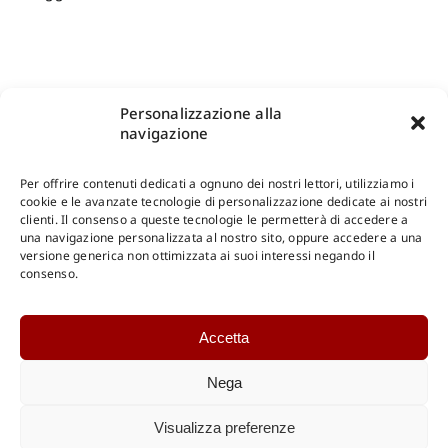
Personalizzazione alla
navigazione
Per offrire contenuti dedicati a ognuno dei nostri lettori, utilizziamo i
cookie e le avanzate tecnologie di personalizzazione dedicate ai nostri
clienti. Il consenso a queste tecnologie le permetterà di accedere a
una navigazione personalizzata al nostro sito, oppure accedere a una
Shop Gangemi Editore
-
Pagamenti Sicuri e anche Rateali
.
versione generica non ottimizzata ai suoi interessi negando il
consenso.
Catalogo Online
Accetta
CONSULTAZIONE
Catalogo Internazionale
Nega
Catalogo Online
DOWNLOAD
Visualizza preferenze
Catalogo Internazionale