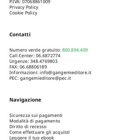
P.IVA: 07068861009
Privacy Policy
Cookie Policy
Contatti
Numero verde gratuito:
800.894.409
Call Center:
06.6872774
Urgenze:
348.4769803
FAX: 06.68806189
Informazioni:
info@gangemieditore.it
PEC: gangemieditore@pec.it
Navigazione
Sicurezza sui pagamenti
Modalità di pagamento
Diritto di recesso
Come effettuare gli acquisti
Leggere il tuo ebook