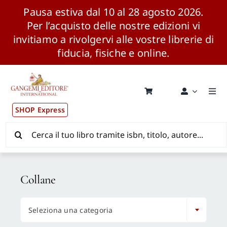
Pausa estiva dal 10 al 28 agosto 2026.
Per l’acquisto delle nostre edizioni vi
invitiamo a rivolgervi alle vostre librerie di
fiducia, fisiche e online.
Salta
al
contenuto
Togg
Navi
SHOP Express
Pubblicazioni
Cerca
per:
News ed Eventi
Collane
Distribuzione Wolrdwide

Seleziona una categoria
CONSIP / MEPA / ANVUR / CINECA