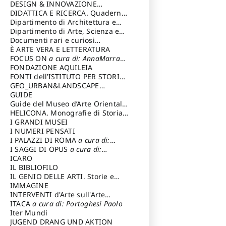
DESIGN & INNOVAZIONE
TECNOLOGICA
DIDATTICA E RICERCA. Quaderni
a cura di: Vallicelli
Andrea
della Scuola
Dipartimento di Architettura e
Analisi della Città Mediterranea
Dipartimento di Arte, Scienza e
Tecnica del Costuire
Documenti rari e curiosi
dall'Archivio Segreto
È ARTE VERA E LETTERATURA
FOCUS ON
a cura di: AnnaMarra
Contemporanea
FONDAZIONE AQUILEIA
FONTI dell’ISTITUTO PER STORIA
DEL RISORGIMENTO
GEO_URBAN&LANDSCAPE
PLANNING (GULP)
GUIDE
a cura di:
Trusiani Elio
Guide del Museo d’Arte Orientale
“Giuseppe Tucci”
HELICONA. Monografie di Storia
dell'Arte
I GRANDI MUSEI
a cura di: Gallo Marco
I NUMERI PENSATI
I PALAZZI DI ROMA
a cura di:
Ippoliti Alessandro
I SAGGI DI OPUS
a cura di:
Scalesse Tommaso
ICARO
IL BIBLIOFILO
IL GENIO DELLE ARTI. Storie e
interpretazione
IMMAGINE
INTERVENTI d'Arte sull'Arte
dedicata alla cultura della
ITACA
a cura di: Portoghesi Paolo
conservazione d’arte
Iter Mundi
a cura di:
Fondazione Paola Droghetti onlus
JUGEND DRANG UND AKTION