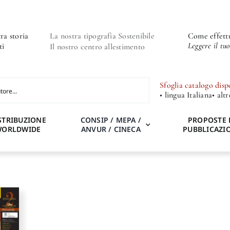
ra storia
La nostra tipografia Sostenibile
Come effettu
Leggere il tu
ti
Il nostro centro allestimento
Sfoglia catalogo disp
• lingua Italiana
• alt
STRIBUZIONE
CONSIP / MEPA /
PROPOSTE 
WORLDWIDE
ANVUR / CINECA
PUBBLICAZI