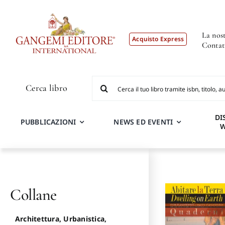
Salta
al
contenuto
La nost
Acquisto Express
Contat
Cerca
Cerca libro
per:
DI
PUBBLICAZIONI
NEWS ED EVENTI
Collane
Architettura, Urbanistica,