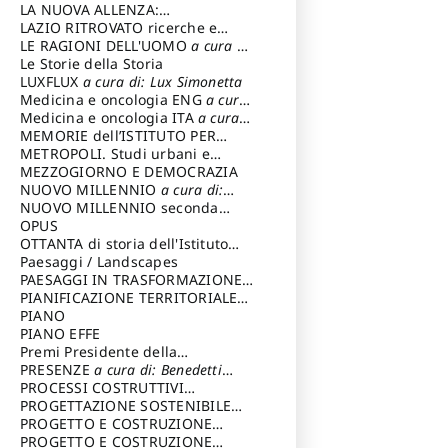
LA NUOVA ALLENZA:
ARCHITETTURA & AMBIENTE
LAZIO RITROVATO ricerche e
restauri
LE RAGIONI DELL'UOMO
a cura di:
Lombardi Satriani Luigi
Le Storie della Storia
LUXFLUX
a cura di: Lux Simonetta
Medicina e oncologia ENG
a cura
di: Lopez Massimo
Medicina e oncologia ITA
a cura
di: Lopez Massimo
MEMORIE dell’ISTITUTO PER
STORIA DEL RISORGIMENTO
METROPOLI. Studi urbani e
regionali
MEZZOGIORNO E DEMOCRAZIA
NUOVO MILLENNIO
a cura di:
Capaldo Pellegrino
NUOVO MILLENNIO seconda
serie
OPUS
a cura di: Mercadante
Francesco
OTTANTA di storia dell'Istituto
storia dell’Istituto
Paesaggi / Landscapes
a cura di:
Cavalieri Patrizia
PAESAGGI IN TRASFORMAZIONE
a
cura di: Corti Enrico A.
PIANIFICAZIONE TERRITORIALE
URBANISTICA ED AMBIENTALE
PIANO
a
cura di: Costa Enrico
PIANO EFFE
Premi Presidente della
Repubblica
PRESENZE
a cura di: Benedetti
Sandro
PROCESSI COSTRUTTIVI
DELL'ARCHITETTURA
PROGETTAZIONE SOSTENIBILE
a cura di:
Ippoliti Alessandro
PARTECIPATA
PROGETTO E COSTRUZIONE
DELL’ARCHITETTURA
PROGETTO E COSTRUZIONE