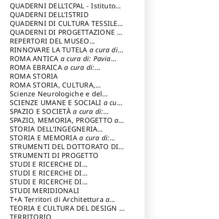
SOSTENIBILE
QUADERNI DELL'ICPAL - Istituto
centrale per il restauro e la
QUADERNI DELL'ISTRID
conservazione del patrimonio
QUADERNI DI CULTURA TESSILE
a
archivistico e librario
cura di: Crispolti Livia
QUADERNI DI PROGETTAZIONE
a
cura di: Giura Longo Tommaso
REPERTORI DEL MUSEO
CENTRALE DEL RISORGIMENTO
RINNOVARE LA TUTELA
a cura di:
a
cura di: Pizzo Marco
Cicalò Enrico
ROMA ANTICA
a cura di: Pavia
Carlo
ROMA EBRAICA
a cura di:
Procaccia Claudio
ROMA STORIA
ROMA STORIA, CULTURA,
IMMAGINE
Scienze Neurologiche e del
a cura di: Fagiolo
Marcello
Comportamento
SCIENZE UMANE E SOCIALI
a cura
di: Iannizzi Salvatore
SPAZIO E SOCIETÀ
a cura di:
Cassetti Roberto
SPAZIO, MEMORIA, PROGETTO
a
cura di: Rossi Massimo
STORIA DELL'INGEGNERIA
STRUTTURALE IN ITALIA
STORIA E MEMORIA
a cura di:
a cura di:
Poretti Sergio
Rossi Lauro
STRUMENTI DEL DOTTORATO DI
RICERCA IN RILIEVO E
STRUMENTI DI PROGETTO
RAPPRESENTAZIONE
STUDI E RICERCHE DI
DELL’ARCHITETTURA E
ARCHEOLOGIA IN SICILIA
STUDI E RICERCHE DI
a cura
DELL’AMBIENTE
di: Pelagatti Paola
ARCHITETTURA del Dipartimento
STUDI E RICERCHE DI
a cura di: Migliari
Riccardo
di Architettura Università degli
ARCHITETTURA del Dipartimento
STUDI MERIDIONALI
Studi G. d' Annunzio
di Architettura Università degli
T+A Territori di Architettura
a
Studi G. d' Annunzio, Chieti-
cura di: Ramazzotti Luigi
TEORIA E CULTURA DEL DESIGN
a
Pescara
cura di: Furlanis Giuseppe
TERRITORIO
a cura di: Fusero Paolo