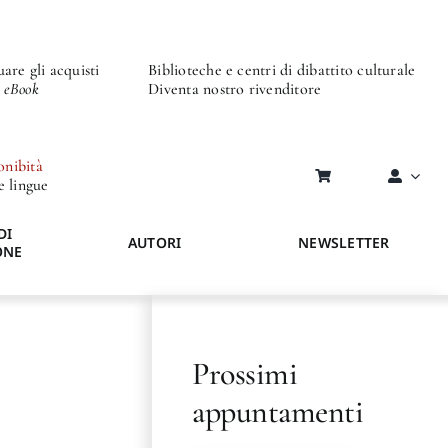
are gli acquisti
Biblioteche e centri di dibattito culturale
o eBook
Diventa nostro rivenditore
onibità
re lingue
DI
AUTORI
NEWSLETTER
ONE
Prossimi
appuntamenti