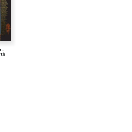
a –
rth