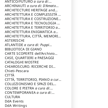
ANTICO/FUTURO
a cura di:
Varagnoli Claudio
ARCHINAUTI
a cura di: D'Amato
Claudio
ARCHITECTURE HERITAGE and
DESIGN
ARCHITETTURA E COMPLESSITÀ
a
cura di: Piva Antonio
ARCHITETTURA E COSTRUZIONE
a
cura di: Poretti Sergio
ARCHITETTURA E TECNOLOGIA
a
cura di: Carrara Gianfranco
ARCHITETTURA E TERRITORIO
a
cura di: Pietrogrande Enrico
ARCHITETTURA ENIGMATICA
a
cura di: Lenci Ruggero
ARCHITETTURA, CITTÀ, MEMORIA
a cura di: Valeriani Enrico
ASTERISCHI
ATLANTIDE
a cura di: Puppi
Lionello
BIBLIOTECA DI GIANO
CARTE SCOPERTE dell’Archivio
Storico Capitolino
CASE, QUARTIERI e PAESAGGI
CATALOGHI MOSTRE
CHIAROSCURO. RICERCHE DI
STORIA E STORIA DELL'ARTE
Chieti-Pescara
a
cura di: Di Carpegna Falconieri
CITTÀ
Tommaso
CITTÀ, TERRITORIO, PIANO
a cura
di: Imbesi Giuseppe
COLLEZIONISMO E SPAZI DEL
COLLEZIONISMO
COLORE E PIETRA
a cura di:
a cura di:
Magnani Lauro
Selvaggi Giuseppe
CONTEMPORANEA
a cura di:
Gubinelli Luna
CULTURA
DdA Events
DdA Writings