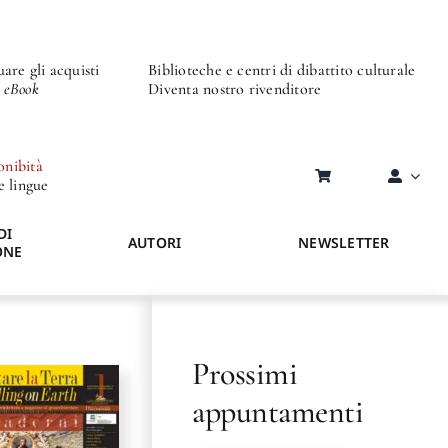
are gli acquisti
Biblioteche e centri di dibattito culturale
o eBook
Diventa nostro rivenditore
onibità
re lingue
DI
AUTORI
NEWSLETTER
ONE
Prossimi
appuntamenti