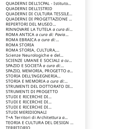
SOSTENIBILE
QUADERNI DELL'ICPAL - Istituto
centrale per il restauro e la
QUADERNI DELL'ISTRID
conservazione del patrimonio
QUADERNI DI CULTURA TESSILE
a
archivistico e librario
cura di: Crispolti Livia
QUADERNI DI PROGETTAZIONE
a
cura di: Giura Longo Tommaso
REPERTORI DEL MUSEO
CENTRALE DEL RISORGIMENTO
RINNOVARE LA TUTELA
a cura di:
a
cura di: Pizzo Marco
Cicalò Enrico
ROMA ANTICA
a cura di: Pavia
Carlo
ROMA EBRAICA
a cura di:
Procaccia Claudio
ROMA STORIA
ROMA STORIA, CULTURA,
IMMAGINE
Scienze Neurologiche e del
a cura di: Fagiolo
Marcello
Comportamento
SCIENZE UMANE E SOCIALI
a cura
di: Iannizzi Salvatore
SPAZIO E SOCIETÀ
a cura di:
Cassetti Roberto
SPAZIO, MEMORIA, PROGETTO
a
cura di: Rossi Massimo
STORIA DELL'INGEGNERIA
STRUTTURALE IN ITALIA
STORIA E MEMORIA
a cura di:
a cura di:
Poretti Sergio
Rossi Lauro
STRUMENTI DEL DOTTORATO DI
RICERCA IN RILIEVO E
STRUMENTI DI PROGETTO
RAPPRESENTAZIONE
STUDI E RICERCHE DI
DELL’ARCHITETTURA E
ARCHEOLOGIA IN SICILIA
STUDI E RICERCHE DI
a cura
DELL’AMBIENTE
di: Pelagatti Paola
ARCHITETTURA del Dipartimento
STUDI E RICERCHE DI
a cura di: Migliari
Riccardo
di Architettura Università degli
ARCHITETTURA del Dipartimento
STUDI MERIDIONALI
Studi G. d' Annunzio
di Architettura Università degli
T+A Territori di Architettura
a
Studi G. d' Annunzio, Chieti-
cura di: Ramazzotti Luigi
TEORIA E CULTURA DEL DESIGN
a
Pescara
cura di: Furlanis Giuseppe
TERRITORIO
a cura di: Fusero Paolo