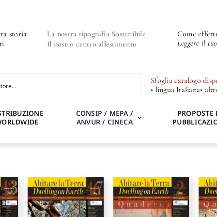
ra storia
La nostra tipografia Sostenibile
Come effettu
Leggere il tu
ti
Il nostro centro allestimento
Sfoglia catalogo disp
• lingua Italiana
• alt
STRIBUZIONE
CONSIP / MEPA /
PROPOSTE 
WORLDWIDE
ANVUR / CINECA
PUBBLICAZI