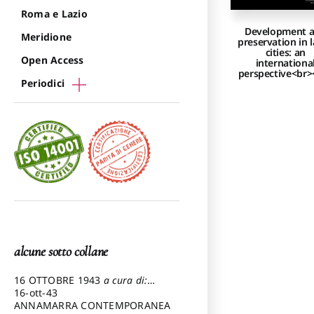
Roma e Lazio
Development 
Meridione
preservation in 
cities: an
Open Access
internationa
perspective<br>
Periodici
alcune sotto collane
16 OTTOBRE 1943
a cura di:
Pezzetti Marcello
16-ott-43
ANNAMARRA CONTEMPORANEA