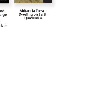
Abitare la Terra –
and
Dwelling on Earth
large
Quaderni 4
l
<br>