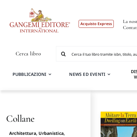
Salta
al
contenuto
La nost
Acquisto Express
Contat
Cerca
Cerca libro
per:
DI
PUBBLICAZIONI
NEWS ED EVENTI
Collane
Architettura, Urbanistica,