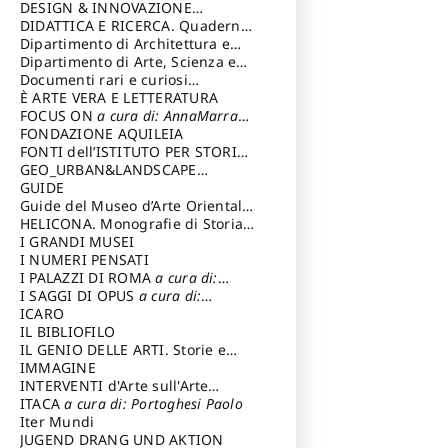
DESIGN & INNOVAZIONE
TECNOLOGICA
DIDATTICA E RICERCA. Quaderni
a cura di: Vallicelli
Andrea
della Scuola
Dipartimento di Architettura e
Analisi della Città Mediterranea
Dipartimento di Arte, Scienza e
Tecnica del Costuire
Documenti rari e curiosi
dall'Archivio Segreto
È ARTE VERA E LETTERATURA
FOCUS ON
a cura di: AnnaMarra
Contemporanea
FONDAZIONE AQUILEIA
FONTI dell’ISTITUTO PER STORIA
DEL RISORGIMENTO
GEO_URBAN&LANDSCAPE
PLANNING (GULP)
GUIDE
a cura di:
Trusiani Elio
Guide del Museo d’Arte Orientale
“Giuseppe Tucci”
HELICONA. Monografie di Storia
dell'Arte
I GRANDI MUSEI
a cura di: Gallo Marco
I NUMERI PENSATI
I PALAZZI DI ROMA
a cura di:
Ippoliti Alessandro
I SAGGI DI OPUS
a cura di:
Scalesse Tommaso
ICARO
IL BIBLIOFILO
IL GENIO DELLE ARTI. Storie e
interpretazione
IMMAGINE
INTERVENTI d'Arte sull'Arte
dedicata alla cultura della
ITACA
a cura di: Portoghesi Paolo
conservazione d’arte
Iter Mundi
a cura di:
Fondazione Paola Droghetti onlus
JUGEND DRANG UND AKTION