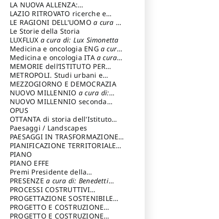
LA NUOVA ALLENZA:
ARCHITETTURA & AMBIENTE
LAZIO RITROVATO ricerche e
restauri
LE RAGIONI DELL'UOMO
a cura di:
Lombardi Satriani Luigi
Le Storie della Storia
LUXFLUX
a cura di: Lux Simonetta
Medicina e oncologia ENG
a cura
di: Lopez Massimo
Medicina e oncologia ITA
a cura
di: Lopez Massimo
MEMORIE dell’ISTITUTO PER
STORIA DEL RISORGIMENTO
METROPOLI. Studi urbani e
regionali
MEZZOGIORNO E DEMOCRAZIA
NUOVO MILLENNIO
a cura di:
Capaldo Pellegrino
NUOVO MILLENNIO seconda
serie
OPUS
a cura di: Mercadante
Francesco
OTTANTA di storia dell'Istituto
storia dell’Istituto
Paesaggi / Landscapes
a cura di:
Cavalieri Patrizia
PAESAGGI IN TRASFORMAZIONE
a
cura di: Corti Enrico A.
PIANIFICAZIONE TERRITORIALE
URBANISTICA ED AMBIENTALE
PIANO
a
cura di: Costa Enrico
PIANO EFFE
Premi Presidente della
Repubblica
PRESENZE
a cura di: Benedetti
Sandro
PROCESSI COSTRUTTIVI
DELL'ARCHITETTURA
PROGETTAZIONE SOSTENIBILE
a cura di:
Ippoliti Alessandro
PARTECIPATA
PROGETTO E COSTRUZIONE
DELL’ARCHITETTURA
PROGETTO E COSTRUZIONE