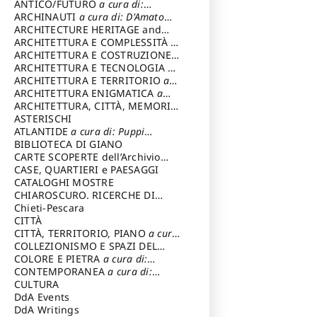
ANTICO/FUTURO
a cura di:
Varagnoli Claudio
ARCHINAUTI
a cura di: D'Amato
Claudio
ARCHITECTURE HERITAGE and
DESIGN
ARCHITETTURA E COMPLESSITÀ
a
cura di: Piva Antonio
ARCHITETTURA E COSTRUZIONE
a
cura di: Poretti Sergio
ARCHITETTURA E TECNOLOGIA
a
cura di: Carrara Gianfranco
ARCHITETTURA E TERRITORIO
a
cura di: Pietrogrande Enrico
ARCHITETTURA ENIGMATICA
a
cura di: Lenci Ruggero
ARCHITETTURA, CITTÀ, MEMORIA
a cura di: Valeriani Enrico
ASTERISCHI
ATLANTIDE
a cura di: Puppi
Lionello
BIBLIOTECA DI GIANO
CARTE SCOPERTE dell’Archivio
Storico Capitolino
CASE, QUARTIERI e PAESAGGI
CATALOGHI MOSTRE
CHIAROSCURO. RICERCHE DI
STORIA E STORIA DELL'ARTE
Chieti-Pescara
a
cura di: Di Carpegna Falconieri
CITTÀ
Tommaso
CITTÀ, TERRITORIO, PIANO
a cura
di: Imbesi Giuseppe
COLLEZIONISMO E SPAZI DEL
COLLEZIONISMO
COLORE E PIETRA
a cura di:
a cura di:
Magnani Lauro
Selvaggi Giuseppe
CONTEMPORANEA
a cura di:
Gubinelli Luna
CULTURA
DdA Events
DdA Writings