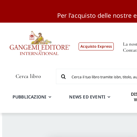
Per l’acquisto delle nostre ed
Salta
al
contenuto
La nost
Acquisto Express
Contat
Cerca
Cerca libro
per:
DI
PUBBLICAZIONI
NEWS ED EVENTI