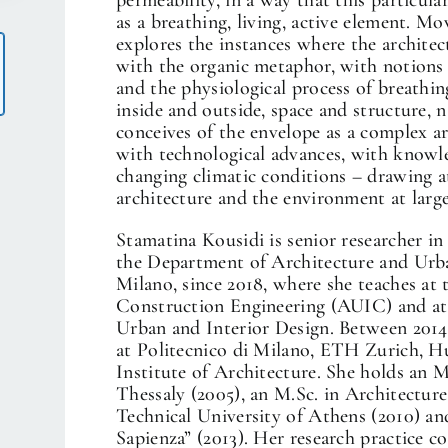
as a breathing, living, active element. M
explores the instances where the architec
with the organic metaphor, with notions 
and the physiological process of breathi
inside and outside, space and structure, na
conceives of the envelope as a complex ar
with technological advances, with knowle
changing climatic conditions – drawing a
architecture and the environment at large
Stamatina Kousidi is senior researcher i
the Department of Architecture and Urba
Milano, since 2018, where she teaches at
Construction Engineering (AUIC) and at 
Urban and Interior Design. Between 2014
at Politecnico di Milano, ETH Zurich, H
Institute of Architecture. She holds an M
Thessaly (2005), an M.Sc. in Architectur
Technical University of Athens (2010) a
Sapienza” (2013). Her research practice 