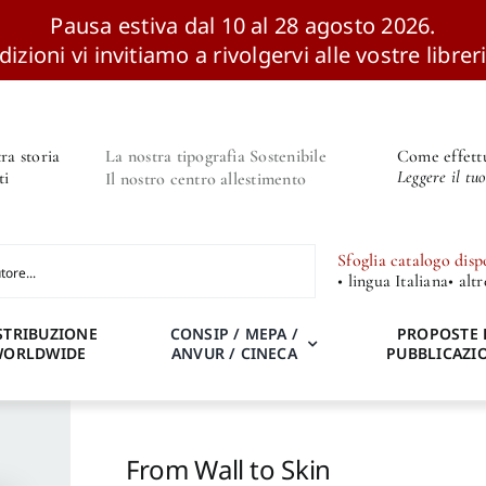
Pausa estiva dal 10 al 28 agosto 2026.
izioni vi invitiamo a rivolgervi alle vostre libreri
ra storia
La nostra tipografia Sostenibile
Come effettu
Leggere il tu
ti
Il nostro centro allestimento
Sfoglia catalogo disp
• lingua Italiana
• alt
STRIBUZIONE
CONSIP / MEPA /
PROPOSTE 
WORLDWIDE
ANVUR / CINECA
PUBBLICAZI
From Wall to Skin