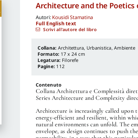
Architecture and the Poetics 
Autori:
Kousidi Stamatina
Full English text
Scrivi all'autore del libro
Architettura, Urbanistica, Ambiente
Formato:
17 x 24 cm
Legatura:
Filorefe
Pagine:
112
Contenuto
Collana Architettura e Complessità diret
Series Architecture and Complexity direc
Architecture is increasingly called upon 
energy-efficient and resilient, within wh
natural environments can unfold. The emp
envelope, as design continues to push the
permeability, in a way that this particul