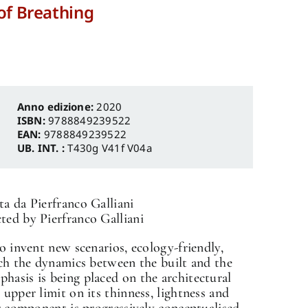
of Breathing
Anno edizione:
2020
ISBN:
9788849239522
EAN:
9788849239522
UB. INT. :
T430g V41f V04a
ta da Pierfranco Galliani
ted by Pierfranco Galliani
to invent new scenarios, ecology-friendly,
ich the dynamics between the built and the
hasis is being placed on the architectural
 upper limit on its thinness, lightness and
ar component is progressively conceptualised