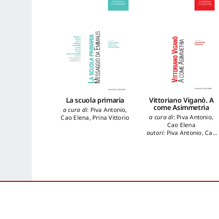
La scuola primaria
Vittoriano Viganò. A
come Asimmetria
a cura di
:
Piva Antonio
,
a cura di
:
Piva Antonio
,
Cao Elena
,
Prina Vittorio
Cao Elena
autori
:
Piva Antonio
,
Cao
Elena
,
Palermo Pier Carlo
,
Portoghesi Paolo
,
Stevan
Cesare
,
Crippa Maria
Antonietta
,
Prina Vittorio
,
Scullica Francesco
,
Galliani Pierfranco
,
Faroldi
Emilio
,
Cortesi Aurelio
,
Cortesi Isotta
,
Dell'Acqua
Bellavitis Arturo
,
Cappellieri Alba
,
Golinelli
Paolo
,
Porcu Michele
,