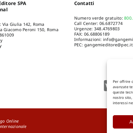
ditore SPA
Contatti
Artioli Alberto
,
Borellini
onal
Gian Carlo
,
Reichlin Bruno
Graf Franz
,
Albani
Numero verde gratuito:
800
Francesca
,
Farinati
Call Center:
06.6872774
Valeria
,
Ottolini Gianni
,
: Via Giulia 142, Roma
Urgenze:
348.4769803
Grimoldi Alberto
ia Giacomo Peroni 150, Roma
FAX: 06.68806189
8861009
Informazioni:
info@gangemie
cy
PEC: gangemieditore@pec.it
y
Per offrire 
avanzate tec
queste tecn
nostro sito
interessi n
go Online
A
DOWNLOA
Internazionale