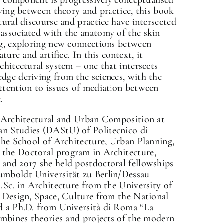
oving between theory and practice, this book
tural discourse and practice have intersected
associated with the anatomy of the skin
ng, exploring new connections between
ture and artifice. In this context, it
chitectural system – one that intersects
dge deriving from the sciences, with the
ttention to issues of mediation between
.
n Architectural and Urban Composition at
n Studies (DAStU) of Politecnico di
 the School of Architecture, Urban Planning,
the Doctoral program in Architecture,
 and 2017 she held postdoctoral fellowships
umboldt Universität zu Berlin/Dessau
.Sc. in Architecture from the University of
e Design, Space, Culture from the National
nd a Ph.D. from Università di Roma “La
combines theories and projects of the modern