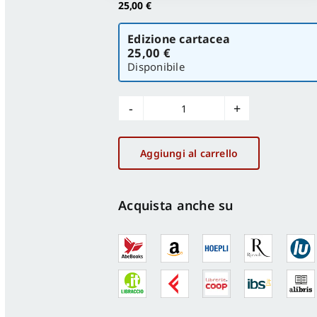
25,00
€
Scegli
Edizione cartacea
la
25,00 €
versione
Disponibile
From
Wall
to
Aggiungi al carrello
Skin
quantità
Acquista anche su