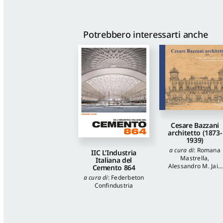
Potrebbero interessarti anche
Cesare Bazzani
architetto (1873-
1939)
a cura di
:
Romana
IIC L’Industria
Mastrella
,
Italiana del
Alessandro M. Jaia
Cemento 864
autori
:
Luca
a cura di
:
Federbeton
Quattrocchi
,
Katia
Confindustria
Onori
,
Francesca
Piantoni
,
Valentina
Piscitelli