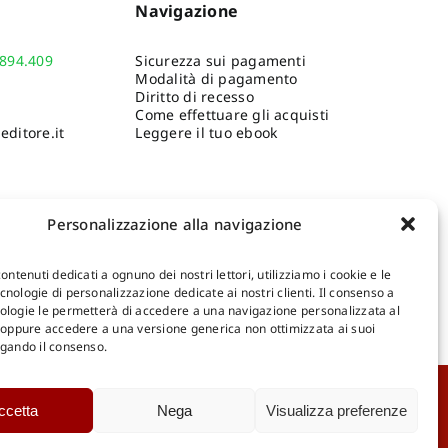
Gillo
,
Eco Umberto
,
Dezzi
Navigazione
Maiocchi M
Paolo
,
Faroldi Matteo
Bardeschi Marco
,
Negri
Erba Vale
,
Massimo
,
Filippelli Ronald
Gabriele
L.
,
Sestito Marcello
.894.409
Sicurezza sui pagamenti
Carlos
,
Gua
Modalità di pagamento
Coenen Joe
Wunenbu
Diritto di recesso
Jacques
Come effettuare gli acquisti
Gianfran
ditore.it
Leggere il tuo ebook
Pier
Personalizzazione alla navigazione
contenuti dedicati a ognuno dei nostri lettori, utilizziamo i cookie e le
nologie di personalizzazione dedicate ai nostri clienti. Il consenso a
ologie le permetterà di accedere a una navigazione personalizzata al
Shop Gangemi Editore
-
Pagamenti Sicuri e anche Rateali
.
, oppure accedere a una versione generica non ottimizzata ai suoi
egando il consenso.
Catalogo Online
ccetta
Nega
Visualizza preferenze
D
Catalogo Internazionale