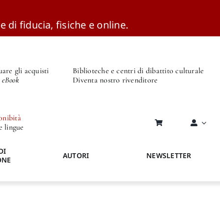
e di fiducia, fisiche e online.
are gli acquisti
Biblioteche e centri di dibattito culturale
o eBook
Diventa nostro rivenditore
onibità
re lingue
DI
AUTORI
NEWSLETTER
ONE