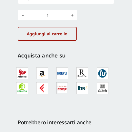
La
quadreria
Albani
Aggiungi al carrello
a
Roma
al
Acquista anche su
tempo
di
Clemente
XI
quantità
Potrebbero interessarti anche