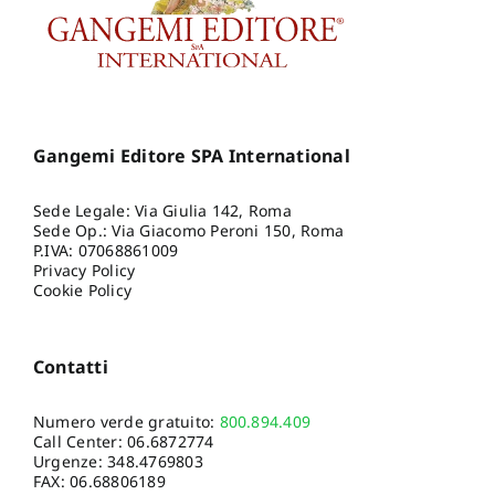
Alessio
,
Papa Rodolfo
,
Pasquini Laura
,
Pizzimento
Paolo
,
Rak Michele
,
Spiriti
Andrea
,
Tomassoni Italo
,
Vecce Carlo
Gangemi Editore SPA International
Sede Legale: Via Giulia 142, Roma
Sede Op.: Via Giacomo Peroni 150, Roma
P.IVA: 07068861009
Privacy Policy
Cookie Policy
Contatti
Numero verde gratuito:
800.894.409
Call Center:
06.6872774
Urgenze:
348.4769803
FAX: 06.68806189