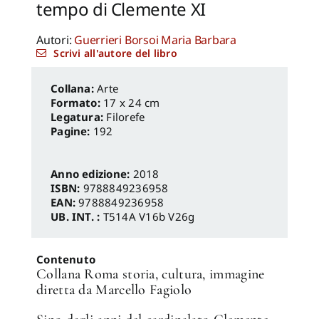
tempo di Clemente XI
Autori:
Guerrieri Borsoi Maria Barbara
Scrivi all'autore del libro
Arte
Formato:
17 x 24 cm
Legatura:
Filorefe
Pagine:
192
Anno edizione:
2018
ISBN:
9788849236958
EAN:
9788849236958
UB. INT. :
T514A V16b V26g
Contenuto
Collana Roma storia, cultura, immagine
diretta da Marcello Fagiolo