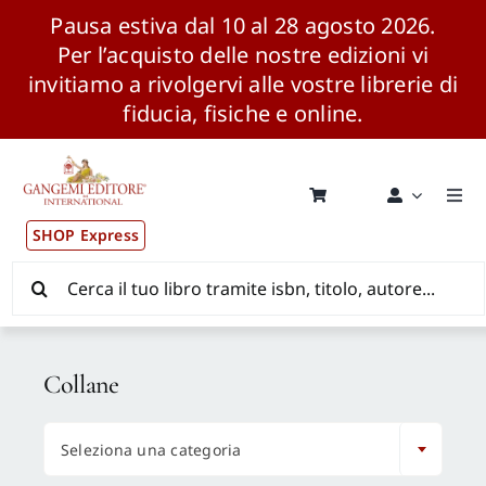
Pausa estiva dal 10 al 28 agosto 2026.
Per l’acquisto delle nostre edizioni vi
invitiamo a rivolgervi alle vostre librerie di
fiducia, fisiche e online.
Salta
al
contenuto
Togg
Navi
SHOP Express
Pubblicazioni
Cerca
per:
News ed Eventi
Collane
Distribuzione Wolrdwide

Seleziona una categoria
CONSIP / MEPA / ANVUR / CINECA