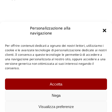
Personalizzazione alla
navigazione
Per offrire contenuti dedicati a ognuno dei nostri lettori, utilizziamo i
cookie e le avanzate tecnologie di personalizzazione dedicate ai nostri
clienti. Il consenso a queste tecnologie le permetterà di accedere a
una navigazione personalizzata al nostro sito, oppure accedere a una
Shop Gangemi Editore
-
Pagamenti Sicuri e anche Rateali
.
versione generica non ottimizzata ai suoi interessi negando il
consenso.
Catalogo Online
Accetta
CONSULTAZIONE
Catalogo Internazionale
Nega
Catalogo Online
DOWNLOAD
Visualizza preferenze
Catalogo Internazionale