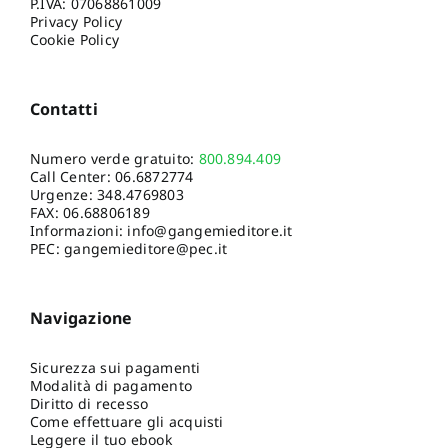
P.IVA: 07068861009
Privacy Policy
Cookie Policy
Contatti
Numero verde gratuito:
800.894.409
Call Center:
06.6872774
Urgenze:
348.4769803
FAX: 06.68806189
Informazioni:
info@gangemieditore.it
PEC: gangemieditore@pec.it
Navigazione
Sicurezza sui pagamenti
Modalità di pagamento
Diritto di recesso
Come effettuare gli acquisti
Leggere il tuo ebook