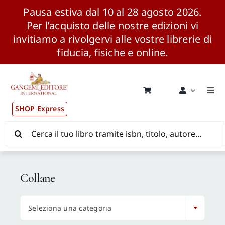
Pausa estiva dal 10 al 28 agosto 2026.
Per l’acquisto delle nostre edizioni vi
invitiamo a rivolgervi alle vostre librerie di
fiducia, fisiche e online.
Salta
al
contenuto
Togg
Navi
SHOP Express
Pubblicazioni
Cerca
per:
News ed Eventi
Collane
Distribuzione Wolrdwide

Seleziona una categoria
CONSIP / MEPA / ANVUR / CINECA