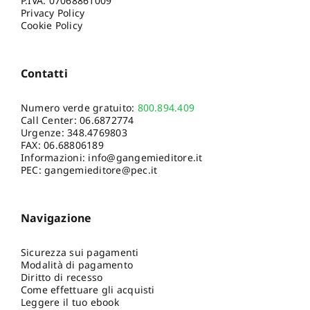
P.IVA: 07068861009
Privacy Policy
Cookie Policy
Contatti
Numero verde gratuito:
800.894.409
Call Center:
06.6872774
Urgenze:
348.4769803
FAX: 06.68806189
Informazioni:
info@gangemieditore.it
PEC: gangemieditore@pec.it
Navigazione
Sicurezza sui pagamenti
Modalità di pagamento
Diritto di recesso
Come effettuare gli acquisti
Leggere il tuo ebook