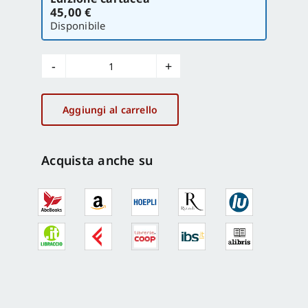
la
45,00 €
versione
Disponibile
Il
papiro
di
Aggiungi al carrello
Artemidoro
quantità
Acquista anche su