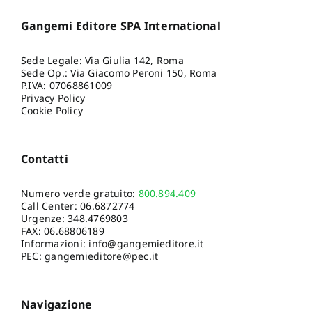
Luisa Riccardi
,
Simona
Rinaldi
,
Manuela
Romagnoli
,
Aldo Romani
,
Gangemi Editore SPA International
Francesca Rosi
,
Daniele
Ruggiero
,
Maria Carla
Sclocchi
,
Antonio
Sede Legale: Via Giulia 142, Roma
Sgamellotti
,
Lucinia
Sede Op.: Via Giacomo Peroni 150, Roma
Speciale
,
Maria Teresa
P.IVA: 07068861009
Tanasi
,
Rosella Tassone
,
Privacy Policy
Paola Valenti
,
Simonetta
Cookie Policy
Villanti
Contatti
Numero verde gratuito:
800.894.409
Call Center:
06.6872774
Urgenze:
348.4769803
FAX: 06.68806189
Informazioni:
info@gangemieditore.it
PEC: gangemieditore@pec.it
Navigazione