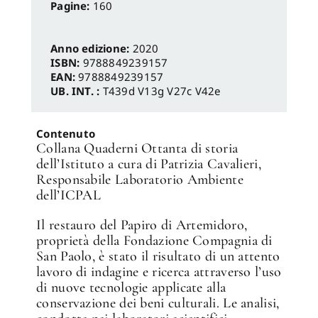
Pagine:
160
Anno edizione:
2020
ISBN:
9788849239157
EAN:
9788849239157
UB. INT. :
T439d V13g V27c V42e
Contenuto
Collana Quaderni Ottanta di storia
dell’Istituto a cura di Patrizia Cavalieri,
Responsabile Laboratorio Ambiente
dell’ICPAL
Il restauro del Papiro di Artemidoro,
proprietà della Fondazione Compagnia di
San Paolo, è stato il risultato di un attento
lavoro di indagine e ricerca attraverso l’uso
di nuove tecnologie applicate alla
conservazione dei beni culturali. Le analisi,