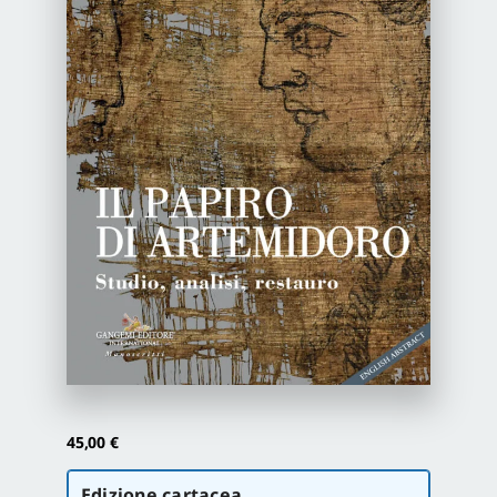
Newsletter
Autori
Proposte di pubblicazione
Gangemi Editore
Newsletter
45,00
€
Scegli
Edizione cartacea