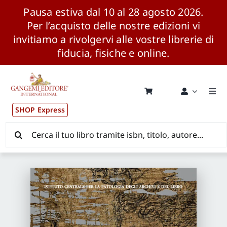
Pausa estiva dal 10 al 28 agosto 2026.
Per l’acquisto delle nostre edizioni vi
invitiamo a rivolgervi alle vostre librerie di
fiducia, fisiche e online.
Salta
al
contenuto
Togg
Navi
SHOP Express
Pubblicazioni
Cerca
per:
News ed Eventi
Distribuzione Wolrdwide
CONSIP / MEPA / ANVUR / CINECA