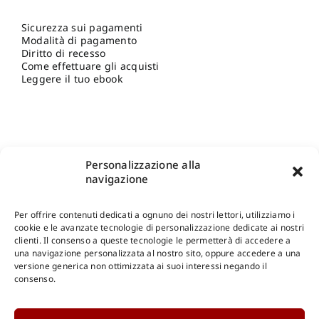
Sicurezza sui pagamenti
Modalità di pagamento
Diritto di recesso
Come effettuare gli acquisti
Leggere il tuo ebook
Personalizzazione alla
navigazione
Per offrire contenuti dedicati a ognuno dei nostri lettori, utilizziamo i
cookie e le avanzate tecnologie di personalizzazione dedicate ai nostri
clienti. Il consenso a queste tecnologie le permetterà di accedere a
una navigazione personalizzata al nostro sito, oppure accedere a una
Shop Gangemi Editore
-
Pagamenti Sicuri e anche Rateali
.
versione generica non ottimizzata ai suoi interessi negando il
consenso.