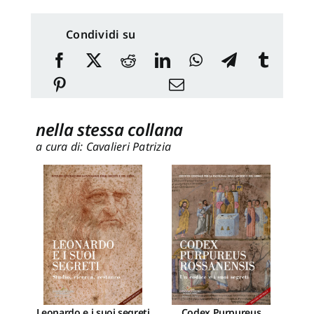
Condividi su
nella stessa collana
a cura di: Cavalieri Patrizia
Leonardo e i suoi segreti
Codex Purpureus
La