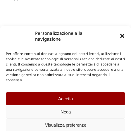
Personalizzazione alla
navigazione
Per offrire contenuti dedicati a ognuno dei nostri lettori, utilizziamo i
cookie e le avanzate tecnologie di personalizzazione dedicate ai nostri
clienti. Il consenso a queste tecnologie le permetterà di accedere a
una navigazione personalizzata al nostro sito, oppure accedere a una
Shop Gangemi Editore
-
Pagamenti Sicuri e anche Rateali
.
versione generica non ottimizzata ai suoi interessi negando il
consenso.
Catalogo Online
Accetta
CONSULTAZIONE
Catalogo Internazionale
Nega
Catalogo Online
DOWNLOAD
Visualizza preferenze
Catalogo Internazionale