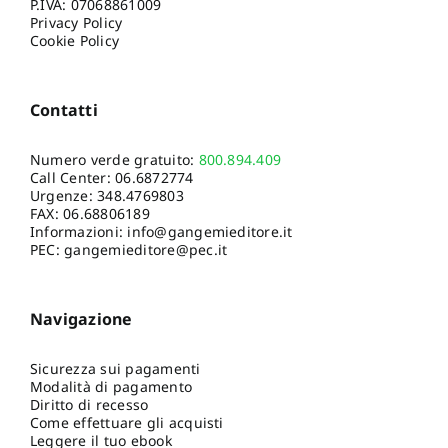
P.IVA: 07068861009
Privacy Policy
Cookie Policy
Contatti
Numero verde gratuito:
800.894.409
Call Center:
06.6872774
Urgenze:
348.4769803
FAX: 06.68806189
Informazioni:
info@gangemieditore.it
PEC: gangemieditore@pec.it
Navigazione
Sicurezza sui pagamenti
Modalità di pagamento
Diritto di recesso
Come effettuare gli acquisti
Leggere il tuo ebook