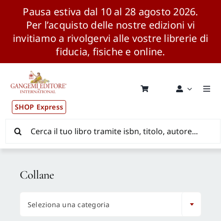
Pausa estiva dal 10 al 28 agosto 2026.
Per l’acquisto delle nostre edizioni vi
invitiamo a rivolgervi alle vostre librerie di
fiducia, fisiche e online.
Salta
al
contenuto
Togg
Navi
SHOP Express
Pubblicazioni
Cerca
per:
News ed Eventi
Collane
Distribuzione Wolrdwide

Seleziona una categoria
CONSIP / MEPA / ANVUR / CINECA