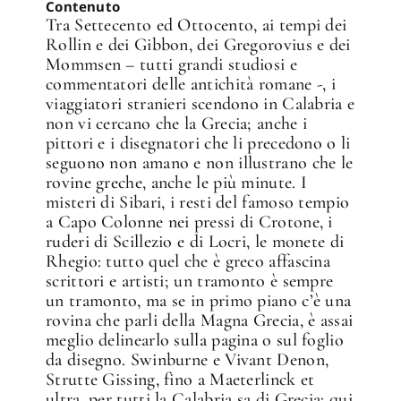
Contenuto
Tra Settecento ed Ottocento, ai tempi dei
Rollin e dei Gibbon, dei Gregorovius e dei
Mommsen – tutti grandi studiosi e
commentatori delle antichità romane -, i
viaggiatori stranieri scendono in Calabria e
non vi cercano che la Grecia; anche i
pittori e i disegnatori che li precedono o li
seguono non amano e non illustrano che le
rovine greche, anche le più minute. I
misteri di Sibari, i resti del famoso tempio
a Capo Colonne nei pressi di Crotone, i
ruderi di Scillezio e di Locri, le monete di
Rhegio: tutto quel che è greco affascina
scrittori e artisti; un tramonto è sempre
un tramonto, ma se in primo piano c’è una
rovina che parli della Magna Grecia, è assai
meglio delinearlo sulla pagina o sul foglio
da disegno. Swinburne e Vivant Denon,
Strutte Gissing, fino a Maeterlinck et
ultra, per tutti la Calabria sa di Grecia: qui