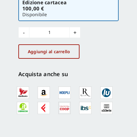
Edizione cartacea
la
100,00 €
versione
Disponibile
Storia
della
Calabria
Aggiungi al carrello
Antica
Vol
2
Acquista anche su
quantità