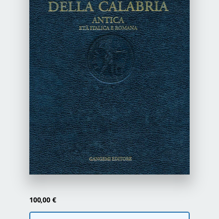
Newsletter
Autori
Proposte di pubblicazione
Gangemi Editore
Newsletter
100,00
€
Scegli