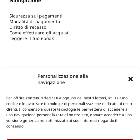
Navigazione
Sicurezza sui pagamenti
Modalità di pagamento
Diritto di recesso
Come effettuare gli acquisti
Leggere il tuo ebook
Personalizzazione alla
navigazione
Per offrire contenuti dedicati a ognuno dei nostri lettori, utilizziamo i
cookie e le avanzate tecnologie di personalizzazione dedicate ai nostri
clienti. Il consenso a queste tecnologie le permetterà di accedere a
una navigazione personalizzata al nostro sito, oppure accedere a una
Shop Gangemi Editore
-
Pagamenti Sicuri e anche Rateali
.
versione generica non ottimizzata ai suoi interessi negando il
consenso.