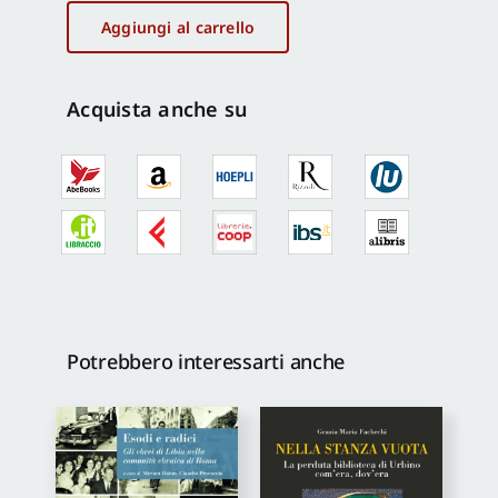
Calabria.
Aggiungi al carrello
Il
Rinascimento
quantità
Acquista anche su
Potrebbero interessarti anche