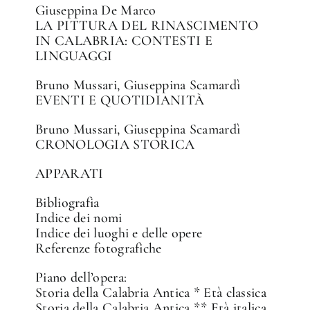
Giuseppina De Marco
LA PITTURA DEL RINASCIMENTO
IN CALABRIA: CONTESTI E
LINGUAGGI
Bruno Mussari, Giuseppina Scamardì
EVENTI E QUOTIDIANITÀ
Bruno Mussari, Giuseppina Scamardì
CRONOLOGIA STORICA
APPARATI
Bibliografia
Indice dei nomi
Indice dei luoghi e delle opere
Referenze fotografiche
Piano dell’opera:
Storia della Calabria Antica * Età classica
Storia della Calabria Antica ** Età italica