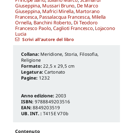
Principe Ilario
,
Iuliano Marco
,
Scamardì
Giuseppina
,
Mussari Bruno
,
De Marco
Giuseppina
,
Mafrici Mirella
,
Martorano
Francesca
,
Passalacqua Francesca
,
Milella
Ornella
,
Banchini Roberto
,
Di Teodoro
Francesco Paolo
,
Caglioti Francesco
,
Lojacono
Lucia
Scrivi all'autore del libro
Meridione
,
Storia, Filosofia,
Religione
Formato:
22,5 x 29,5 cm
Legatura:
Cartonato
Pagine:
1232
Anno edizione:
2003
ISBN:
9788849203516
EAN:
8849203519
UB. INT. :
T415E V70b
Contenuto