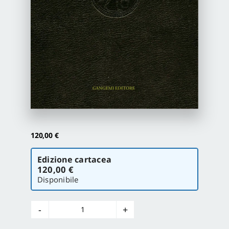
Proposte di pubblicazione
Gangemi Editore
Newsletter
120,00
€
Scegli
Edizione cartacea
la
120,00 €
versione
Disponibile
Storia
della