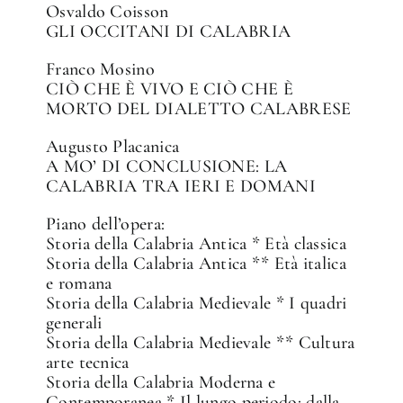
Osvaldo Coisson
GLI OCCITANI DI CALABRIA
Franco Mosino
CIÒ CHE È VIVO E CIÒ CHE È
MORTO DEL DIALETTO CALABRESE
Augusto Placanica
A MO’ DI CONCLUSIONE: LA
CALABRIA TRA IERI E DOMANI
Piano dell’opera:
Storia della Calabria Antica * Età classica
Storia della Calabria Antica ** Età italica
e romana
Storia della Calabria Medievale * I quadri
generali
Storia della Calabria Medievale ** Cultura
arte tecnica
Storia della Calabria Moderna e
Contemporanea * Il lungo periodo: dalla