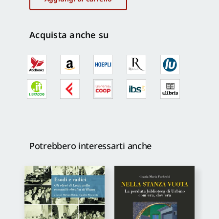
Moderna
e
Contemporanea
Acquista anche su
Vol
2
quantità
Potrebbero interessarti anche