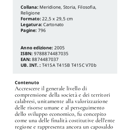
Meridione
,
Storia, Filosofia,
Religione
Formato:
22,5 x 29,5 cm
Legatura:
Cartonato
Pagine:
796
Anno edizione:
2005
ISBN:
9788874487035
EAN:
8874487037
UB. INT. :
T415A T415B T415C V70b
Contenuto
Accrescere il generale livello di
comprensione della società e dei territori
calabresi, unitamente alla valorizzazione
delle risorse umane e al perseguimento
dello sviluppo economico, fu concepito
come una delle finalità costitutive dell’ente
regione e rappresenta ancora un caposaldo