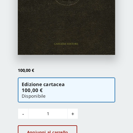
Proposte di pubblicazione
Gangemi Editore
Newsletter
100,00
€
Scegli
Edizione cartacea
la
100,00 €
versione
Disponibile
Storia
della
Calabria
Aggiungi al carrello