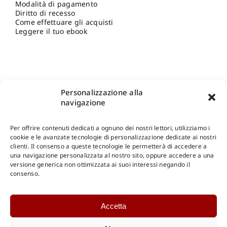
Modalità di pagamento
Diritto di recesso
Come effettuare gli acquisti
Leggere il tuo ebook
Personalizzazione alla
navigazione
Per offrire contenuti dedicati a ognuno dei nostri lettori, utilizziamo i
cookie e le avanzate tecnologie di personalizzazione dedicate ai nostri
clienti. Il consenso a queste tecnologie le permetterà di accedere a
una navigazione personalizzata al nostro sito, oppure accedere a una
Shop Gangemi Editore
-
Pagamenti Sicuri e anche Rateali
.
versione generica non ottimizzata ai suoi interessi negando il
consenso.
Catalogo Online
Accetta
CONSULTAZIONE
Catalogo Internazionale