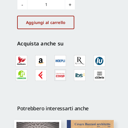
Costruire
in
"stile"
Aggiungi al carrello
-
Building
"in
Acquista anche su
a
style"
quantità
Potrebbero interessarti anche