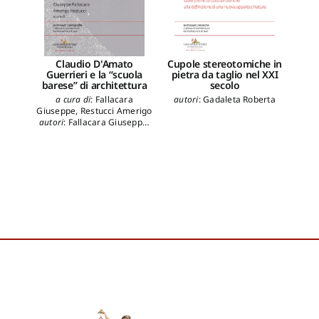
Claudio D'Amato
Cupole stereotomiche in
La
Guerrieri e la “scuola
pietra da taglio nel XXI
Arc
barese” di architettura
secolo
aut
a cura di
:
Fallacara
autori
:
Gadaleta Roberta
Giuseppe
,
Restucci Amerigo
autori
:
Fallacara Giuseppe
,
Restucci Amerigo
,
Cupertino Francesco
,
Di
Sciascio Eugenio
,
Ruggiero
Umberto
,
Portoghesi Paolo
,
Acocella Alfonso
,
Arcidiacono Giuseppe
,
Barbera Lucio Valerio
,
Bordogna Enrico
,
Burelli
Augusto Romano
,
Cellini
Francesco
,
D'Ardia
Giangiacomo
,
Ferlenga
Alberto
,
Gambardella
Cherubino
,
Grütter Ghisi
,
Marano Giuseppe Carlo
,
Trisciuoglio Marco
,
Messina
Bruno
,
Pavan Vincenzo
,
Potenza Domenico
,
Prati