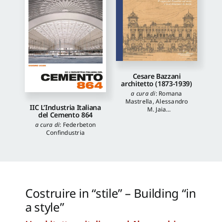
Cesare Bazzani
architetto (1873-1939)
a cura di
:
Romana
Mastrella
,
Alessandro
IIC L’Industria Italiana
M. Jaia
del Cemento 864
autori
:
Luca Quattrocchi
,
a cura di
:
Federbeton
Katia Onori
,
Francesca
Confindustria
Piantoni
,
Valentina
Piscitelli
Costruire in “stile” – Building “in
a style”