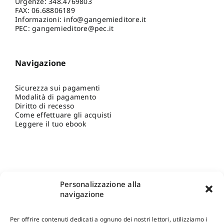
Urgenze:
348.4769803
Claudia
,
Campa Maria Rita
,
FAX: 06.68806189
Cascione Vito
,
Cavaliere
Informazioni:
info@gangemieditore.it
Ilaria
,
Costantino Dario
,
PEC: gangemieditore@pec.it
Dambrosio Niccolò
,
De
Bellis Vito
,
Fittipaldi
Graziella
,
Iacovuzzi
Alessandro
,
Loliva Rosaria
Navigazione
Valeria
,
Rociola Giuseppe
Francesco
,
Martielli Nicola
,
Mongelli Alessandra
,
Occhinegro Ubaldo
,
Orsini
Sicurezza sui pagamenti
Marco Stefano
,
Paresce
Modalità di pagamento
Alessandra
,
Romanazzi
Diritto di recesso
Hilde Grazia Teresita
,
Sacco
Come effettuare gli acquisti
Nicola
,
Saidi Mohamed
,
Leggere il tuo ebook
Sanseverino Raffaella
,
Scarcelli Alessandra
,
Scricco Francesco
,
Stigliano
Marco
,
Alini Luigi
,
Amirante
Roberta
Personalizzazione alla
navigazione
Per offrire contenuti dedicati a ognuno dei nostri lettori, utilizziamo i