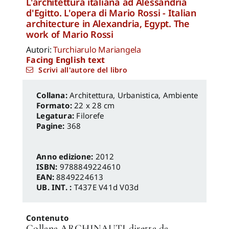
L'architettura italiana ad Alessandria
d'Egitto. L'opera di Mario Rossi - Italian
architecture in Alexandria, Egypt. The
work of Mario Rossi
Autori:
Turchiarulo Mariangela
Facing English text
Scrivi all'autore del libro
Architettura, Urbanistica, Ambiente
Formato:
22 x 28 cm
Legatura:
Filorefe
Pagine:
368
Anno edizione:
2012
ISBN:
9788849224610
EAN:
8849224613
UB. INT. :
T437E V41d V03d
Contenuto
Collana ARCHINAUTI diretta da