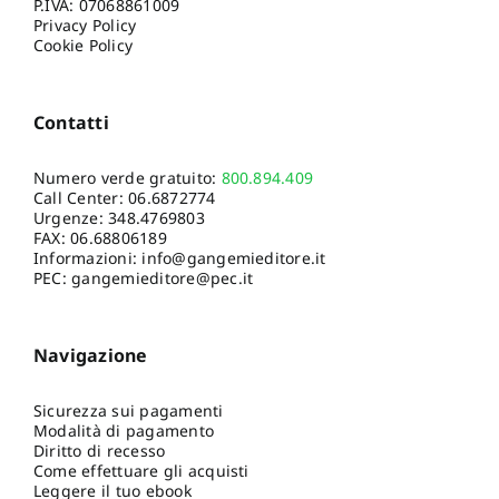
P.IVA: 07068861009
Privacy Policy
Cookie Policy
Contatti
Numero verde gratuito:
800.894.409
Call Center:
06.6872774
Urgenze:
348.4769803
FAX: 06.68806189
Informazioni:
info@gangemieditore.it
PEC: gangemieditore@pec.it
Navigazione
Sicurezza sui pagamenti
Modalità di pagamento
Diritto di recesso
Come effettuare gli acquisti
Leggere il tuo ebook