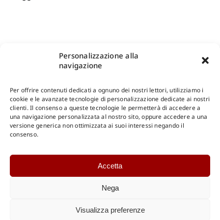
Personalizzazione alla
navigazione
Per offrire contenuti dedicati a ognuno dei nostri lettori, utilizziamo i
cookie e le avanzate tecnologie di personalizzazione dedicate ai nostri
clienti. Il consenso a queste tecnologie le permetterà di accedere a
una navigazione personalizzata al nostro sito, oppure accedere a una
Shop Gangemi Editore
-
Pagamenti Sicuri e anche Rateali
.
versione generica non ottimizzata ai suoi interessi negando il
consenso.
Catalogo Online
Accetta
CONSULTAZIONE
Catalogo Internazionale
Nega
Catalogo Online
DOWNLOAD
Visualizza preferenze
Catalogo Internazionale