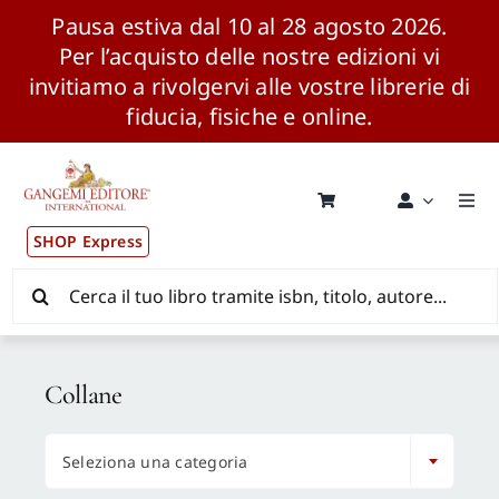
Pausa estiva dal 10 al 28 agosto 2026.
Per l’acquisto delle nostre edizioni vi
invitiamo a rivolgervi alle vostre librerie di
fiducia, fisiche e online.
Salta
al
contenuto
Togg
Navi
SHOP Express
Pubblicazioni
Cerca
per:
News ed Eventi
Collane
Distribuzione Wolrdwide

Seleziona una categoria
CONSIP / MEPA / ANVUR / CINECA