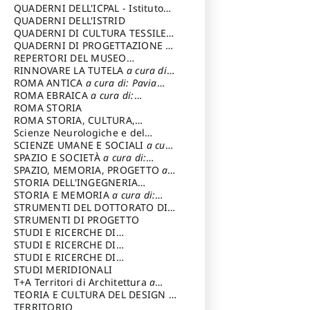
SOSTENIBILE
QUADERNI DELL'ICPAL - Istituto
centrale per il restauro e la
QUADERNI DELL'ISTRID
conservazione del patrimonio
QUADERNI DI CULTURA TESSILE
a
archivistico e librario
cura di: Crispolti Livia
QUADERNI DI PROGETTAZIONE
a
cura di: Giura Longo Tommaso
REPERTORI DEL MUSEO
CENTRALE DEL RISORGIMENTO
RINNOVARE LA TUTELA
a cura di:
a
cura di: Pizzo Marco
Cicalò Enrico
ROMA ANTICA
a cura di: Pavia
Carlo
ROMA EBRAICA
a cura di:
Procaccia Claudio
ROMA STORIA
ROMA STORIA, CULTURA,
IMMAGINE
Scienze Neurologiche e del
a cura di: Fagiolo
Marcello
Comportamento
SCIENZE UMANE E SOCIALI
a cura
di: Iannizzi Salvatore
SPAZIO E SOCIETÀ
a cura di:
Cassetti Roberto
SPAZIO, MEMORIA, PROGETTO
a
cura di: Rossi Massimo
STORIA DELL'INGEGNERIA
STRUTTURALE IN ITALIA
STORIA E MEMORIA
a cura di:
a cura di:
Poretti Sergio
Rossi Lauro
STRUMENTI DEL DOTTORATO DI
RICERCA IN RILIEVO E
STRUMENTI DI PROGETTO
RAPPRESENTAZIONE
STUDI E RICERCHE DI
DELL’ARCHITETTURA E
ARCHEOLOGIA IN SICILIA
STUDI E RICERCHE DI
a cura
DELL’AMBIENTE
di: Pelagatti Paola
ARCHITETTURA del Dipartimento
STUDI E RICERCHE DI
a cura di: Migliari
Riccardo
di Architettura Università degli
ARCHITETTURA del Dipartimento
STUDI MERIDIONALI
Studi G. d' Annunzio
di Architettura Università degli
T+A Territori di Architettura
a
Studi G. d' Annunzio, Chieti-
cura di: Ramazzotti Luigi
TEORIA E CULTURA DEL DESIGN
a
Pescara
cura di: Furlanis Giuseppe
TERRITORIO
a cura di: Fusero Paolo