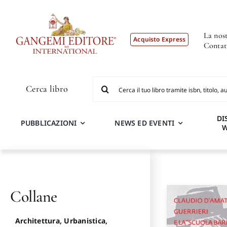
Salta
al
contenuto
La nost
Acquisto Express
Contat
Cerca
Cerca libro
per:
DI
PUBBLICAZIONI
NEWS ED EVENTI
Collane
Architettura, Urbanistica,