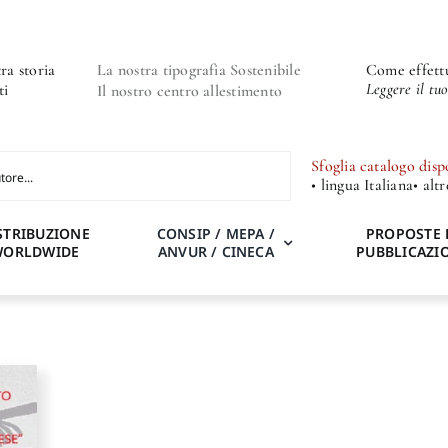
ra storia
La nostra tipografia Sostenibile
Come effettu
Leggere il tu
ti
Il nostro centro allestimento
Sfoglia catalogo disp
• lingua Italiana
• alt
STRIBUZIONE
CONSIP / MEPA /
PROPOSTE 
WORLDWIDE
ANVUR / CINECA
PUBBLICAZI