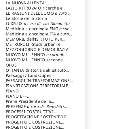
LA NUOVA ALLENZA:
ARCHITETTURA & AMBIENTE
LAZIO RITROVATO ricerche e
restauri
LE RAGIONI DELL'UOMO
a cura di:
Lombardi Satriani Luigi
Le Storie della Storia
LUXFLUX
a cura di: Lux Simonetta
Medicina e oncologia ENG
a cura
di: Lopez Massimo
Medicina e oncologia ITA
a cura
di: Lopez Massimo
MEMORIE dell’ISTITUTO PER
STORIA DEL RISORGIMENTO
METROPOLI. Studi urbani e
regionali
MEZZOGIORNO E DEMOCRAZIA
NUOVO MILLENNIO
a cura di:
Capaldo Pellegrino
NUOVO MILLENNIO seconda
serie
OPUS
a cura di: Mercadante
Francesco
OTTANTA di storia dell'Istituto
storia dell’Istituto
Paesaggi / Landscapes
a cura di:
Cavalieri Patrizia
PAESAGGI IN TRASFORMAZIONE
a
cura di: Corti Enrico A.
PIANIFICAZIONE TERRITORIALE
URBANISTICA ED AMBIENTALE
PIANO
a
cura di: Costa Enrico
PIANO EFFE
Premi Presidente della
Repubblica
PRESENZE
a cura di: Benedetti
Sandro
PROCESSI COSTRUTTIVI
DELL'ARCHITETTURA
PROGETTAZIONE SOSTENIBILE
a cura di:
Ippoliti Alessandro
PARTECIPATA
PROGETTO E COSTRUZIONE
DELL’ARCHITETTURA
PROGETTO E COSTRUZIONE