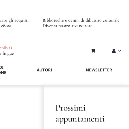
are gli acquisti
Biblioteche e centri di dibattito culturale
o eBook
Diventa nostro rivenditore
onibità
re lingue
DI
AUTORI
NEWSLETTER
ONE
Prossimi
appuntamenti