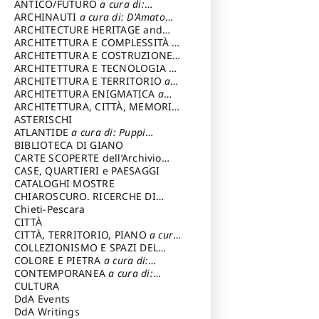
ANTICO/FUTURO
a cura di:
Varagnoli Claudio
ARCHINAUTI
a cura di: D'Amato
Claudio
ARCHITECTURE HERITAGE and
DESIGN
ARCHITETTURA E COMPLESSITÀ
a
cura di: Piva Antonio
ARCHITETTURA E COSTRUZIONE
a
cura di: Poretti Sergio
ARCHITETTURA E TECNOLOGIA
a
cura di: Carrara Gianfranco
ARCHITETTURA E TERRITORIO
a
cura di: Pietrogrande Enrico
ARCHITETTURA ENIGMATICA
a
cura di: Lenci Ruggero
ARCHITETTURA, CITTÀ, MEMORIA
a cura di: Valeriani Enrico
ASTERISCHI
ATLANTIDE
a cura di: Puppi
Lionello
BIBLIOTECA DI GIANO
CARTE SCOPERTE dell’Archivio
Storico Capitolino
CASE, QUARTIERI e PAESAGGI
CATALOGHI MOSTRE
CHIAROSCURO. RICERCHE DI
STORIA E STORIA DELL'ARTE
Chieti-Pescara
a
cura di: Di Carpegna Falconieri
CITTÀ
Tommaso
CITTÀ, TERRITORIO, PIANO
a cura
di: Imbesi Giuseppe
COLLEZIONISMO E SPAZI DEL
COLLEZIONISMO
COLORE E PIETRA
a cura di:
a cura di:
Magnani Lauro
Selvaggi Giuseppe
CONTEMPORANEA
a cura di:
Gubinelli Luna
CULTURA
DdA Events
DdA Writings