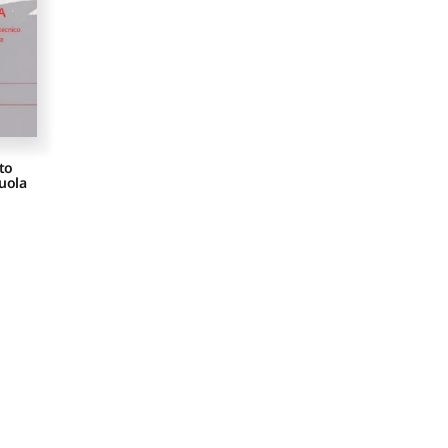
to
cuola