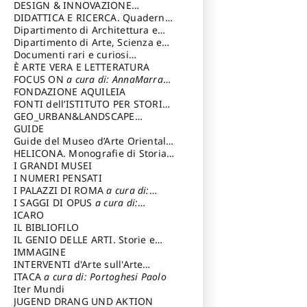
DESIGN & INNOVAZIONE
TECNOLOGICA
DIDATTICA E RICERCA. Quaderni
a cura di: Vallicelli
Andrea
della Scuola
Dipartimento di Architettura e
Analisi della Città Mediterranea
Dipartimento di Arte, Scienza e
Tecnica del Costuire
Documenti rari e curiosi
dall'Archivio Segreto
È ARTE VERA E LETTERATURA
FOCUS ON
a cura di: AnnaMarra
Contemporanea
FONDAZIONE AQUILEIA
FONTI dell’ISTITUTO PER STORIA
DEL RISORGIMENTO
GEO_URBAN&LANDSCAPE
PLANNING (GULP)
GUIDE
a cura di:
Trusiani Elio
Guide del Museo d’Arte Orientale
“Giuseppe Tucci”
HELICONA. Monografie di Storia
dell'Arte
I GRANDI MUSEI
a cura di: Gallo Marco
I NUMERI PENSATI
I PALAZZI DI ROMA
a cura di:
Ippoliti Alessandro
I SAGGI DI OPUS
a cura di:
Scalesse Tommaso
ICARO
IL BIBLIOFILO
IL GENIO DELLE ARTI. Storie e
interpretazione
IMMAGINE
INTERVENTI d'Arte sull'Arte
dedicata alla cultura della
ITACA
a cura di: Portoghesi Paolo
conservazione d’arte
Iter Mundi
a cura di:
Fondazione Paola Droghetti onlus
JUGEND DRANG UND AKTION