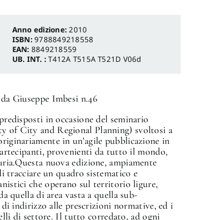
Anno edizione:
2010
ISBN:
9788849218558
EAN:
8849218559
UB. INT. :
T412A T515A T521D V06d
a da Giuseppe Imbesi n.46
 predisposti in occasione del seminario
y of City and Regional Planning) svoltosi a
originariamente in un’agile pubblicazione in
 partecipanti, provenienti da tutto il mondo,
iguria.Questa nuova edizione, ampiamente
 di tracciare un quadro sistematico e
nistici che operano sul territorio ligure,
 da quella di area vasta a quella sub-
 di indirizzo alle prescrizioni normative, ed i
elli di settore. Il tutto corredato, ad ogni