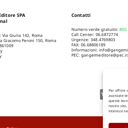
ditore SPA
Contatti
onal
Numero verde gratuito:
800
Call Center:
06.6872774
: Via Giulia 142, Roma
Urgenze:
348.4769803
ia Giacomo Peroni 150, Roma
FAX: 06.68806189
8861009
Informazioni:
info@gangemie
cy
PEC: gangemieditore@pec.it
y
Per offrire 
avanzate tec
queste tecn
nostro sito
interessi n