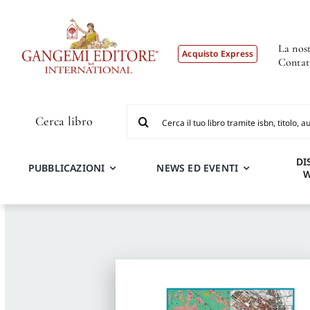
Salta
al
contenuto
La nost
Acquisto Express
Contat
Cerca
Cerca libro
per:
DI
PUBBLICAZIONI
NEWS ED EVENTI