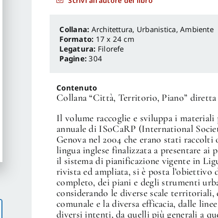
Scrivi all'autore del libro
Architettura, Urbanistica, Ambiente
Formato:
17 x 24 cm
Legatura:
Filorefe
Pagine:
304
Contenuto
Collana “Città, Territorio, Piano” dirett
Il volume raccoglie e sviluppa i materiali
annuale di ISoCaRP (International Societ
Genova nel 2004 che erano stati raccolti 
lingua inglese finalizzata a presentare ai
il sistema di pianificazione vigente in L
rivista ed ampliata, si è posta l’obiettivo
completo, dei piani e degli strumenti urba
considerando le diverse scale territoriali,
comunale e la diversa efficacia, dalle linee
diversi intenti, da quelli più generali a qu