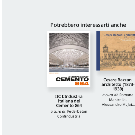
Potrebbero interessarti anche
Cesare Bazzani
architetto (1873-
1939)
a cura di
:
Romana
IIC L’Industria
Mastrella
,
Italiana del
Alessandro M. Jaia
Cemento 864
autori
:
Luca
a cura di
:
Federbeton
Quattrocchi
,
Katia
Confindustria
Onori
,
Francesca
Piantoni
,
Valentina
Piscitelli