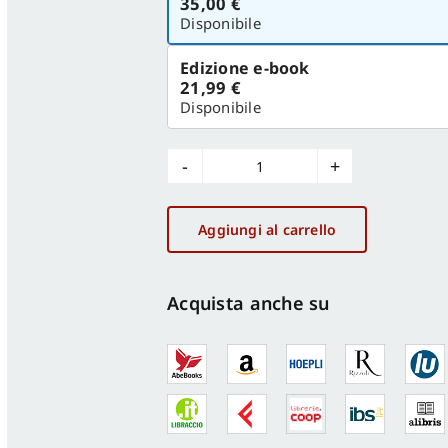
35,00 €
versione
Disponibile
Edizione e-book
21,99 €
Disponibile
Il
progetto
di
Aggiungi al carrello
una
regione
quantità
Acquista anche su