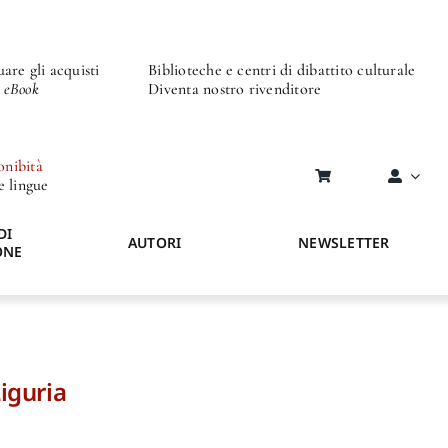
are gli acquisti
Biblioteche e centri di dibattito culturale
o eBook
Diventa nostro rivenditore
onibità
re lingue
DI
AUTORI
NEWSLETTER
ONE
Liguria