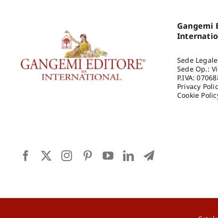
Gangemi E
Internati
Sede Legale
Sede Op.: V
P.IVA: 0706
Privacy Poli
Cookie Polic