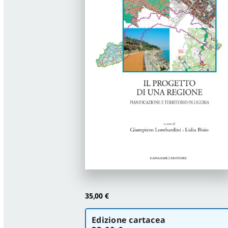
35,00
€
Scegli
Edizione cartacea
la