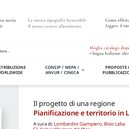
ra storia
La nostra tipografia Sostenibile
Come effettu
Leggere il tu
ti
Il nostro centro allestimento
Sfoglia catalogo disp
• lingua Italiana
• alt
STRIBUZIONE
CONSIP / MEPA /
PROPOSTE 
WORLDWIDE
ANVUR / CINECA
PUBBLICAZI
Il progetto di una regione
Pianificazione e territorio in 
A cura di:
Lombardini Giampiero
,
Bisio Lidia