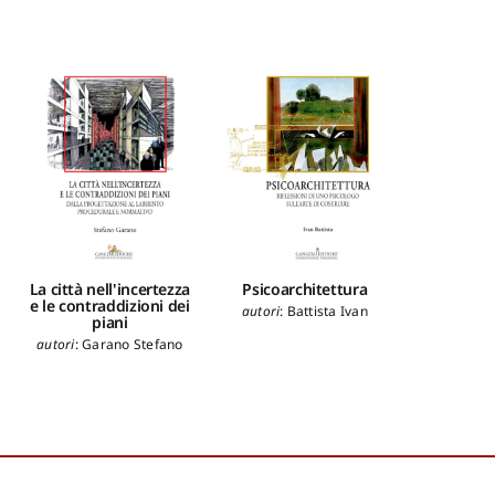
La città nell'incertezza
Psicoarchitettura
La misur
e le contraddizioni dei
V
autori
:
Battista Ivan
piani
autori
:
B
autori
:
Garano Stefano
Angela
,
Br
Imbesi Pao