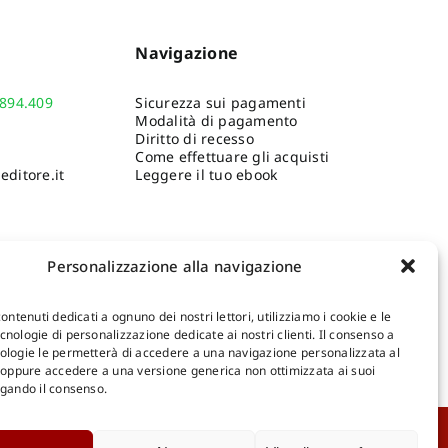
Navigazione
.894.409
Sicurezza sui pagamenti
Modalità di pagamento
Diritto di recesso
Come effettuare gli acquisti
ditore.it
Leggere il tuo ebook
Personalizzazione alla navigazione
contenuti dedicati a ognuno dei nostri lettori, utilizziamo i cookie e le
nologie di personalizzazione dedicate ai nostri clienti. Il consenso a
ologie le permetterà di accedere a una navigazione personalizzata al
Shop Gangemi Editore
-
Pagamenti Sicuri e anche Rateali
.
, oppure accedere a una versione generica non ottimizzata ai suoi
egando il consenso.