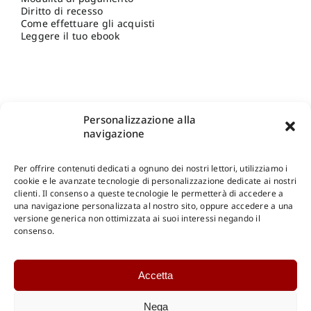
Diritto di recesso
Come effettuare gli acquisti
Leggere il tuo ebook
Personalizzazione alla
navigazione
Per offrire contenuti dedicati a ognuno dei nostri lettori, utilizziamo i
cookie e le avanzate tecnologie di personalizzazione dedicate ai nostri
clienti. Il consenso a queste tecnologie le permetterà di accedere a
una navigazione personalizzata al nostro sito, oppure accedere a una
Shop Gangemi Editore
-
Pagamenti Sicuri e anche Rateali
.
versione generica non ottimizzata ai suoi interessi negando il
consenso.
Catalogo Online
Accetta
CONSULTAZIONE
Catalogo Internazionale
Nega