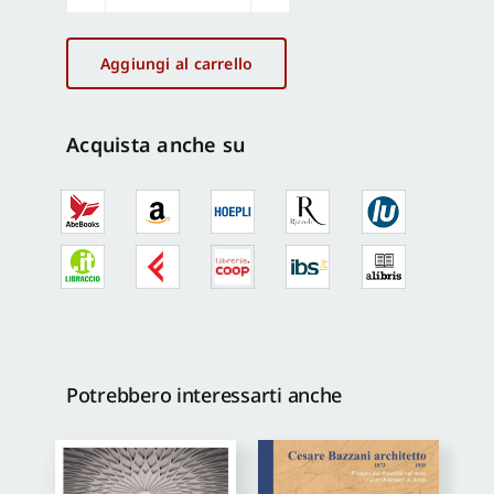
L'urbanistica
nelle
città
Aggiungi al carrello
del
Sud
quantità
Acquista anche su
Potrebbero interessarti anche