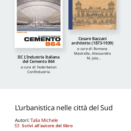
Cesare Bazzani
architetto (1873-1939)
a cura di
:
Romana
Mastrella
,
Alessandro
IIC L’Industria Italiana
M. Jaia
del Cemento 864
autori
:
Luca Quattrocchi
,
a cura di
:
Federbeton
Katia Onori
,
Francesca
Confindustria
Piantoni
,
Valentina
Piscitelli
L’urbanistica nelle città del Sud
Autori:
Talia Michele
Scrivi all'autore del libro