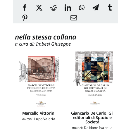
nella stessa collana
a cura di: Imbesi Giuseppe
Marcello Vittorini
Giancarlo De Carlo. Gli
La c
editoriali di Spazio e
le
autori
:
Lupo Valeria
Società
autori
:
Daidone Isabella
au