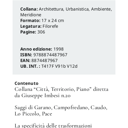
Architettura, Urbanistica, Ambiente
,
Meridione
Formato:
17 x 24 cm
Legatura:
Filorefe
Pagine:
306
Anno edizione:
1998
ISBN:
9788874487967
EAN:
8874487967
UB. INT. :
T417F V91b V12d
Contenuto
Collana “Città, Territorio, Piano” diretta
da Giuseppe Imbesi n.20
Saggi di Garano, Campofredano, Caudo,
Lo Piccolo, Pace
La specificità delle trasformazioni