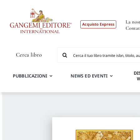
Salta
al
contenuto
La nost
Acquisto Express
Contat
Cerca
Cerca libro
per:
DI
PUBBLICAZIONI
NEWS ED EVENTI