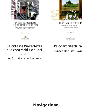
La città nell'incertezza
Psicoarchitettura
La misur
e le contraddizioni dei
V
autori
:
Battista Ivan
piani
autori
:
B
autori
:
Garano Stefano
Angela
,
Br
Imbesi Pao
Navigazione