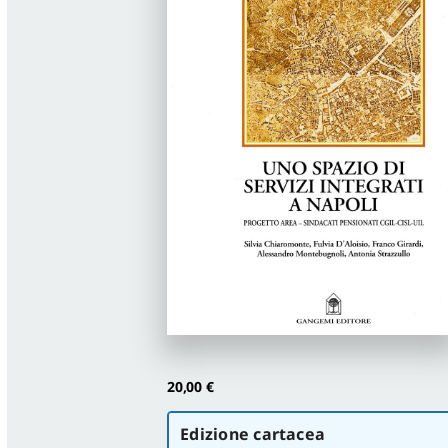
20,00
€
Scegli
Edizione cartacea
la