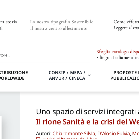
ra storia
La nostra tipografia Sostenibile
Come effettu
Leggere il tu
ti
Il nostro centro allestimento
Sfoglia catalogo disp
• lingua Italiana
• alt
STRIBUZIONE
CONSIP / MEPA /
PROPOSTE 
WORLDWIDE
ANVUR / CINECA
PUBBLICAZI
Uno spazio di servizi integrati
Il rione Sanità e la crisi del W
Autori:
Chiaromonte Silvia
,
D'Alosio Fulvia
,
Mo