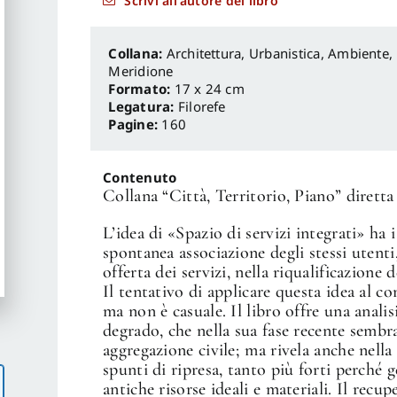
Scrivi all'autore del libro
Architettura, Urbanistica, Ambiente
,
Meridione
Formato:
17 x 24 cm
Legatura:
Filorefe
Pagine:
160
Contenuto
Collana “Città, Territorio, Piano” dirett
L’idea di «Spazio di servizi integrati» ha 
spontanea associazione degli stessi utenti
offerta dei servizi, nella riqualificazione 
Il tentativo di applicare questa idea al c
ma non è casuale. Il libro offre una analis
degrado, che nella sua fase recente sembra
aggregazione civile; ma rivela anche nella
spunti di ripresa, tanto più forti perch
antiche risorse ideali e materiali. Il recu