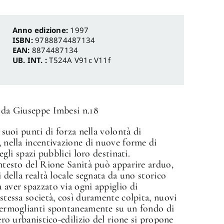
Anno edizione:
1997
ISBN:
9788874487134
EAN:
8874487134
UB. INT. :
T524A V91c V11f
a da Giuseppe Imbesi n.18
i suoi punti di forza nella volontà di
, nella incentivazione di nuove forme di
degli spazi pubblici loro destinati.
ontesto del Rione Sanità può apparire arduo,
i della realtà locale segnata da uno storico
 aver spazzato via ogni appiglio di
 stessa società, così duramente colpita, nuovi
é germoglianti spontaneamente su un fondo di
pero urbanistico-edilizio del rione si propone