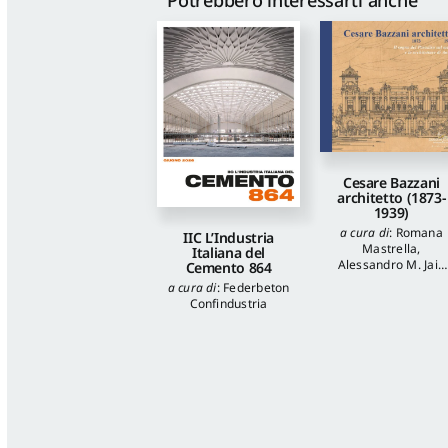
Potrebbero interessarti anche
Cesare Bazzani
architetto (1873-
1939)
a cura di
:
Romana
IIC L’Industria
Mastrella
,
Italiana del
Alessandro M. Jaia
Cemento 864
autori
:
Luca
a cura di
:
Federbeton
Quattrocchi
,
Katia
Confindustria
Onori
,
Francesca
Piantoni
,
Valentina
Piscitelli