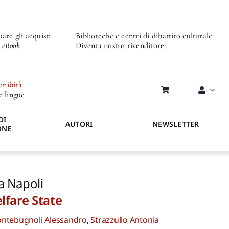
are gli acquisti
Biblioteche e centri di dibattito culturale
o eBook
Diventa nostro rivenditore
onibità
re lingue
DI
AUTORI
NEWSLETTER
ONE
 a Napoli
elfare State
ntebugnoli Alessandro
,
Strazzullo Antonia