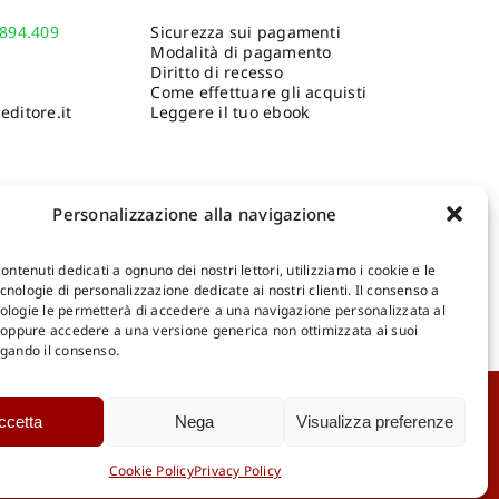
.894.409
Sicurezza sui pagamenti
Modalità di pagamento
Diritto di recesso
Come effettuare gli acquisti
ditore.it
Leggere il tuo ebook
Personalizzazione alla navigazione
contenuti dedicati a ognuno dei nostri lettori, utilizziamo i cookie e le
nologie di personalizzazione dedicate ai nostri clienti. Il consenso a
ologie le permetterà di accedere a una navigazione personalizzata al
Shop Gangemi Editore
-
Pagamenti Sicuri e anche Rateali
.
, oppure accedere a una versione generica non ottimizzata ai suoi
egando il consenso.
Catalogo Online
ccetta
Nega
Visualizza preferenze
D
Catalogo Internazionale
Cookie Policy
Privacy Policy