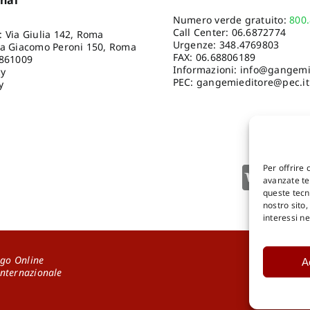
Numero verde gratuito:
800
Call Center:
06.6872774
: Via Giulia 142, Roma
Urgenze:
348.4769803
ia Giacomo Peroni 150, Roma
FAX: 06.68806189
8861009
Informazioni:
info@gangemie
cy
PEC: gangemieditore@pec.it
y
Per offrire 
avanzate tec
queste tecn
nostro sito
interessi n
go Online
A
DOWNLOA
Internazionale