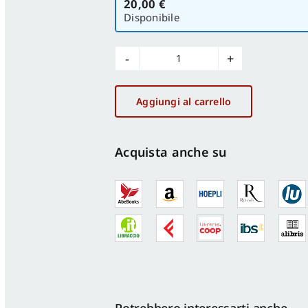
20,00 €
versione
Disponibile
Uno
spazio
di
Aggiungi al carrello
servizi
integrati
a
Acquista anche su
Napoli
quantità