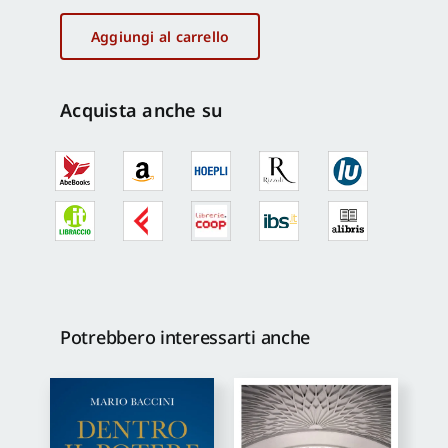
territoriali
e
Aggiungi al carrello
progettualità
turistica
quantità
Acquista anche su
Potrebbero interessarti anche