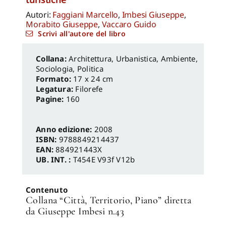
Autori:
Faggiani Marcello
,
Imbesi Giuseppe
,
Morabito Giuseppe
,
Vaccaro Guido
Scrivi all'autore del libro
Architettura, Urbanistica, Ambiente
,
Sociologia, Politica
Formato:
17 x 24 cm
Legatura:
Filorefe
Pagine:
160
Anno edizione:
2008
ISBN:
9788849214437
EAN:
884921443X
UB. INT. :
T454E V93f V12b
Contenuto
Collana “Città, Territorio, Piano” diretta
da Giuseppe Imbesi n.43