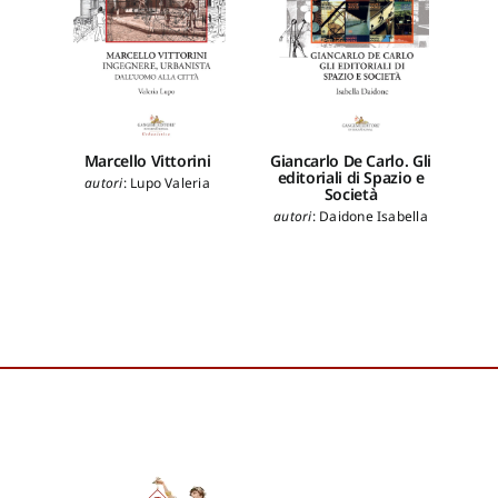
Marcello Vittorini
Giancarlo De Carlo. Gli
La c
editoriali di Spazio e
le
autori
:
Lupo Valeria
Società
autori
:
Daidone Isabella
au