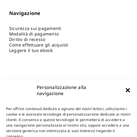
Navigazione
Sicurezza sui pagamenti
Modalità di pagamento
Diritto di recesso
Come effettuare gli acquisti
Leggere il tuo ebook
Personalizzazione alla
navigazione
Per offrire contenuti dedicati a ognuno dei nostri lettori, utilizziamo i
cookie e le avanzate tecnologie di personalizzazione dedicate ai nostri
clienti. Il consenso a queste tecnologie le permetterà di accedere a
una navigazione personalizzata al nostro sito, oppure accedere a una
Shop Gangemi Editore
-
Pagamenti Sicuri e anche Rateali
.
versione generica non ottimizzata ai suoi interessi negando il
consenso.