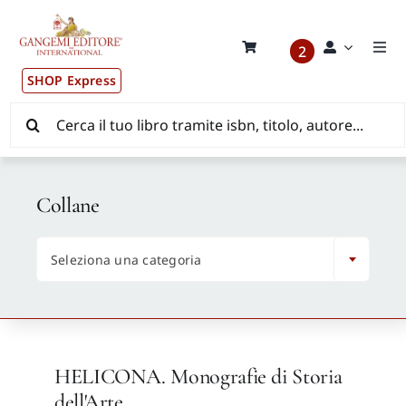
Salta
al
contenuto
2
Togg
Navi
SHOP Express
Pubblicazioni
Cerca
per:
News ed Eventi
Collane
Distribuzione Wolrdwide

Seleziona una categoria
CONSIP / MEPA / ANVUR / CINECA
Newsletter
HELICONA. Monografie di Storia
Autori
dell'Arte