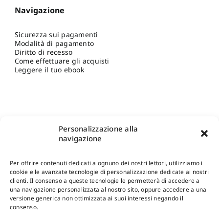
Navigazione
Sicurezza sui pagamenti
Modalità di pagamento
Diritto di recesso
Come effettuare gli acquisti
Leggere il tuo ebook
Personalizzazione alla
navigazione
Per offrire contenuti dedicati a ognuno dei nostri lettori, utilizziamo i
cookie e le avanzate tecnologie di personalizzazione dedicate ai nostri
clienti. Il consenso a queste tecnologie le permetterà di accedere a
una navigazione personalizzata al nostro sito, oppure accedere a una
Shop Gangemi Editore
-
Pagamenti Sicuri e anche Rateali
.
versione generica non ottimizzata ai suoi interessi negando il
consenso.