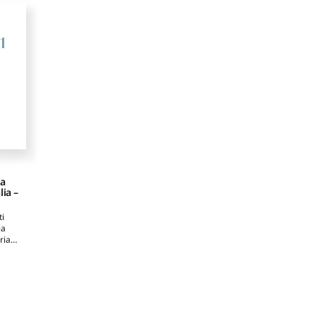
Ilaria
,
Capurso
C
a
,
Gianluca
,
Martire
Gianluca
,
Martire
Ma
ca
,
Francesca
Francesca
Po
ca
ia
lia –
ti
ia
ria
,
a
,
na
,
ra
,
ca
,
Iori
rgio