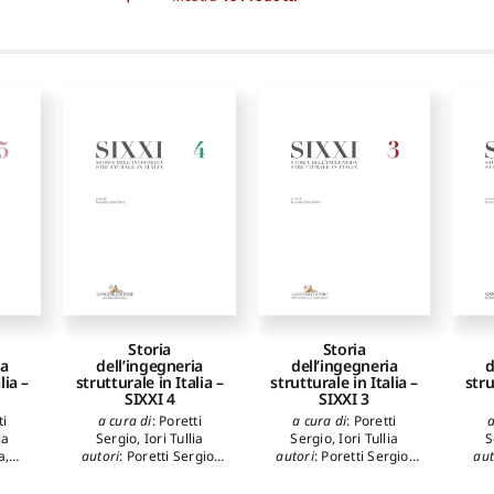
Storia
Storia
dell’ingegneria
d
ia
dell’ingegneria
strutturale in Italia –
stru
lia –
strutturale in Italia –
SIXXI 3
SIXXI 4
a cura di
:
Poretti
a
ti
a cura di
:
Poretti
Sergio
,
Iori Tullia
S
ia
Sergio
,
Iori Tullia
autori
:
Poretti Sergio
,
aut
a
,
autori
:
Poretti Sergio
,
Iori Tullia
,
Savone
Ale
ana
,
Iori Tullia
,
Giannetti
Graziano
,
Giannetti
ca
,
Ilaria
,
Capurso