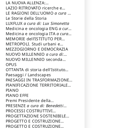
LA NUOVA ALLENZA:
ARCHITETTURA & AMBIENTE
LAZIO RITROVATO ricerche e
restauri
LE RAGIONI DELL'UOMO
a cura di:
Lombardi Satriani Luigi
Le Storie della Storia
LUXFLUX
a cura di: Lux Simonetta
Medicina e oncologia ENG
a cura
di: Lopez Massimo
Medicina e oncologia ITA
a cura
di: Lopez Massimo
MEMORIE dell’ISTITUTO PER
STORIA DEL RISORGIMENTO
METROPOLI. Studi urbani e
regionali
MEZZOGIORNO E DEMOCRAZIA
NUOVO MILLENNIO
a cura di:
Capaldo Pellegrino
NUOVO MILLENNIO seconda
serie
OPUS
a cura di: Mercadante
Francesco
OTTANTA di storia dell'Istituto
storia dell’Istituto
Paesaggi / Landscapes
a cura di:
Cavalieri Patrizia
PAESAGGI IN TRASFORMAZIONE
a
cura di: Corti Enrico A.
PIANIFICAZIONE TERRITORIALE
URBANISTICA ED AMBIENTALE
PIANO
a
cura di: Costa Enrico
PIANO EFFE
Premi Presidente della
Repubblica
PRESENZE
a cura di: Benedetti
Sandro
PROCESSI COSTRUTTIVI
DELL'ARCHITETTURA
PROGETTAZIONE SOSTENIBILE
a cura di:
Ippoliti Alessandro
PARTECIPATA
PROGETTO E COSTRUZIONE
DELL’ARCHITETTURA
PROGETTO E COSTRUZIONE