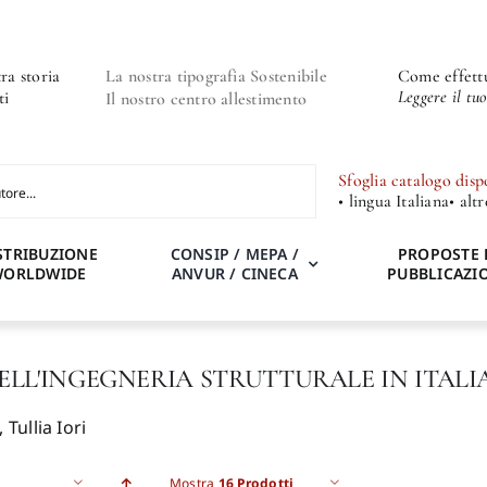
ra storia
La nostra tipografia Sostenibile
Come effettu
Leggere il tu
ti
Il nostro centro allestimento
Sfoglia catalogo disp
• lingua Italiana
• alt
STRIBUZIONE
CONSIP / MEPA /
PROPOSTE 
WORLDWIDE
ANVUR / CINECA
PUBBLICAZI
ELL'INGEGNERIA STRUTTURALE IN ITALI
 Tullia Iori
Mostra
16 Prodotti