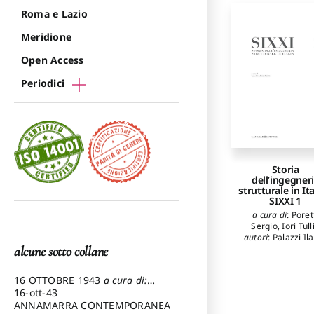
Nuzzolese Clar
Roma e Lazio
Capurso Gianlu
Martire Frances
Meridione
Open Access
Periodici
Storia
dell’ingegner
strutturale in Ita
SIXXI 1
a cura di
:
Poret
Sergio
,
Iori Tull
autori
:
Palazzi Ila
Giannetti Ilari
alcune sotto collane
Pietrantonio An
Tarisciotti Chia
16 OTTOBRE 1943
a cura di:
Capurso Gianlu
Pezzetti Marcello
16-ott-43
Blandino Irene
,
ANNAMARRA CONTEMPORANEA
Tullia
,
Poretti Se