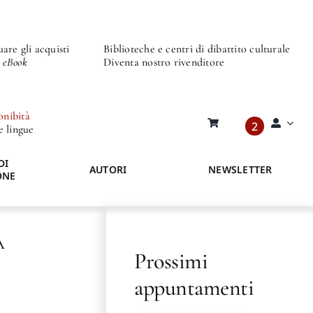
are gli acquisti
Biblioteche e centri di dibattito culturale
o eBook
Diventa nostro rivenditore
onibità
2
re lingue
DI
AUTORI
NEWSLETTER
ONE
A
Prossimi
appuntamenti