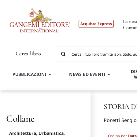
Salta
al
contenuto
La nost
Acquisto Express
Contat
Cerca
Cerca libro
per:
DI
PUBBLICAZIONI
NEWS ED EVENTI
STORIA D
Collane
Poretti Sergio,
Architettura, Urbanistica,
Ordina per
Data