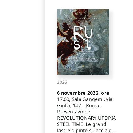
apurso Gianluca
,
rtire Francesca
,
retti Sergio
,
Iori
Tullia
2026
6 novembre 2026, ore
17.00, Sala Gangemi, via
Giulia, 142 – Roma.
Presentazione
REVOLUTIONARY UTOPIA
STEEL TIME. Le grandi
lastre dipinte su acciaio ...