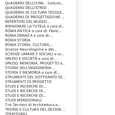
SOSTENIBILE
QUADERNI DELL'ICPAL - Istituto
centrale per il restauro e la
QUADERNI DELL'ISTRID
conservazione del patrimonio
QUADERNI DI CULTURA TESSILE
a
archivistico e librario
cura di: Crispolti Livia
QUADERNI DI PROGETTAZIONE
a
cura di: Giura Longo Tommaso
REPERTORI DEL MUSEO
CENTRALE DEL RISORGIMENTO
RINNOVARE LA TUTELA
a cura di:
a
cura di: Pizzo Marco
Cicalò Enrico
ROMA ANTICA
a cura di: Pavia
Carlo
ROMA EBRAICA
a cura di:
Procaccia Claudio
ROMA STORIA
ROMA STORIA, CULTURA,
IMMAGINE
Scienze Neurologiche e del
a cura di: Fagiolo
Marcello
Comportamento
SCIENZE UMANE E SOCIALI
a cura
di: Iannizzi Salvatore
SPAZIO E SOCIETÀ
a cura di:
Cassetti Roberto
SPAZIO, MEMORIA, PROGETTO
a
cura di: Rossi Massimo
STORIA DELL'INGEGNERIA
STRUTTURALE IN ITALIA
STORIA E MEMORIA
a cura di:
a cura di:
Poretti Sergio
Rossi Lauro
STRUMENTI DEL DOTTORATO DI
RICERCA IN RILIEVO E
STRUMENTI DI PROGETTO
RAPPRESENTAZIONE
STUDI E RICERCHE DI
DELL’ARCHITETTURA E
ARCHEOLOGIA IN SICILIA
STUDI E RICERCHE DI
a cura
DELL’AMBIENTE
di: Pelagatti Paola
ARCHITETTURA del Dipartimento
STUDI E RICERCHE DI
a cura di: Migliari
Riccardo
di Architettura Università degli
ARCHITETTURA del Dipartimento
STUDI MERIDIONALI
Studi G. d' Annunzio
di Architettura Università degli
T+A Territori di Architettura
a
Studi G. d' Annunzio, Chieti-
cura di: Ramazzotti Luigi
TEORIA E CULTURA DEL DESIGN
a
Pescara
cura di: Furlanis Giuseppe
TERRITORIO
a cura di: Fusero Paolo