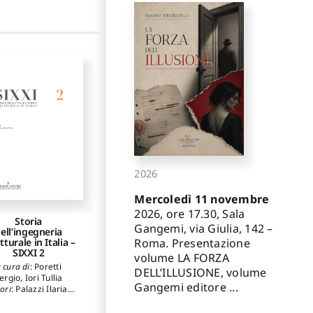
2026
Mercoledì 11 novembre
2026, ore 17.30, Sala
Storia
Gangemi, via Giulia, 142 –
ell’ingegneria
Roma. Presentazione
tturale in Italia –
SIXXI 2
volume LA FORZA
 cura di
:
Poretti
DELL’ILLUSIONE, volume
ergio
,
Iori Tullia
Gangemi editore ...
ori
:
Palazzi Ilaria
,
ssandrelli Eliana
,
Giannetti Ilaria
,