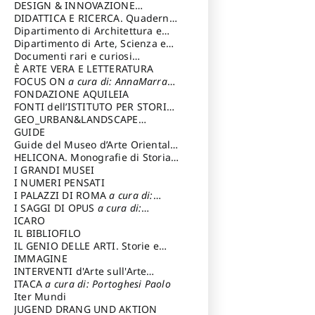
DESIGN & INNOVAZIONE
TECNOLOGICA
DIDATTICA E RICERCA. Quaderni
a cura di: Vallicelli
Andrea
della Scuola
Dipartimento di Architettura e
Analisi della Città Mediterranea
Dipartimento di Arte, Scienza e
Tecnica del Costuire
Documenti rari e curiosi
dall'Archivio Segreto
È ARTE VERA E LETTERATURA
FOCUS ON
a cura di: AnnaMarra
Contemporanea
FONDAZIONE AQUILEIA
FONTI dell’ISTITUTO PER STORIA
DEL RISORGIMENTO
GEO_URBAN&LANDSCAPE
PLANNING (GULP)
GUIDE
a cura di:
Trusiani Elio
Guide del Museo d’Arte Orientale
“Giuseppe Tucci”
HELICONA. Monografie di Storia
dell'Arte
I GRANDI MUSEI
a cura di: Gallo Marco
I NUMERI PENSATI
I PALAZZI DI ROMA
a cura di:
Ippoliti Alessandro
I SAGGI DI OPUS
a cura di:
Scalesse Tommaso
ICARO
IL BIBLIOFILO
IL GENIO DELLE ARTI. Storie e
interpretazione
IMMAGINE
INTERVENTI d'Arte sull'Arte
dedicata alla cultura della
ITACA
a cura di: Portoghesi Paolo
conservazione d’arte
Iter Mundi
a cura di:
Fondazione Paola Droghetti onlus
JUGEND DRANG UND AKTION