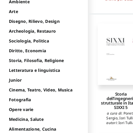
Ambiente
Arte
Disegno, Rilievo, Design
Archeologia, Restauro
Sociologia, Politica
Diritto, Economia
Storia, Filosofia, Religione
Letteratura e linguistica
Junior
Cinema, Teatro, Video, Musica
Storia
dell’ingegner
Fotografia
strutturale in Ita
SIXXI 5
Opere varie
a cura di
:
Poret
Sergio
,
Iori Tull
Medicina, Salute
autori
:
Iori Tulli
Alessandrelli Eli
Alimentazione, Cucina
Argenio Frances