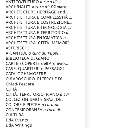
ANTICO/FUTURO
a cura di:
Varagnoli Claudio
ARCHINAUTI
a cura di: D'Amato
Claudio
ARCHITECTURE HERITAGE and
DESIGN
ARCHITETTURA E COMPLESSITÀ
a
cura di: Piva Antonio
ARCHITETTURA E COSTRUZIONE
a
cura di: Poretti Sergio
ARCHITETTURA E TECNOLOGIA
a
cura di: Carrara Gianfranco
ARCHITETTURA E TERRITORIO
a
cura di: Pietrogrande Enrico
ARCHITETTURA ENIGMATICA
a
cura di: Lenci Ruggero
ARCHITETTURA, CITTÀ, MEMORIA
a cura di: Valeriani Enrico
ASTERISCHI
ATLANTIDE
a cura di: Puppi
Lionello
BIBLIOTECA DI GIANO
CARTE SCOPERTE dell’Archivio
Storico Capitolino
CASE, QUARTIERI e PAESAGGI
CATALOGHI MOSTRE
CHIAROSCURO. RICERCHE DI
STORIA E STORIA DELL'ARTE
Chieti-Pescara
a
cura di: Di Carpegna Falconieri
CITTÀ
Tommaso
CITTÀ, TERRITORIO, PIANO
a cura
di: Imbesi Giuseppe
COLLEZIONISMO E SPAZI DEL
COLLEZIONISMO
COLORE E PIETRA
a cura di:
a cura di:
Magnani Lauro
Selvaggi Giuseppe
CONTEMPORANEA
a cura di:
Gubinelli Luna
CULTURA
DdA Events
DdA Writings