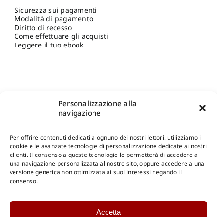
Sicurezza sui pagamenti
Modalità di pagamento
Diritto di recesso
Come effettuare gli acquisti
Leggere il tuo ebook
Personalizzazione alla
navigazione
Per offrire contenuti dedicati a ognuno dei nostri lettori, utilizziamo i
cookie e le avanzate tecnologie di personalizzazione dedicate ai nostri
clienti. Il consenso a queste tecnologie le permetterà di accedere a
una navigazione personalizzata al nostro sito, oppure accedere a una
Shop Gangemi Editore
-
Pagamenti Sicuri e anche Rateali
.
versione generica non ottimizzata ai suoi interessi negando il
consenso.
Catalogo Online
Accetta
CONSULTAZIONE