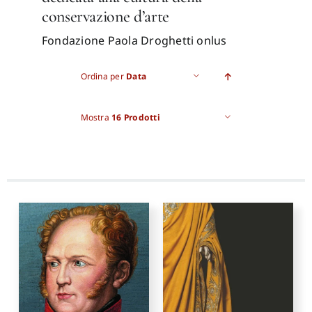
conservazione d’arte
Proposte di pubblicazione
Fondazione Paola Droghetti onlus
Ordina per
Data
Gangemi Editore
Mostra
16 Prodotti
Newsletter