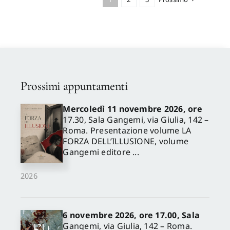
Leone Rossella
,
Liserre
Francesca Romana
,
Medeghini Laura
,
Parziale
Elisa
,
Ranieri Claudia
,
Ruggiero Valentina
,
Saccuman Roberto
,
Sforzini
Livia
,
Valenzula Marisol
Prossimi appuntamenti
Mercoledì 11 novembre 2026, ore
17.30, Sala Gangemi, via Giulia, 142 –
Roma. Presentazione volume LA
FORZA DELL’ILLUSIONE, volume
Gangemi editore ...
2026
6 novembre 2026, ore 17.00, Sala
Gangemi, via Giulia, 142 – Roma.