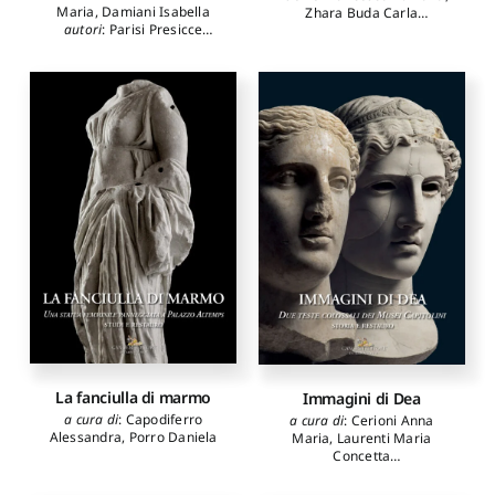
Maria
,
Damiani Isabella
Zhara Buda Carla
autori
:
Parisi Presicce
autori
:
Zhara Buda Carla
,
Claudio
,
Agnoli Nadia
,
Ciucci Giorgio
,
Zuliani
Damiani Isabella
,
Fogagnolo
Serena
,
Liserre Francesca
Stefania
,
Ficari Maurizio
,
Romana
,
Mazzone Bruno
,
Sinagra Francesca Romana
,
Iazurlo Paola
,
Scarpitti
Massa Valeria
,
Cerioni Anna
Paolo
,
Galotta Giulia
,
Ioele
Maria
,
De Santis Marina
,
Marcella
,
Macro Natalia
,
Ferradini Alessandro
,
Poggi
Fasciani Alessia
,
Vento
Domenico
,
De Marco
Martina
,
Rubino Angelo
,
Roberta
,
Zelinotti Monica
,
Santangelo Claudio
,
Guglielmi Serena
,
Lombardi
Monteforte Isabella
,
Suatoni
Francesca
Sandra
,
Garofalo Claudia
,
Corrao Alfredo
,
Sebastiani
Maria Letizia
La fanciulla di marmo
Immagini di Dea
a cura di
:
Capodiferro
a cura di
:
Cerioni Anna
Alessandra
,
Porro Daniela
Maria
,
Laurenti Maria
Concetta
autori
:
Basile Antonella
,
Botticelli Michela
,
Brilli