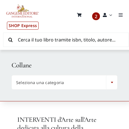
Salta
al
contenuto
2
Togg
Navi
SHOP Express
Pubblicazioni
Cerca
per:
News ed Eventi
Collane
Distribuzione Wolrdwide

Seleziona una categoria
CONSIP / MEPA / ANVUR / CINECA
Newsletter
INTERVENTI d'Arte sull'Arte
Autori
dedicata alla cultura della