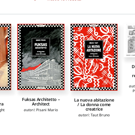
D
r
aut
P
Fuksas Architetto –
La nuova abitazione
ra
Architect
/ La donna come
creatrice
ght
autori
:
Pisani Mario
autori
:
Taut Bruno