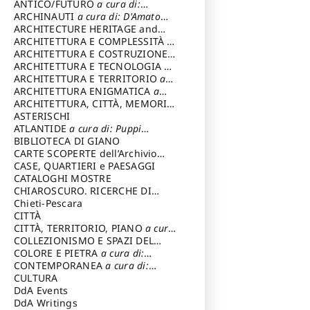
ANTICO/FUTURO
a cura di:
Varagnoli Claudio
ARCHINAUTI
a cura di: D'Amato
Claudio
ARCHITECTURE HERITAGE and
DESIGN
ARCHITETTURA E COMPLESSITÀ
a
cura di: Piva Antonio
ARCHITETTURA E COSTRUZIONE
a
cura di: Poretti Sergio
ARCHITETTURA E TECNOLOGIA
a
cura di: Carrara Gianfranco
ARCHITETTURA E TERRITORIO
a
cura di: Pietrogrande Enrico
ARCHITETTURA ENIGMATICA
a
cura di: Lenci Ruggero
ARCHITETTURA, CITTÀ, MEMORIA
a cura di: Valeriani Enrico
ASTERISCHI
ATLANTIDE
a cura di: Puppi
Lionello
BIBLIOTECA DI GIANO
CARTE SCOPERTE dell’Archivio
Storico Capitolino
CASE, QUARTIERI e PAESAGGI
CATALOGHI MOSTRE
CHIAROSCURO. RICERCHE DI
STORIA E STORIA DELL'ARTE
Chieti-Pescara
a
cura di: Di Carpegna Falconieri
CITTÀ
Tommaso
CITTÀ, TERRITORIO, PIANO
a cura
di: Imbesi Giuseppe
COLLEZIONISMO E SPAZI DEL
COLLEZIONISMO
COLORE E PIETRA
a cura di:
a cura di:
Magnani Lauro
Selvaggi Giuseppe
CONTEMPORANEA
a cura di:
Gubinelli Luna
CULTURA
DdA Events
DdA Writings