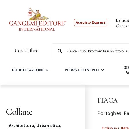
Salta
al
contenuto
La nost
Acquisto Express
Contat
Cerca
Cerca libro
per:
DI
PUBBLICAZIONI
NEWS ED EVENTI
ITACA
Collane
Portoghesi P
Architettura, Urbanistica,
Ordina per
Data