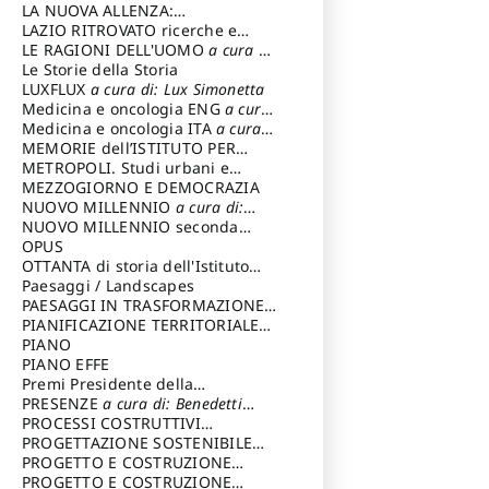
LA NUOVA ALLENZA:
ARCHITETTURA & AMBIENTE
LAZIO RITROVATO ricerche e
restauri
LE RAGIONI DELL'UOMO
a cura di:
Lombardi Satriani Luigi
Le Storie della Storia
LUXFLUX
a cura di: Lux Simonetta
Medicina e oncologia ENG
a cura
di: Lopez Massimo
Medicina e oncologia ITA
a cura
di: Lopez Massimo
MEMORIE dell’ISTITUTO PER
STORIA DEL RISORGIMENTO
METROPOLI. Studi urbani e
regionali
MEZZOGIORNO E DEMOCRAZIA
NUOVO MILLENNIO
a cura di:
Capaldo Pellegrino
NUOVO MILLENNIO seconda
serie
OPUS
a cura di: Mercadante
Francesco
OTTANTA di storia dell'Istituto
storia dell’Istituto
Paesaggi / Landscapes
a cura di:
Cavalieri Patrizia
PAESAGGI IN TRASFORMAZIONE
a
cura di: Corti Enrico A.
PIANIFICAZIONE TERRITORIALE
URBANISTICA ED AMBIENTALE
PIANO
a
cura di: Costa Enrico
PIANO EFFE
Premi Presidente della
Repubblica
PRESENZE
a cura di: Benedetti
Sandro
PROCESSI COSTRUTTIVI
DELL'ARCHITETTURA
PROGETTAZIONE SOSTENIBILE
a cura di:
Ippoliti Alessandro
PARTECIPATA
PROGETTO E COSTRUZIONE
DELL’ARCHITETTURA
PROGETTO E COSTRUZIONE