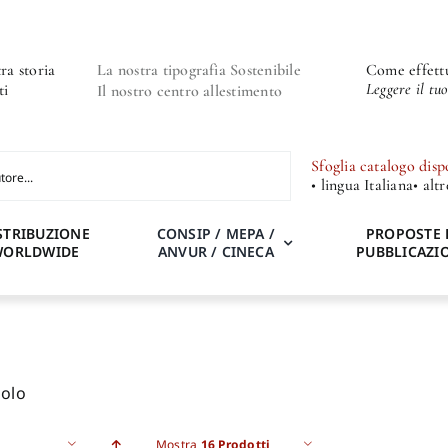
ra storia
La nostra tipografia Sostenibile
Come effettu
Leggere il tu
ti
Il nostro centro allestimento
Sfoglia catalogo disp
• lingua Italiana
• alt
STRIBUZIONE
CONSIP / MEPA /
PROPOSTE 
WORLDWIDE
ANVUR / CINECA
PUBBLICAZI
aolo
Mostra
16 Prodotti