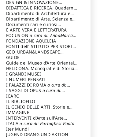
DESIGN & INNOVAZIONE
TECNOLOGICA
DIDATTICA E RICERCA. Quaderni
a cura di: Vallicelli
Andrea
della Scuola
Dipartimento di Architettura e
Analisi della Città Mediterranea
Dipartimento di Arte, Scienza e
Tecnica del Costuire
Documenti rari e curiosi
dall'Archivio Segreto
È ARTE VERA E LETTERATURA
FOCUS ON
a cura di: AnnaMarra
Contemporanea
FONDAZIONE AQUILEIA
FONTI dell’ISTITUTO PER STORIA
DEL RISORGIMENTO
GEO_URBAN&LANDSCAPE
PLANNING (GULP)
GUIDE
a cura di:
Trusiani Elio
Guide del Museo d’Arte Orientale
“Giuseppe Tucci”
HELICONA. Monografie di Storia
dell'Arte
I GRANDI MUSEI
a cura di: Gallo Marco
I NUMERI PENSATI
I PALAZZI DI ROMA
a cura di:
Ippoliti Alessandro
I SAGGI DI OPUS
a cura di:
Scalesse Tommaso
ICARO
IL BIBLIOFILO
IL GENIO DELLE ARTI. Storie e
interpretazione
IMMAGINE
INTERVENTI d'Arte sull'Arte
dedicata alla cultura della
ITACA
a cura di: Portoghesi Paolo
conservazione d’arte
Iter Mundi
a cura di:
Fondazione Paola Droghetti onlus
JUGEND DRANG UND AKTION