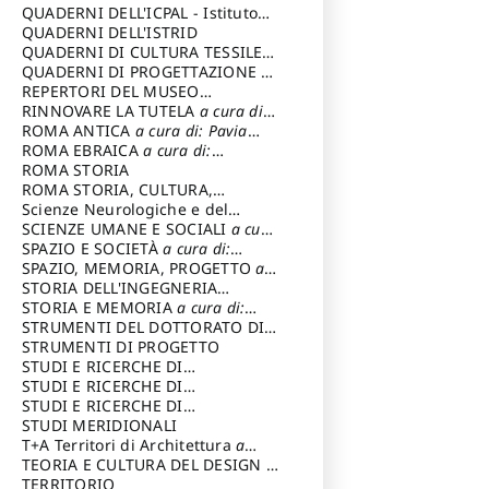
SOSTENIBILE
QUADERNI DELL'ICPAL - Istituto
centrale per il restauro e la
QUADERNI DELL'ISTRID
conservazione del patrimonio
QUADERNI DI CULTURA TESSILE
a
archivistico e librario
cura di: Crispolti Livia
QUADERNI DI PROGETTAZIONE
a
cura di: Giura Longo Tommaso
REPERTORI DEL MUSEO
CENTRALE DEL RISORGIMENTO
RINNOVARE LA TUTELA
a cura di:
a
cura di: Pizzo Marco
Cicalò Enrico
ROMA ANTICA
a cura di: Pavia
Carlo
ROMA EBRAICA
a cura di:
Procaccia Claudio
ROMA STORIA
ROMA STORIA, CULTURA,
IMMAGINE
Scienze Neurologiche e del
a cura di: Fagiolo
Marcello
Comportamento
SCIENZE UMANE E SOCIALI
a cura
di: Iannizzi Salvatore
SPAZIO E SOCIETÀ
a cura di:
Cassetti Roberto
SPAZIO, MEMORIA, PROGETTO
a
cura di: Rossi Massimo
STORIA DELL'INGEGNERIA
STRUTTURALE IN ITALIA
STORIA E MEMORIA
a cura di:
a cura di:
Poretti Sergio
Rossi Lauro
STRUMENTI DEL DOTTORATO DI
RICERCA IN RILIEVO E
STRUMENTI DI PROGETTO
RAPPRESENTAZIONE
STUDI E RICERCHE DI
DELL’ARCHITETTURA E
ARCHEOLOGIA IN SICILIA
STUDI E RICERCHE DI
a cura
DELL’AMBIENTE
di: Pelagatti Paola
ARCHITETTURA del Dipartimento
STUDI E RICERCHE DI
a cura di: Migliari
Riccardo
di Architettura Università degli
ARCHITETTURA del Dipartimento
STUDI MERIDIONALI
Studi G. d' Annunzio
di Architettura Università degli
T+A Territori di Architettura
a
Studi G. d' Annunzio, Chieti-
cura di: Ramazzotti Luigi
TEORIA E CULTURA DEL DESIGN
a
Pescara
cura di: Furlanis Giuseppe
TERRITORIO
a cura di: Fusero Paolo