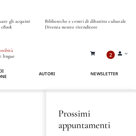
are gli acquisti
Biblioteche e centri di dibattito culturale
o eBook
Diventa nostro rivenditore
onibità
2
re lingue
DI
AUTORI
NEWSLETTER
ONE
Prossimi
appuntamenti