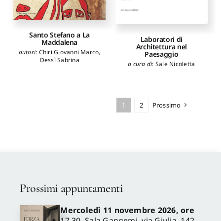
Ortu Gian Giacomo
,
Pani
Elisabetta
,
Pani Fausto
,
Pau
Barbara
,
Salice Giampaolo
,
Sanna Luca
,
Tuveri Luca
Santo Stefano a La
Laboratori di
Maddalena
Architettura nel
autori
:
Chiri Giovanni Marco
,
Paesaggio
Dessì Sabrina
a cura di
:
Sale Nicoletta
1
2
Prossimo
Prossimi appuntamenti
Mercoledì 11 novembre 2026, ore
17.30, Sala Gangemi, via Giulia, 142 –