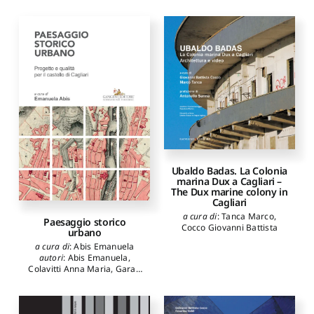
Ubaldo Badas. La Colonia
marina Dux a Cagliari –
The Dux marine colony in
Cagliari
a cura di
:
Tanca Marco
,
Paesaggio storico
Cocco Giovanni Battista
urbano
a cura di
:
Abis Emanuela
autori
:
Abis Emanuela
,
Colavitti Anna Maria
,
Garau
Chiara
,
Murrau Roberto
,
Peghin Giorgio
,
Pili Stefano
,
Pinna Francesco
,
Saiu
Valeria
,
Serra Sergio
,
Usai