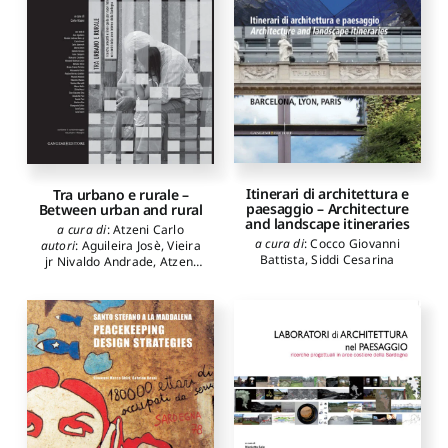
Alessia
Itinerari di architettura e
Tra urbano e rurale –
paesaggio – Architecture
Between urban and rural
and landscape itineraries
a cura di
:
Atzeni Carlo
a cura di
:
Cocco Giovanni
autori
:
Aguileira Josè
,
Vieira
Battista
,
Siddi Cesarina
jr Nivaldo Andrade
,
Atzeni
Carlo
,
Aymerich Carlo
,
Atzori Marco
,
Besana
Daniela
,
Calogero Anna
,
Casubolo Giancarlo
,
Cocco
Giovanni Battista
,
Dessì
Adriano
,
Ferreira Bruno
Franco
,
Greco Alessandro
,
Letelier Paulina Herrera
,
Mameli Michele
,
Manias
Maurizio
,
Marvaldi Romina
,
Melis Marco
,
Mocci Silvia
,