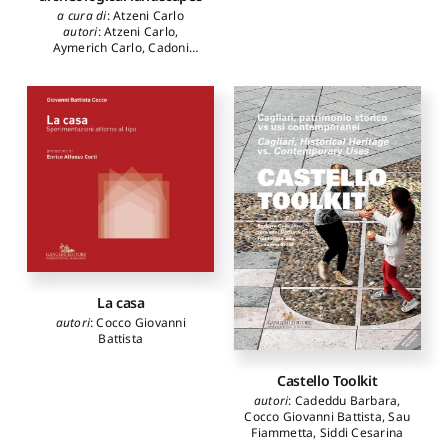
a cura di
:
Atzeni Carlo
autori
:
Atzeni Carlo
,
Aymerich Carlo
,
Cadoni
Stefano
,
de Giles Dubois
Sara
,
Dessì Adriano
,
di
Giorgio Giorgio
,
Ferreira
Bruno Franco
,
Galarce
Barbieri Ignacio
,
Iragüen
Contreras Daniel Rodrigo
,
Marvaldi Romina
,
Melis
Marco
,
Mendaro Corsini
Ignacio
,
Mocci Silvia
,
Montes Herraiz José
Ignacio
,
Morales Sanchez
José
,
Oggiano Francesca
,
Pani Elisabetta
,
Pau
Barbara
,
Salvaneschi Elisa
,
Solinas Simone
,
Tuveri Luca
La casa
autori
:
Cocco Giovanni
Battista
Castello Toolkit
autori
:
Cadeddu Barbara
,
Cocco Giovanni Battista
,
Sau
Fiammetta
,
Siddi Cesarina