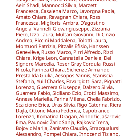
Aein Shadi
,
Mannocci Silvia
,
Marzetti
Francesca
,
Casalena Marco
,
Lavorgna Paola
,
Amato Chiara
,
Ravagnan Chiara
,
Rossi
Francesca
,
Migliorisi Ambra
,
D’agostino
Angela
,
Vannelli Giovangiuseppe
,
Zizzania
Piero
,
Izzo Laura
,
Multari Giovanni
,
Di Cinzio
Andrea
,
Piccini Maddalena
,
Tolotti Laura
,
Montuori Patrizia
,
Pitzalis Efisio
,
Hanssen
Geneviève
,
Russo Marco
,
Pirri Alfredo
,
Rizzi
Chiara
,
Krige Leon
,
Cannatella Daniele
,
Del
Signore Marcella
,
Roser Gray Cordula
,
Russi
Nicola
,
Farinea Chiara
,
Sichenze Armando
,
Presta Ida Giulia
,
Aesopos Yannis
,
Staniscia
Stefania
,
Yuill Charles
,
Favargiotti Sara
,
Pignatti
Lorenzo
,
Guerrera Giuseppe
,
Dalzero Silvia
,
Guarrera Fabio
,
Siciliano Ezio
,
Crotti Massimo
,
Annese Mariella
,
Farina Milena
,
Chella Fabrizio
,
Scalcione Erica
,
Uras Silvia
,
Rigo Caterina
,
Riera
Dajla
,
Ottone Maria Federica
,
Capobianco
Lorenzo
,
Komatina Dragan
,
Alihodžic Jašarovic
Ema
,
Paunovic Žaric Sanja
,
Rajkovic Irena
,
Bojovic Marija
,
Zanirato Claudio
,
Stracqualursi
Alessandro
,
Pompei Chiara
,
Innocenzi Tiziano
,