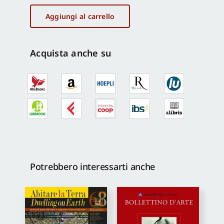
la
Terra
Aggiungi al carrello
-
Dwelling
on
Acquista anche su
Earth
Quaderni
3
quantità
Potrebbero interessarti anche