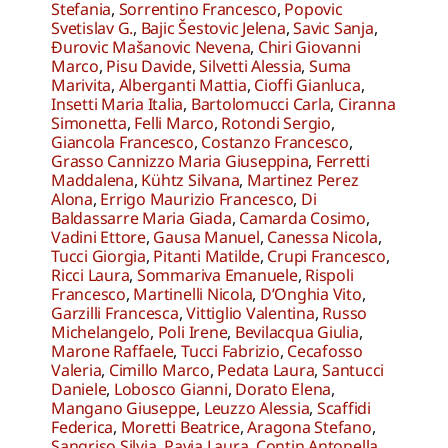
Stefania
,
Sorrentino Francesco
,
Popovic
Svetislav G.
,
Bajic Šestovic Jelena
,
Savic Sanja
,
Ðurovic Mašanovic Nevena
,
Chiri Giovanni
Marco
,
Pisu Davide
,
Silvetti Alessia
,
Suma
Marivita
,
Alberganti Mattia
,
Cioffi Gianluca
,
Insetti Maria Italia
,
Bartolomucci Carla
,
Ciranna
Simonetta
,
Felli Marco
,
Rotondi Sergio
,
Giancola Francesco
,
Costanzo Francesco
,
Grasso Cannizzo Maria Giuseppina
,
Ferretti
Maddalena
,
Kühtz Silvana
,
Martinez Perez
Alona
,
Errigo Maurizio Francesco
,
Di
Baldassarre Maria Giada
,
Camarda Cosimo
,
Vadini Ettore
,
Gausa Manuel
,
Canessa Nicola
,
Tucci Giorgia
,
Pitanti Matilde
,
Crupi Francesco
,
Ricci Laura
,
Sommariva Emanuele
,
Rispoli
Francesco
,
Martinelli Nicola
,
D’Onghia Vito
,
Garzilli Francesca
,
Vittiglio Valentina
,
Russo
Michelangelo
,
Poli Irene
,
Bevilacqua Giulia
,
Marone Raffaele
,
Tucci Fabrizio
,
Cecafosso
Valeria
,
Cimillo Marco
,
Pedata Laura
,
Santucci
Daniele
,
Lobosco Gianni
,
Dorato Elena
,
Mangano Giuseppe
,
Leuzzo Alessia
,
Scaffidi
Federica
,
Moretti Beatrice
,
Aragona Stefano
,
Sangriso Silvia
,
Pavia Laura
,
Contin Antonella
,