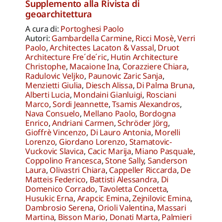
Supplemento alla Rivista di
geoarchitettura
A cura di:
Portoghesi Paolo
Autori:
Gambardella Carmine
,
Ricci Mosè
,
Verri
Paolo
,
Architectes Lacaton & Vassal
,
Druot
Architecture Fre´de´ric
,
Hutin Architecture
Christophe
,
Macaione Ina
,
Corazziere Chiara
,
Radulovic Veljko
,
Paunovic Zaric Sanja
,
Menzietti Giulia
,
Diesch Alissa
,
Di Palma Bruna
,
Alberti Lucia
,
Mondaini Gianluigi
,
Rosciani
Marco
,
Sordi Jeannette
,
Tsamis Alexandros
,
Nava Consuelo
,
Mellano Paolo
,
Bordogna
Enrico
,
Andriani Carmen
,
Schröder Jörg
,
Gioffrè Vincenzo
,
Di Lauro Antonia
,
Morelli
Lorenzo
,
Giordano Lorenzo
,
Stamatovic-
Vuckovic Slavica
,
Cacic Marija
,
Miano Pasquale
,
Coppolino Francesca
,
Stone Sally
,
Sanderson
Laura
,
Olivastri Chiara
,
Cappeller Riccarda
,
De
Matteis Federico
,
Battisti Alessandra
,
Di
Domenico Corrado
,
Tavoletta Concetta
,
Husukic Erna
,
Arapcic Emina
,
Zejnilovic Emina
,
Dambrosio Serena
,
Orioli Valentina
,
Massari
Martina
,
Bisson Mario
,
Donati Marta
,
Palmieri