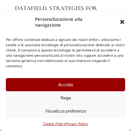
DATAFIELD. STRATEGIES FOR
TECHNOLOGICAL RESILIENCE
Personalizzazione alla
THROUGH URBAN PROTOTYPING
navigazione
MARCELLA DEL SIGNORE,
CORDULA ROSER GRAY
Per offrire contenuti dedicati a ognuno dei nostri lettori, utilizziamo i
cookie e le avanzate tecnologie di personalizzazione dedicate ai nostri
AGENTI CLIMATICI
clienti. Il consenso a queste tecnologie le permetterà di accedere a
NICOLA RUSSI
una navigazione personalizzata al nostro sito, oppure accedere a una
versione generica non ottimizzata ai suoi interessi negando il
TECHNOLOGICAL NATURE BASED
consenso.
SOLUTIONS
CHIARA FARINEA
Accetta
WITH ARCHITECTURE WE ENTER
ARMANDO SICHENZE
Nega
NUOVE FORME DELL’ABITARE
Visualizza preferenze
CONTEMPORANEO
NICOLA MARTINELLI, IDA GIULIA
Cookie Policy
Privacy Policy
PRESTA