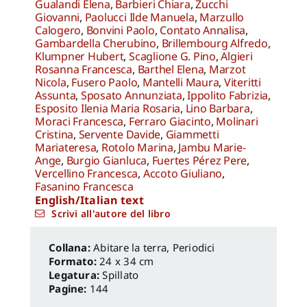
Gualandi Elena
,
Barbieri Chiara
,
Zucchi
Giovanni
,
Paolucci Ilde Manuela
,
Marzullo
Calogero
,
Bonvini Paolo
,
Contato Annalisa
,
Gambardella Cherubino
,
Brillembourg Alfredo
,
Klumpner Hubert
,
Scaglione G. Pino
,
Algieri
Rosanna Francesca
,
Barthel Elena
,
Marzot
Nicola
,
Fusero Paolo
,
Mantelli Maura
,
Viteritti
Assunta
,
Sposato Annunziata
,
Ippolito Fabrizia
,
Esposito Ilenia Maria Rosaria
,
Lino Barbara
,
Moraci Francesca
,
Ferraro Giacinto
,
Molinari
Cristina
,
Servente Davide
,
Giammetti
Mariateresa
,
Rotolo Marina
,
Jambu Marie-
Ange
,
Burgio Gianluca
,
Fuertes Pérez Pere
,
Vercellino Francesca
,
Accoto Giuliano
,
Fasanino Francesca
English/Italian text
Scrivi all'autore del libro
Abitare la terra
,
Periodici
Formato:
24 x 34 cm
Legatura:
Spillato
Pagine:
144