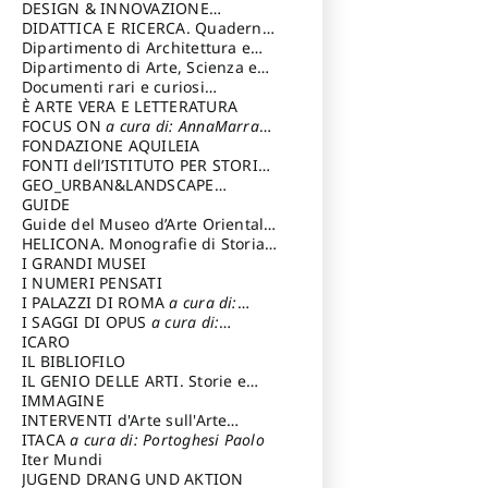
DESIGN & INNOVAZIONE
TECNOLOGICA
DIDATTICA E RICERCA. Quaderni
a cura di: Vallicelli
Andrea
della Scuola
Dipartimento di Architettura e
Analisi della Città Mediterranea
Dipartimento di Arte, Scienza e
Tecnica del Costuire
Documenti rari e curiosi
dall'Archivio Segreto
È ARTE VERA E LETTERATURA
FOCUS ON
a cura di: AnnaMarra
Contemporanea
FONDAZIONE AQUILEIA
FONTI dell’ISTITUTO PER STORIA
DEL RISORGIMENTO
GEO_URBAN&LANDSCAPE
PLANNING (GULP)
GUIDE
a cura di:
Trusiani Elio
Guide del Museo d’Arte Orientale
“Giuseppe Tucci”
HELICONA. Monografie di Storia
dell'Arte
I GRANDI MUSEI
a cura di: Gallo Marco
I NUMERI PENSATI
I PALAZZI DI ROMA
a cura di:
Ippoliti Alessandro
I SAGGI DI OPUS
a cura di:
Scalesse Tommaso
ICARO
IL BIBLIOFILO
IL GENIO DELLE ARTI. Storie e
interpretazione
IMMAGINE
INTERVENTI d'Arte sull'Arte
dedicata alla cultura della
ITACA
a cura di: Portoghesi Paolo
conservazione d’arte
Iter Mundi
a cura di:
Fondazione Paola Droghetti onlus
JUGEND DRANG UND AKTION