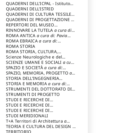
SOSTENIBILE
QUADERNI DELL'ICPAL - Istituto
centrale per il restauro e la
QUADERNI DELL'ISTRID
conservazione del patrimonio
QUADERNI DI CULTURA TESSILE
a
archivistico e librario
cura di: Crispolti Livia
QUADERNI DI PROGETTAZIONE
a
cura di: Giura Longo Tommaso
REPERTORI DEL MUSEO
CENTRALE DEL RISORGIMENTO
RINNOVARE LA TUTELA
a cura di:
a
cura di: Pizzo Marco
Cicalò Enrico
ROMA ANTICA
a cura di: Pavia
Carlo
ROMA EBRAICA
a cura di:
Procaccia Claudio
ROMA STORIA
ROMA STORIA, CULTURA,
IMMAGINE
Scienze Neurologiche e del
a cura di: Fagiolo
Marcello
Comportamento
SCIENZE UMANE E SOCIALI
a cura
di: Iannizzi Salvatore
SPAZIO E SOCIETÀ
a cura di:
Cassetti Roberto
SPAZIO, MEMORIA, PROGETTO
a
cura di: Rossi Massimo
STORIA DELL'INGEGNERIA
STRUTTURALE IN ITALIA
STORIA E MEMORIA
a cura di:
a cura di:
Poretti Sergio
Rossi Lauro
STRUMENTI DEL DOTTORATO DI
RICERCA IN RILIEVO E
STRUMENTI DI PROGETTO
RAPPRESENTAZIONE
STUDI E RICERCHE DI
DELL’ARCHITETTURA E
ARCHEOLOGIA IN SICILIA
STUDI E RICERCHE DI
a cura
DELL’AMBIENTE
di: Pelagatti Paola
ARCHITETTURA del Dipartimento
STUDI E RICERCHE DI
a cura di: Migliari
Riccardo
di Architettura Università degli
ARCHITETTURA del Dipartimento
STUDI MERIDIONALI
Studi G. d' Annunzio
di Architettura Università degli
T+A Territori di Architettura
a
Studi G. d' Annunzio, Chieti-
cura di: Ramazzotti Luigi
TEORIA E CULTURA DEL DESIGN
a
Pescara
cura di: Furlanis Giuseppe
TERRITORIO
a cura di: Fusero Paolo