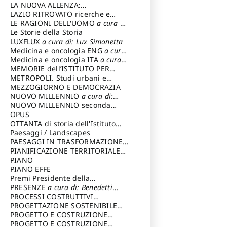
LA NUOVA ALLENZA:
ARCHITETTURA & AMBIENTE
LAZIO RITROVATO ricerche e
restauri
LE RAGIONI DELL'UOMO
a cura di:
Lombardi Satriani Luigi
Le Storie della Storia
LUXFLUX
a cura di: Lux Simonetta
Medicina e oncologia ENG
a cura
di: Lopez Massimo
Medicina e oncologia ITA
a cura
di: Lopez Massimo
MEMORIE dell’ISTITUTO PER
STORIA DEL RISORGIMENTO
METROPOLI. Studi urbani e
regionali
MEZZOGIORNO E DEMOCRAZIA
NUOVO MILLENNIO
a cura di:
Capaldo Pellegrino
NUOVO MILLENNIO seconda
serie
OPUS
a cura di: Mercadante
Francesco
OTTANTA di storia dell'Istituto
storia dell’Istituto
Paesaggi / Landscapes
a cura di:
Cavalieri Patrizia
PAESAGGI IN TRASFORMAZIONE
a
cura di: Corti Enrico A.
PIANIFICAZIONE TERRITORIALE
URBANISTICA ED AMBIENTALE
PIANO
a
cura di: Costa Enrico
PIANO EFFE
Premi Presidente della
Repubblica
PRESENZE
a cura di: Benedetti
Sandro
PROCESSI COSTRUTTIVI
DELL'ARCHITETTURA
PROGETTAZIONE SOSTENIBILE
a cura di:
Ippoliti Alessandro
PARTECIPATA
PROGETTO E COSTRUZIONE
DELL’ARCHITETTURA
PROGETTO E COSTRUZIONE