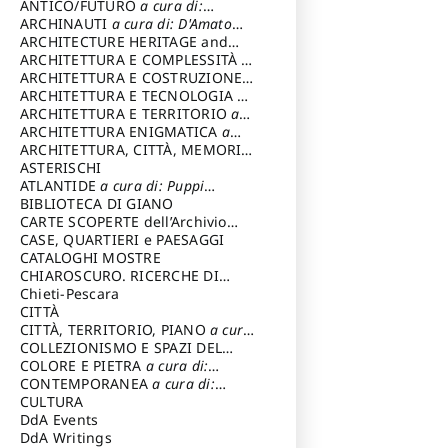
ANTICO/FUTURO
a cura di:
Varagnoli Claudio
ARCHINAUTI
a cura di: D'Amato
Claudio
ARCHITECTURE HERITAGE and
DESIGN
ARCHITETTURA E COMPLESSITÀ
a
cura di: Piva Antonio
ARCHITETTURA E COSTRUZIONE
a
cura di: Poretti Sergio
ARCHITETTURA E TECNOLOGIA
a
cura di: Carrara Gianfranco
ARCHITETTURA E TERRITORIO
a
cura di: Pietrogrande Enrico
ARCHITETTURA ENIGMATICA
a
cura di: Lenci Ruggero
ARCHITETTURA, CITTÀ, MEMORIA
a cura di: Valeriani Enrico
ASTERISCHI
ATLANTIDE
a cura di: Puppi
Lionello
BIBLIOTECA DI GIANO
CARTE SCOPERTE dell’Archivio
Storico Capitolino
CASE, QUARTIERI e PAESAGGI
CATALOGHI MOSTRE
CHIAROSCURO. RICERCHE DI
STORIA E STORIA DELL'ARTE
Chieti-Pescara
a
cura di: Di Carpegna Falconieri
CITTÀ
Tommaso
CITTÀ, TERRITORIO, PIANO
a cura
di: Imbesi Giuseppe
COLLEZIONISMO E SPAZI DEL
COLLEZIONISMO
COLORE E PIETRA
a cura di:
a cura di:
Magnani Lauro
Selvaggi Giuseppe
CONTEMPORANEA
a cura di:
Gubinelli Luna
CULTURA
DdA Events
DdA Writings