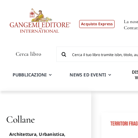
Salta
al
contenuto
La nost
Acquisto Express
Contat
Cerca
Cerca libro
per:
DI
PUBBLICAZIONI
NEWS ED EVENTI
Collane
Architettura, Urbanistica,