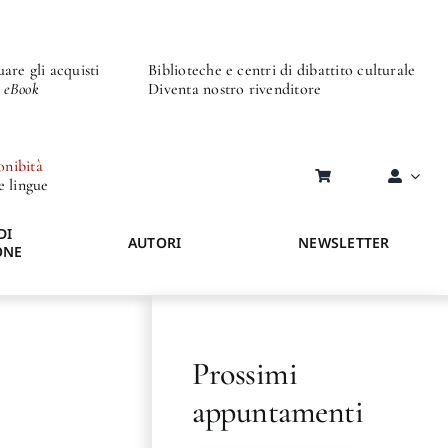
are gli acquisti
Biblioteche e centri di dibattito culturale
o eBook
Diventa nostro rivenditore
onibità
re lingue
DI
AUTORI
NEWSLETTER
ONE
Prossimi
appuntamenti