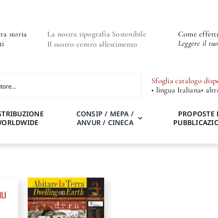
ra storia
La nostra tipografia Sostenibile
Come effettu
Leggere il tu
ti
Il nostro centro allestimento
Sfoglia catalogo disp
• lingua Italiana
• alt
STRIBUZIONE
CONSIP / MEPA /
PROPOSTE 
WORLDWIDE
ANVUR / CINECA
PUBBLICAZI