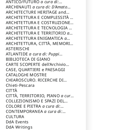
ANTICO/FUTURO
a cura di:
Varagnoli Claudio
ARCHINAUTI
a cura di: D'Amato
Claudio
ARCHITECTURE HERITAGE and
DESIGN
ARCHITETTURA E COMPLESSITÀ
a
cura di: Piva Antonio
ARCHITETTURA E COSTRUZIONE
a
cura di: Poretti Sergio
ARCHITETTURA E TECNOLOGIA
a
cura di: Carrara Gianfranco
ARCHITETTURA E TERRITORIO
a
cura di: Pietrogrande Enrico
ARCHITETTURA ENIGMATICA
a
cura di: Lenci Ruggero
ARCHITETTURA, CITTÀ, MEMORIA
a cura di: Valeriani Enrico
ASTERISCHI
ATLANTIDE
a cura di: Puppi
Lionello
BIBLIOTECA DI GIANO
CARTE SCOPERTE dell’Archivio
Storico Capitolino
CASE, QUARTIERI e PAESAGGI
CATALOGHI MOSTRE
CHIAROSCURO. RICERCHE DI
STORIA E STORIA DELL'ARTE
Chieti-Pescara
a
cura di: Di Carpegna Falconieri
CITTÀ
Tommaso
CITTÀ, TERRITORIO, PIANO
a cura
di: Imbesi Giuseppe
COLLEZIONISMO E SPAZI DEL
COLLEZIONISMO
COLORE E PIETRA
a cura di:
a cura di:
Magnani Lauro
Selvaggi Giuseppe
CONTEMPORANEA
a cura di:
Gubinelli Luna
CULTURA
DdA Events
DdA Writings