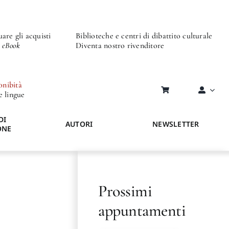
are gli acquisti
Biblioteche e centri di dibattito culturale
o eBook
Diventa nostro rivenditore
onibità
re lingue
DI
AUTORI
NEWSLETTER
ONE
Prossimi
appuntamenti