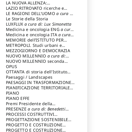
LA NUOVA ALLENZA:
ARCHITETTURA & AMBIENTE
LAZIO RITROVATO ricerche e
restauri
LE RAGIONI DELL'UOMO
a cura di:
Lombardi Satriani Luigi
Le Storie della Storia
LUXFLUX
a cura di: Lux Simonetta
Medicina e oncologia ENG
a cura
di: Lopez Massimo
Medicina e oncologia ITA
a cura
di: Lopez Massimo
MEMORIE dell’ISTITUTO PER
STORIA DEL RISORGIMENTO
METROPOLI. Studi urbani e
regionali
MEZZOGIORNO E DEMOCRAZIA
NUOVO MILLENNIO
a cura di:
Capaldo Pellegrino
NUOVO MILLENNIO seconda
serie
OPUS
a cura di: Mercadante
Francesco
OTTANTA di storia dell'Istituto
storia dell’Istituto
Paesaggi / Landscapes
a cura di:
Cavalieri Patrizia
PAESAGGI IN TRASFORMAZIONE
a
cura di: Corti Enrico A.
PIANIFICAZIONE TERRITORIALE
URBANISTICA ED AMBIENTALE
PIANO
a
cura di: Costa Enrico
PIANO EFFE
Premi Presidente della
Repubblica
PRESENZE
a cura di: Benedetti
Sandro
PROCESSI COSTRUTTIVI
DELL'ARCHITETTURA
PROGETTAZIONE SOSTENIBILE
a cura di:
Ippoliti Alessandro
PARTECIPATA
PROGETTO E COSTRUZIONE
DELL’ARCHITETTURA
PROGETTO E COSTRUZIONE