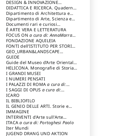
DESIGN & INNOVAZIONE
TECNOLOGICA
DIDATTICA E RICERCA. Quaderni
a cura di: Vallicelli
Andrea
della Scuola
Dipartimento di Architettura e
Analisi della Città Mediterranea
Dipartimento di Arte, Scienza e
Tecnica del Costuire
Documenti rari e curiosi
dall'Archivio Segreto
È ARTE VERA E LETTERATURA
FOCUS ON
a cura di: AnnaMarra
Contemporanea
FONDAZIONE AQUILEIA
FONTI dell’ISTITUTO PER STORIA
DEL RISORGIMENTO
GEO_URBAN&LANDSCAPE
PLANNING (GULP)
GUIDE
a cura di:
Trusiani Elio
Guide del Museo d’Arte Orientale
“Giuseppe Tucci”
HELICONA. Monografie di Storia
dell'Arte
I GRANDI MUSEI
a cura di: Gallo Marco
I NUMERI PENSATI
I PALAZZI DI ROMA
a cura di:
Ippoliti Alessandro
I SAGGI DI OPUS
a cura di:
Scalesse Tommaso
ICARO
IL BIBLIOFILO
IL GENIO DELLE ARTI. Storie e
interpretazione
IMMAGINE
INTERVENTI d'Arte sull'Arte
dedicata alla cultura della
ITACA
a cura di: Portoghesi Paolo
conservazione d’arte
Iter Mundi
a cura di:
Fondazione Paola Droghetti onlus
JUGEND DRANG UND AKTION