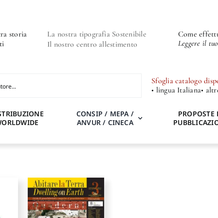
ra storia
La nostra tipografia Sostenibile
Come effettu
Leggere il tu
ti
Il nostro centro allestimento
Sfoglia catalogo disp
• lingua Italiana
• alt
STRIBUZIONE
CONSIP / MEPA /
PROPOSTE 
WORLDWIDE
ANVUR / CINECA
PUBBLICAZI