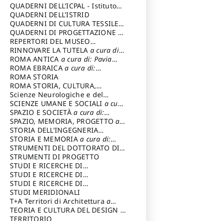
SOSTENIBILE
QUADERNI DELL'ICPAL - Istituto
centrale per il restauro e la
QUADERNI DELL'ISTRID
conservazione del patrimonio
QUADERNI DI CULTURA TESSILE
a
archivistico e librario
cura di: Crispolti Livia
QUADERNI DI PROGETTAZIONE
a
cura di: Giura Longo Tommaso
REPERTORI DEL MUSEO
CENTRALE DEL RISORGIMENTO
RINNOVARE LA TUTELA
a cura di:
a
cura di: Pizzo Marco
Cicalò Enrico
ROMA ANTICA
a cura di: Pavia
Carlo
ROMA EBRAICA
a cura di:
Procaccia Claudio
ROMA STORIA
ROMA STORIA, CULTURA,
IMMAGINE
Scienze Neurologiche e del
a cura di: Fagiolo
Marcello
Comportamento
SCIENZE UMANE E SOCIALI
a cura
di: Iannizzi Salvatore
SPAZIO E SOCIETÀ
a cura di:
Cassetti Roberto
SPAZIO, MEMORIA, PROGETTO
a
cura di: Rossi Massimo
STORIA DELL'INGEGNERIA
STRUTTURALE IN ITALIA
STORIA E MEMORIA
a cura di:
a cura di:
Poretti Sergio
Rossi Lauro
STRUMENTI DEL DOTTORATO DI
RICERCA IN RILIEVO E
STRUMENTI DI PROGETTO
RAPPRESENTAZIONE
STUDI E RICERCHE DI
DELL’ARCHITETTURA E
ARCHEOLOGIA IN SICILIA
STUDI E RICERCHE DI
a cura
DELL’AMBIENTE
di: Pelagatti Paola
ARCHITETTURA del Dipartimento
STUDI E RICERCHE DI
a cura di: Migliari
Riccardo
di Architettura Università degli
ARCHITETTURA del Dipartimento
STUDI MERIDIONALI
Studi G. d' Annunzio
di Architettura Università degli
T+A Territori di Architettura
a
Studi G. d' Annunzio, Chieti-
cura di: Ramazzotti Luigi
TEORIA E CULTURA DEL DESIGN
a
Pescara
cura di: Furlanis Giuseppe
TERRITORIO
a cura di: Fusero Paolo