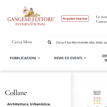
Salta
al
contenuto
La nost
Acquisto Express
Contat
Cerca
Cerca libro
per:
DI
PUBBLICAZIONI
NEWS ED EVENTI
Collane
Architettura, Urbanistica,