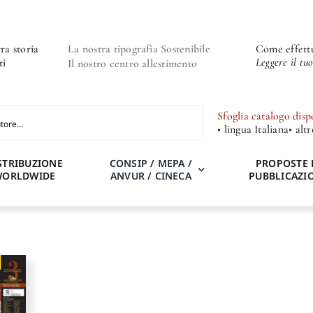
ra storia
La nostra tipografia Sostenibile
Come effettu
Leggere il tu
ti
Il nostro centro allestimento
Sfoglia catalogo disp
• lingua Italiana
• alt
STRIBUZIONE
CONSIP / MEPA /
PROPOSTE 
WORLDWIDE
ANVUR / CINECA
PUBBLICAZI