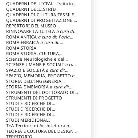
SOSTENIBILE
QUADERNI DELL'ICPAL - Istituto
centrale per il restauro e la
QUADERNI DELL'ISTRID
conservazione del patrimonio
QUADERNI DI CULTURA TESSILE
a
archivistico e librario
cura di: Crispolti Livia
QUADERNI DI PROGETTAZIONE
a
cura di: Giura Longo Tommaso
REPERTORI DEL MUSEO
CENTRALE DEL RISORGIMENTO
RINNOVARE LA TUTELA
a cura di:
a
cura di: Pizzo Marco
Cicalò Enrico
ROMA ANTICA
a cura di: Pavia
Carlo
ROMA EBRAICA
a cura di:
Procaccia Claudio
ROMA STORIA
ROMA STORIA, CULTURA,
IMMAGINE
Scienze Neurologiche e del
a cura di: Fagiolo
Marcello
Comportamento
SCIENZE UMANE E SOCIALI
a cura
di: Iannizzi Salvatore
SPAZIO E SOCIETÀ
a cura di:
Cassetti Roberto
SPAZIO, MEMORIA, PROGETTO
a
cura di: Rossi Massimo
STORIA DELL'INGEGNERIA
STRUTTURALE IN ITALIA
STORIA E MEMORIA
a cura di:
a cura di:
Poretti Sergio
Rossi Lauro
STRUMENTI DEL DOTTORATO DI
RICERCA IN RILIEVO E
STRUMENTI DI PROGETTO
RAPPRESENTAZIONE
STUDI E RICERCHE DI
DELL’ARCHITETTURA E
ARCHEOLOGIA IN SICILIA
STUDI E RICERCHE DI
a cura
DELL’AMBIENTE
di: Pelagatti Paola
ARCHITETTURA del Dipartimento
STUDI E RICERCHE DI
a cura di: Migliari
Riccardo
di Architettura Università degli
ARCHITETTURA del Dipartimento
STUDI MERIDIONALI
Studi G. d' Annunzio
di Architettura Università degli
T+A Territori di Architettura
a
Studi G. d' Annunzio, Chieti-
cura di: Ramazzotti Luigi
TEORIA E CULTURA DEL DESIGN
a
Pescara
cura di: Furlanis Giuseppe
TERRITORIO
a cura di: Fusero Paolo