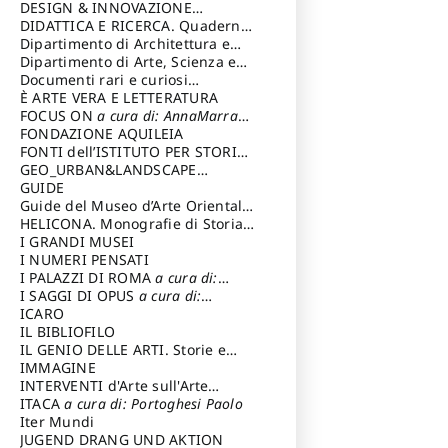
DESIGN & INNOVAZIONE
TECNOLOGICA
DIDATTICA E RICERCA. Quaderni
a cura di: Vallicelli
Andrea
della Scuola
Dipartimento di Architettura e
Analisi della Città Mediterranea
Dipartimento di Arte, Scienza e
Tecnica del Costuire
Documenti rari e curiosi
dall'Archivio Segreto
È ARTE VERA E LETTERATURA
FOCUS ON
a cura di: AnnaMarra
Contemporanea
FONDAZIONE AQUILEIA
FONTI dell’ISTITUTO PER STORIA
DEL RISORGIMENTO
GEO_URBAN&LANDSCAPE
PLANNING (GULP)
GUIDE
a cura di:
Trusiani Elio
Guide del Museo d’Arte Orientale
“Giuseppe Tucci”
HELICONA. Monografie di Storia
dell'Arte
I GRANDI MUSEI
a cura di: Gallo Marco
I NUMERI PENSATI
I PALAZZI DI ROMA
a cura di:
Ippoliti Alessandro
I SAGGI DI OPUS
a cura di:
Scalesse Tommaso
ICARO
IL BIBLIOFILO
IL GENIO DELLE ARTI. Storie e
interpretazione
IMMAGINE
INTERVENTI d'Arte sull'Arte
dedicata alla cultura della
ITACA
a cura di: Portoghesi Paolo
conservazione d’arte
Iter Mundi
a cura di:
Fondazione Paola Droghetti onlus
JUGEND DRANG UND AKTION