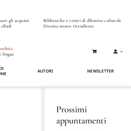
are gli acquisti
Biblioteche e centri di dibattito culturale
o eBook
Diventa nostro rivenditore
onibità
re lingue
DI
AUTORI
NEWSLETTER
ONE
Prossimi
appuntamenti