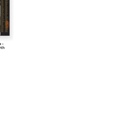
a –
rth