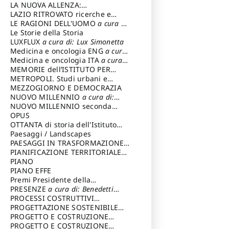
LA NUOVA ALLENZA:
ARCHITETTURA & AMBIENTE
LAZIO RITROVATO ricerche e
restauri
LE RAGIONI DELL'UOMO
a cura di:
Lombardi Satriani Luigi
Le Storie della Storia
LUXFLUX
a cura di: Lux Simonetta
Medicina e oncologia ENG
a cura
di: Lopez Massimo
Medicina e oncologia ITA
a cura
di: Lopez Massimo
MEMORIE dell’ISTITUTO PER
STORIA DEL RISORGIMENTO
METROPOLI. Studi urbani e
regionali
MEZZOGIORNO E DEMOCRAZIA
NUOVO MILLENNIO
a cura di:
Capaldo Pellegrino
NUOVO MILLENNIO seconda
serie
OPUS
a cura di: Mercadante
Francesco
OTTANTA di storia dell'Istituto
storia dell’Istituto
Paesaggi / Landscapes
a cura di:
Cavalieri Patrizia
PAESAGGI IN TRASFORMAZIONE
a
cura di: Corti Enrico A.
PIANIFICAZIONE TERRITORIALE
URBANISTICA ED AMBIENTALE
PIANO
a
cura di: Costa Enrico
PIANO EFFE
Premi Presidente della
Repubblica
PRESENZE
a cura di: Benedetti
Sandro
PROCESSI COSTRUTTIVI
DELL'ARCHITETTURA
PROGETTAZIONE SOSTENIBILE
a cura di:
Ippoliti Alessandro
PARTECIPATA
PROGETTO E COSTRUZIONE
DELL’ARCHITETTURA
PROGETTO E COSTRUZIONE