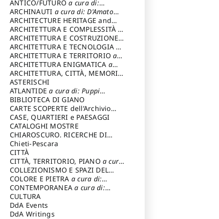
ANTICO/FUTURO
a cura di:
Varagnoli Claudio
ARCHINAUTI
a cura di: D'Amato
Claudio
ARCHITECTURE HERITAGE and
DESIGN
ARCHITETTURA E COMPLESSITÀ
a
cura di: Piva Antonio
ARCHITETTURA E COSTRUZIONE
a
cura di: Poretti Sergio
ARCHITETTURA E TECNOLOGIA
a
cura di: Carrara Gianfranco
ARCHITETTURA E TERRITORIO
a
cura di: Pietrogrande Enrico
ARCHITETTURA ENIGMATICA
a
cura di: Lenci Ruggero
ARCHITETTURA, CITTÀ, MEMORIA
a cura di: Valeriani Enrico
ASTERISCHI
ATLANTIDE
a cura di: Puppi
Lionello
BIBLIOTECA DI GIANO
CARTE SCOPERTE dell’Archivio
Storico Capitolino
CASE, QUARTIERI e PAESAGGI
CATALOGHI MOSTRE
CHIAROSCURO. RICERCHE DI
STORIA E STORIA DELL'ARTE
Chieti-Pescara
a
cura di: Di Carpegna Falconieri
CITTÀ
Tommaso
CITTÀ, TERRITORIO, PIANO
a cura
di: Imbesi Giuseppe
COLLEZIONISMO E SPAZI DEL
COLLEZIONISMO
COLORE E PIETRA
a cura di:
a cura di:
Magnani Lauro
Selvaggi Giuseppe
CONTEMPORANEA
a cura di:
Gubinelli Luna
CULTURA
DdA Events
DdA Writings