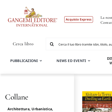
Salta
al
contenuto
La nost
Acquisto Express
Contat
Cerca
Cerca libro
per:
DI
PUBBLICAZIONI
NEWS ED EVENTI
Collane
Architettura, Urbanistica,