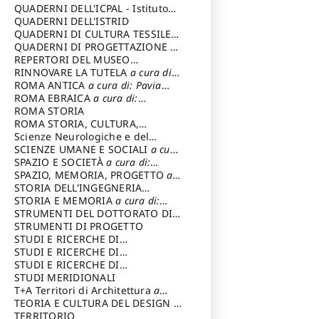
SOSTENIBILE
QUADERNI DELL'ICPAL - Istituto
centrale per il restauro e la
QUADERNI DELL'ISTRID
conservazione del patrimonio
QUADERNI DI CULTURA TESSILE
a
archivistico e librario
cura di: Crispolti Livia
QUADERNI DI PROGETTAZIONE
a
cura di: Giura Longo Tommaso
REPERTORI DEL MUSEO
CENTRALE DEL RISORGIMENTO
RINNOVARE LA TUTELA
a cura di:
a
cura di: Pizzo Marco
Cicalò Enrico
ROMA ANTICA
a cura di: Pavia
Carlo
ROMA EBRAICA
a cura di:
Procaccia Claudio
ROMA STORIA
ROMA STORIA, CULTURA,
IMMAGINE
Scienze Neurologiche e del
a cura di: Fagiolo
Marcello
Comportamento
SCIENZE UMANE E SOCIALI
a cura
di: Iannizzi Salvatore
SPAZIO E SOCIETÀ
a cura di:
Cassetti Roberto
SPAZIO, MEMORIA, PROGETTO
a
cura di: Rossi Massimo
STORIA DELL'INGEGNERIA
STRUTTURALE IN ITALIA
STORIA E MEMORIA
a cura di:
a cura di:
Poretti Sergio
Rossi Lauro
STRUMENTI DEL DOTTORATO DI
RICERCA IN RILIEVO E
STRUMENTI DI PROGETTO
RAPPRESENTAZIONE
STUDI E RICERCHE DI
DELL’ARCHITETTURA E
ARCHEOLOGIA IN SICILIA
STUDI E RICERCHE DI
a cura
DELL’AMBIENTE
di: Pelagatti Paola
ARCHITETTURA del Dipartimento
STUDI E RICERCHE DI
a cura di: Migliari
Riccardo
di Architettura Università degli
ARCHITETTURA del Dipartimento
STUDI MERIDIONALI
Studi G. d' Annunzio
di Architettura Università degli
T+A Territori di Architettura
a
Studi G. d' Annunzio, Chieti-
cura di: Ramazzotti Luigi
TEORIA E CULTURA DEL DESIGN
a
Pescara
cura di: Furlanis Giuseppe
TERRITORIO
a cura di: Fusero Paolo