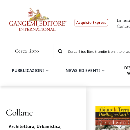
Salta
al
contenuto
La nost
Acquisto Express
Contat
Cerca
Cerca libro
per:
DI
PUBBLICAZIONI
NEWS ED EVENTI
Collane
Architettura, Urbanistica,