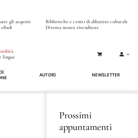
are gli acquisti
Biblioteche e centri di dibattito culturale
o eBook
Diventa nostro rivenditore
onibità
re lingue
DI
AUTORI
NEWSLETTER
ONE
Prossimi
appuntamenti