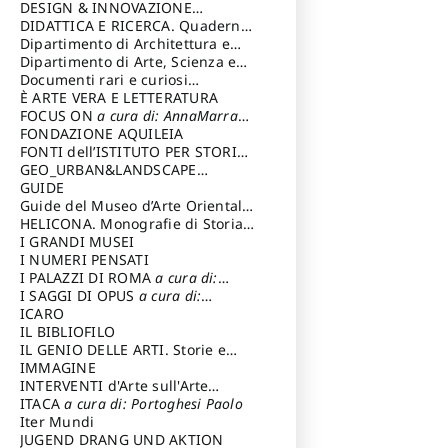
DESIGN & INNOVAZIONE
TECNOLOGICA
DIDATTICA E RICERCA. Quaderni
a cura di: Vallicelli
Andrea
della Scuola
Dipartimento di Architettura e
Analisi della Città Mediterranea
Dipartimento di Arte, Scienza e
Tecnica del Costuire
Documenti rari e curiosi
dall'Archivio Segreto
È ARTE VERA E LETTERATURA
FOCUS ON
a cura di: AnnaMarra
Contemporanea
FONDAZIONE AQUILEIA
FONTI dell’ISTITUTO PER STORIA
DEL RISORGIMENTO
GEO_URBAN&LANDSCAPE
PLANNING (GULP)
GUIDE
a cura di:
Trusiani Elio
Guide del Museo d’Arte Orientale
“Giuseppe Tucci”
HELICONA. Monografie di Storia
dell'Arte
I GRANDI MUSEI
a cura di: Gallo Marco
I NUMERI PENSATI
I PALAZZI DI ROMA
a cura di:
Ippoliti Alessandro
I SAGGI DI OPUS
a cura di:
Scalesse Tommaso
ICARO
IL BIBLIOFILO
IL GENIO DELLE ARTI. Storie e
interpretazione
IMMAGINE
INTERVENTI d'Arte sull'Arte
dedicata alla cultura della
ITACA
a cura di: Portoghesi Paolo
conservazione d’arte
Iter Mundi
a cura di:
Fondazione Paola Droghetti onlus
JUGEND DRANG UND AKTION