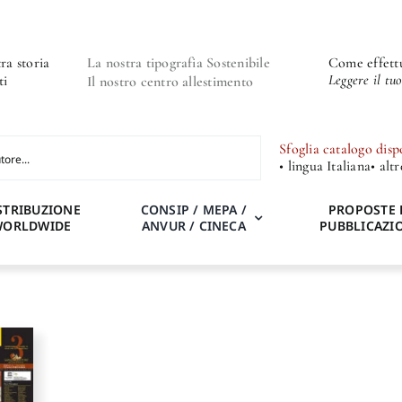
ra storia
La nostra tipografia Sostenibile
Come effettu
Leggere il tu
ti
Il nostro centro allestimento
Sfoglia catalogo disp
• lingua Italiana
• alt
STRIBUZIONE
CONSIP / MEPA /
PROPOSTE 
WORLDWIDE
ANVUR / CINECA
PUBBLICAZI