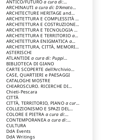
ANTICO/FUTURO
a cura di:
Varagnoli Claudio
ARCHINAUTI
a cura di: D'Amato
Claudio
ARCHITECTURE HERITAGE and
DESIGN
ARCHITETTURA E COMPLESSITÀ
a
cura di: Piva Antonio
ARCHITETTURA E COSTRUZIONE
a
cura di: Poretti Sergio
ARCHITETTURA E TECNOLOGIA
a
cura di: Carrara Gianfranco
ARCHITETTURA E TERRITORIO
a
cura di: Pietrogrande Enrico
ARCHITETTURA ENIGMATICA
a
cura di: Lenci Ruggero
ARCHITETTURA, CITTÀ, MEMORIA
a cura di: Valeriani Enrico
ASTERISCHI
ATLANTIDE
a cura di: Puppi
Lionello
BIBLIOTECA DI GIANO
CARTE SCOPERTE dell’Archivio
Storico Capitolino
CASE, QUARTIERI e PAESAGGI
CATALOGHI MOSTRE
CHIAROSCURO. RICERCHE DI
STORIA E STORIA DELL'ARTE
Chieti-Pescara
a
cura di: Di Carpegna Falconieri
CITTÀ
Tommaso
CITTÀ, TERRITORIO, PIANO
a cura
di: Imbesi Giuseppe
COLLEZIONISMO E SPAZI DEL
COLLEZIONISMO
COLORE E PIETRA
a cura di:
a cura di:
Magnani Lauro
Selvaggi Giuseppe
CONTEMPORANEA
a cura di:
Gubinelli Luna
CULTURA
DdA Events
DdA Writings