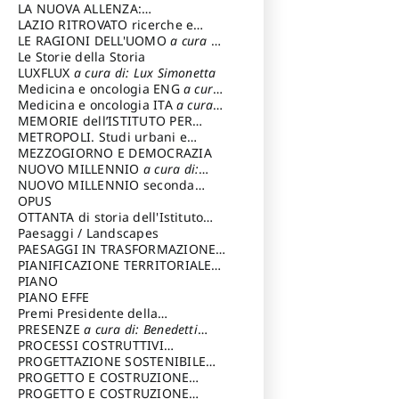
LA NUOVA ALLENZA:
ARCHITETTURA & AMBIENTE
LAZIO RITROVATO ricerche e
restauri
LE RAGIONI DELL'UOMO
a cura di:
Lombardi Satriani Luigi
Le Storie della Storia
LUXFLUX
a cura di: Lux Simonetta
Medicina e oncologia ENG
a cura
di: Lopez Massimo
Medicina e oncologia ITA
a cura
di: Lopez Massimo
MEMORIE dell’ISTITUTO PER
STORIA DEL RISORGIMENTO
METROPOLI. Studi urbani e
regionali
MEZZOGIORNO E DEMOCRAZIA
NUOVO MILLENNIO
a cura di:
Capaldo Pellegrino
NUOVO MILLENNIO seconda
serie
OPUS
a cura di: Mercadante
Francesco
OTTANTA di storia dell'Istituto
storia dell’Istituto
Paesaggi / Landscapes
a cura di:
Cavalieri Patrizia
PAESAGGI IN TRASFORMAZIONE
a
cura di: Corti Enrico A.
PIANIFICAZIONE TERRITORIALE
URBANISTICA ED AMBIENTALE
PIANO
a
cura di: Costa Enrico
PIANO EFFE
Premi Presidente della
Repubblica
PRESENZE
a cura di: Benedetti
Sandro
PROCESSI COSTRUTTIVI
DELL'ARCHITETTURA
PROGETTAZIONE SOSTENIBILE
a cura di:
Ippoliti Alessandro
PARTECIPATA
PROGETTO E COSTRUZIONE
DELL’ARCHITETTURA
PROGETTO E COSTRUZIONE