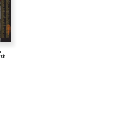
a –
rth