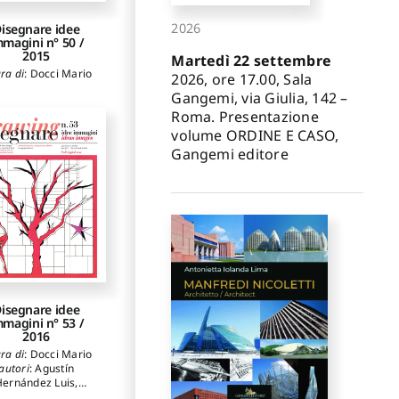
2026
isegnare idee
mmagini n° 50 /
2015
Martedì 22 settembre
ra di
:
Docci Mario
2026, ore 17.00, Sala
Gangemi, via Giulia, 142 –
Roma. Presentazione
volume ORDINE E CASO,
Gangemi editore
isegnare idee
mmagini n° 53 /
2016
ra di
:
Docci Mario
autori
:
Agustín
Hernández Luis
,
Altarelli Lucio
,