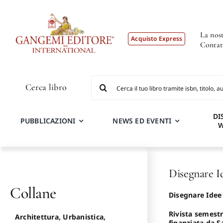
Salta
al
contenuto
La nost
Acquisto Express
Contat
Cerca
Cerca libro
per:
DI
PUBBLICAZIONI
NEWS ED EVENTI
Disegnare I
Collane
Disegnare Ide
Rivista semestr
Architettura, Urbanistica,
finanziata da 