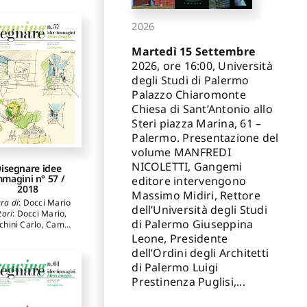
jelkovic Katarina
,
lonio Fabrizio Ivan
,
2026
chini Carlo
,
Bosch
Reig Ignacio
,
Martedì 15 Settembre
bodevilla-Artieda
nacio
,
Della Corte
2026, ore 16:00, Università
resa
,
Docci Mario
,
degli Studi di Palermo
hi Riccardo
,
Gaiani
Palazzo Chiaromonte
Marco
,
Grau
Chiesa di Sant’Antonio allo
ernandez Marta
,
rtínez Mindeguía
Steri piazza Marina, 61 –
rancisco
,
Saggio
Palermo. Presentazione del
tonino
,
Stancato
volume MANFREDI
briele
,
Vallespín
uniesa Aurelio
NICOLETTI, Gangemi
isegnare idee
mmagini n° 57 /
editore intervengono
2018
Massimo Midiri, Rettore
ra di
:
Docci Mario
dell’Università degli Studi
tori
:
Docci Mario
,
di Palermo Giuseppina
chini Carlo
,
Campo
za Alberto
,
Aletta
Leone, Presidente
nna
,
Carpenzano
dell’Ordini degli Architetti
zio
,
Chías Navarro
di Palermo Luigi
lar
,
Abad Tomás
,
olo Marco
,
Migliari
Prestinenza Puglisi,...
cardo
,
Lambertucci
ilippo
,
Parrinello