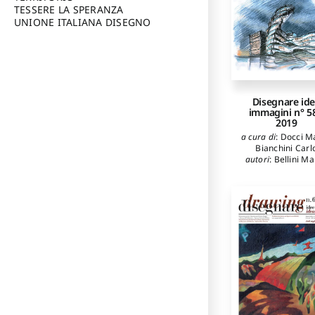
Martín-Pastor An
TESSERE LA SPERANZA
Pagliano Alessan
UNIONE ITALIANA DISEGNO
Parrinello Sand
Disegnare id
immagini n° 58
2019
a cura di
:
Docci M
Bianchini Carl
autori
:
Bellini Ma
Buratti Adele Ca
Clini Paolo
,
Domen
Giorgio
,
Chiavo
Emanuela
,
Roma
Antonella
,
Dame
Annalisa
,
Càndi
Cristina
,
Ballest
Bordes María Jo
Bosch Roig Luis
,
B
Reig Ignacio