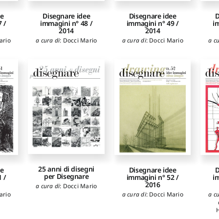
ee
Disegnare idee
Disegnare idee
D
 /
immagini n° 48 /
immagini n° 49 /
i
2014
2014
ario
a cura di
:
Docci Mario
a cura di
:
Docci Mario
a cu
25 anni di disegni
ee
Disegnare idee
D
per Disegnare
 /
immagini n° 52 /
i
2016
a cura di
:
Docci Mario
ario
a cura di
:
Docci Mario
a cu