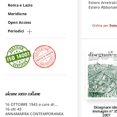
Estero Arretrati
Roma e Lazio
Estero Abbonam
Meridione
Open Access
Ordina per
Data
Periodici
alcune sotto collane
16 OTTOBRE 1943
a cura di:
Disegnare id
Pezzetti Marcello
16-ott-43
immagini n° 35
ANNAMARRA CONTEMPORANEA
2007