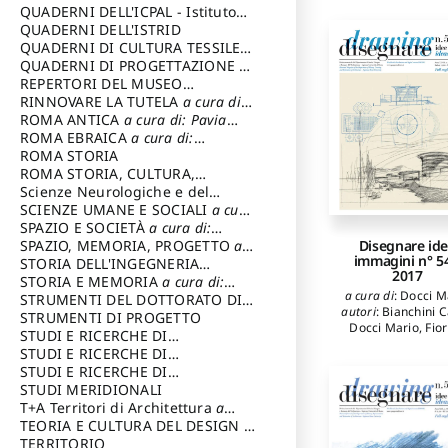
SOSTENIBILE
QUADERNI DELL'ICPAL - Istituto
centrale per il restauro e la
QUADERNI DELL'ISTRID
conservazione del patrimonio
QUADERNI DI CULTURA TESSILE
a
archivistico e librario
cura di: Crispolti Livia
QUADERNI DI PROGETTAZIONE
a
cura di: Giura Longo Tommaso
REPERTORI DEL MUSEO
CENTRALE DEL RISORGIMENTO
RINNOVARE LA TUTELA
a cura di:
a
cura di: Pizzo Marco
Cicalò Enrico
ROMA ANTICA
a cura di: Pavia
Carlo
ROMA EBRAICA
a cura di:
Procaccia Claudio
ROMA STORIA
ROMA STORIA, CULTURA,
IMMAGINE
Scienze Neurologiche e del
a cura di: Fagiolo
Marcello
Comportamento
SCIENZE UMANE E SOCIALI
a cura
di: Iannizzi Salvatore
SPAZIO E SOCIETÀ
a cura di:
Cassetti Roberto
SPAZIO, MEMORIA, PROGETTO
a
Disegnare id
immagini n° 54
cura di: Rossi Massimo
STORIA DELL'INGEGNERIA
2017
STRUTTURALE IN ITALIA
STORIA E MEMORIA
a cura di:
a cura di:
a cura di
:
Docci M
Poretti Sergio
Rossi Lauro
STRUMENTI DEL DOTTORATO DI
autori
:
Bianchini C
RICERCA IN RILIEVO E
STRUMENTI DI PROGETTO
Docci Mario
,
Fio
RAPPRESENTAZIONE
STUDI E RICERCHE DI
Donatella Rita
,
Fra
DELL’ARCHITETTURA E
ARCHEOLOGIA IN SICILIA
STUDI E RICERCHE DI
a cura
Franco
,
Gallozzi A
DELL’AMBIENTE
di: Pelagatti Paola
ARCHITETTURA del Dipartimento
STUDI E RICERCHE DI
a cura di: Migliari
Granado-Castr
Riccardo
di Architettura Università degli
ARCHITETTURA del Dipartimento
STUDI MERIDIONALI
Gabriel
,
Grijal
Studi G. d' Annunzio
di Architettura Università degli
T+A Territori di Architettura
a
Bengoetxea Albe
Kirilova Kirova Tat
Studi G. d' Annunzio, Chieti-
cura di: Ramazzotti Luigi
TEORIA E CULTURA DEL DESIGN
a
Mariotti Robert
Pescara
cura di: Furlanis Giuseppe
TERRITORIO
a cura di: Fusero Paolo