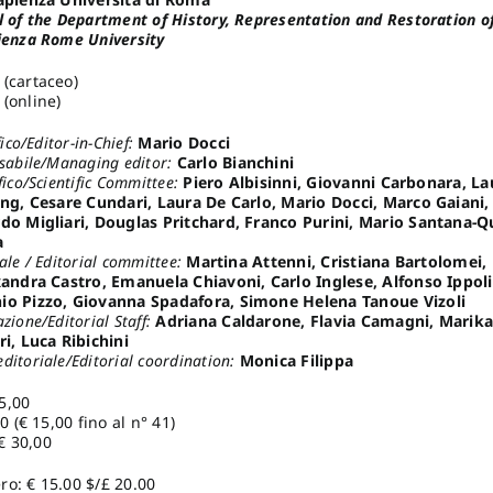
l of the Department of History, Representation and Restoration o
ienza Rome University
(cartaceo)
(online)
ico/Editor-in-Chief:
Mario Docci
sabile/Managing editor:
Carlo Bianchini
fico/Scientific Committee:
Piero Albisinni, Giovanni Carbonara, La
ing, Cesare Cundari, Laura De Carlo, Mario Docci, Marco Gaiani,
do Migliari, Douglas Pritchard, Franco Purini, Mario Santana-Qu
a
ale / Editorial committee:
Martina Attenni, Cristiana Bartolomei,
xandra Castro, Emanuela Chiavoni, Carlo Inglese, Alfonso Ippol
io Pizzo, Giovanna Spadafora, Simone Helena Tanoue Vizoli
zione/Editorial Staff:
Adriana Caldarone, Flavia Camagni, Marika 
ri, Luca Ribichini
itoriale/Editorial coordination:
Monica Filippa
5,00
0 (€ 15,00 fino al n° 41)
€ 30,00
o: € 15.00 $/£ 20.00