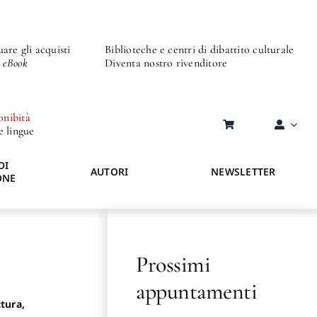
are gli acquisti
Biblioteche e centri di dibattito culturale
o eBook
Diventa nostro rivenditore
onibità
re lingue
DI
AUTORI
NEWSLETTER
ONE
Prossimi
appuntamenti
tura,