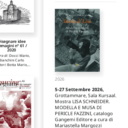
andro
,
De Marco
affaella
,
Bernal
ópez-Sanvicente
mparo
,
Camarero
Julián Ignacio
isegnare idee
mmagini n° 61 /
2020
ra di
:
Docci Mario
,
Bianchini Carlo
tori
:
Botta Mario
,
afuente Sánchez
tor Antonio
,
López
Bragado Daniel
,
2026
Belardi Paolo
,
nchetelli Valeria
,
5-27 Settembre 2026,
arcos Carlos L.
,
Grottammare, Sala Kursaal.
pallone Roberta
,
Mostra LISA SCHNEIDER.
azo Eduardo
,
Liva
riella
,
Clini Paolo
,
MODELLA E MUSA DI
uattrini Ramona
,
PERICLE FAZZINI, catalogo
ngeloni Renato
,
Gangemi Editore a cura di
D'Alessio Mirco
,
appucci Rosalba
,
Mariastella Margozzi