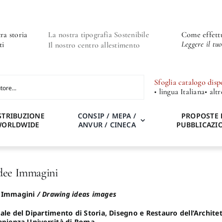
ra storia
La nostra tipografia Sostenibile
Come effettu
Leggere il tu
ti
Il nostro centro allestimento
Sfoglia catalogo disp
• lingua Italiana
• alt
STRIBUZIONE
CONSIP / MEPA /
PROPOSTE 
WORLDWIDE
ANVUR / CINECA
PUBBLICAZI
dee Immagini
e Immagini
/ Drawing ideas images
ale del Dipartimento di Storia, Disegno e Restauro dell’Architet
Sapienza Università di Roma