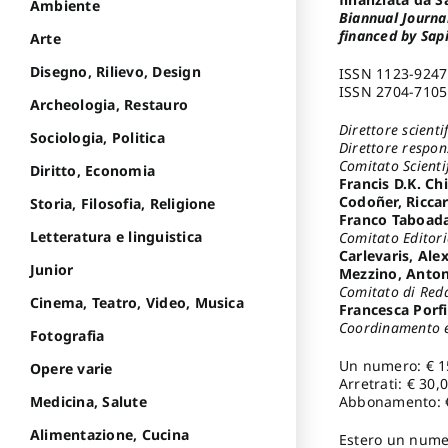
Ambiente
Biannual Journa
financed by Sap
Arte
Disegno, Rilievo, Design
ISSN 1123-9247 
ISSN 2704-7105 
Archeologia, Restauro
Direttore scientif
Sociologia, Politica
Direttore respon
Comitato Scienti
Diritto, Economia
Francis D.K. Ch
Codoñer, Riccar
Storia, Filosofia, Religione
Franco Taboad
Letteratura e linguistica
Comitato Editori
Carlevaris, Ale
Junior
Mezzino, Anton
Comitato di Reda
Cinema, Teatro, Video, Musica
Francesca Porfi
Coordinamento ed
Fotografia
Un numero: € 1
Opere varie
Arretrati: € 30,0
Abbonamento: 
Medicina, Salute
Alimentazione, Cucina
Estero un numer