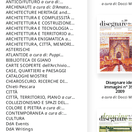
ANTICO/FUTURO
a cura di:
a cura di
:
Docci M
Varagnoli Claudio
ARCHINAUTI
a cura di: D'Amato
Claudio
ARCHITECTURE HERITAGE and
DESIGN
ARCHITETTURA E COMPLESSITÀ
a
cura di: Piva Antonio
ARCHITETTURA E COSTRUZIONE
a
cura di: Poretti Sergio
ARCHITETTURA E TECNOLOGIA
a
cura di: Carrara Gianfranco
ARCHITETTURA E TERRITORIO
a
cura di: Pietrogrande Enrico
ARCHITETTURA ENIGMATICA
a
cura di: Lenci Ruggero
ARCHITETTURA, CITTÀ, MEMORIA
a cura di: Valeriani Enrico
ASTERISCHI
ATLANTIDE
a cura di: Puppi
Lionello
BIBLIOTECA DI GIANO
CARTE SCOPERTE dell’Archivio
Storico Capitolino
CASE, QUARTIERI e PAESAGGI
CATALOGHI MOSTRE
CHIAROSCURO. RICERCHE DI
Disegnare id
STORIA E STORIA DELL'ARTE
Chieti-Pescara
a
immagini n° 39
2009
cura di: Di Carpegna Falconieri
CITTÀ
Tommaso
CITTÀ, TERRITORIO, PIANO
a cura
a cura di
:
Docci M
di: Imbesi Giuseppe
COLLEZIONISMO E SPAZI DEL
COLLEZIONISMO
COLORE E PIETRA
a cura di:
a cura di:
Magnani Lauro
Selvaggi Giuseppe
CONTEMPORANEA
a cura di:
Gubinelli Luna
CULTURA
DdA Events
DdA Writings