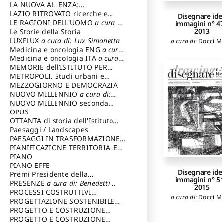
LA NUOVA ALLENZA:
ARCHITETTURA & AMBIENTE
LAZIO RITROVATO ricerche e
Disegnare id
restauri
LE RAGIONI DELL'UOMO
a cura di:
immagini n° 47
2013
Lombardi Satriani Luigi
Le Storie della Storia
LUXFLUX
a cura di: Lux Simonetta
a cura di
:
Docci M
Medicina e oncologia ENG
a cura
di: Lopez Massimo
Medicina e oncologia ITA
a cura
di: Lopez Massimo
MEMORIE dell’ISTITUTO PER
STORIA DEL RISORGIMENTO
METROPOLI. Studi urbani e
regionali
MEZZOGIORNO E DEMOCRAZIA
NUOVO MILLENNIO
a cura di:
Capaldo Pellegrino
NUOVO MILLENNIO seconda
serie
OPUS
a cura di: Mercadante
Francesco
OTTANTA di storia dell'Istituto
storia dell’Istituto
Paesaggi / Landscapes
a cura di:
Cavalieri Patrizia
PAESAGGI IN TRASFORMAZIONE
a
cura di: Corti Enrico A.
PIANIFICAZIONE TERRITORIALE
URBANISTICA ED AMBIENTALE
PIANO
a
cura di: Costa Enrico
PIANO EFFE
Disegnare id
Premi Presidente della
immagini n° 51
Repubblica
PRESENZE
a cura di: Benedetti
2015
Sandro
PROCESSI COSTRUTTIVI
a cura di
:
Docci M
DELL'ARCHITETTURA
PROGETTAZIONE SOSTENIBILE
a cura di:
Ippoliti Alessandro
PARTECIPATA
PROGETTO E COSTRUZIONE
DELL’ARCHITETTURA
PROGETTO E COSTRUZIONE