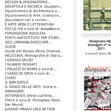
DESIGN & INNOVAZIONE
TECNOLOGICA
DIDATTICA E RICERCA. Quaderni
a cura di: Vallicelli
Andrea
della Scuola
Dipartimento di Architettura e
Analisi della Città Mediterranea
Dipartimento di Arte, Scienza e
Tecnica del Costuire
Documenti rari e curiosi
dall'Archivio Segreto
È ARTE VERA E LETTERATURA
FOCUS ON
a cura di: AnnaMarra
Contemporanea
FONDAZIONE AQUILEIA
FONTI dell’ISTITUTO PER STORIA
Disegnare id
DEL RISORGIMENTO
GEO_URBAN&LANDSCAPE
immagini n° 43
PLANNING (GULP)
GUIDE
a cura di:
2011
Trusiani Elio
Guide del Museo d’Arte Orientale
a cura di
:
Docci M
“Giuseppe Tucci”
HELICONA. Monografie di Storia
dell'Arte
I GRANDI MUSEI
a cura di: Gallo Marco
I NUMERI PENSATI
I PALAZZI DI ROMA
a cura di:
Ippoliti Alessandro
I SAGGI DI OPUS
a cura di:
Scalesse Tommaso
ICARO
IL BIBLIOFILO
IL GENIO DELLE ARTI. Storie e
interpretazione
IMMAGINE
INTERVENTI d'Arte sull'Arte
dedicata alla cultura della
ITACA
a cura di: Portoghesi Paolo
conservazione d’arte
Iter Mundi
a cura di:
Fondazione Paola Droghetti onlus
JUGEND DRANG UND AKTION