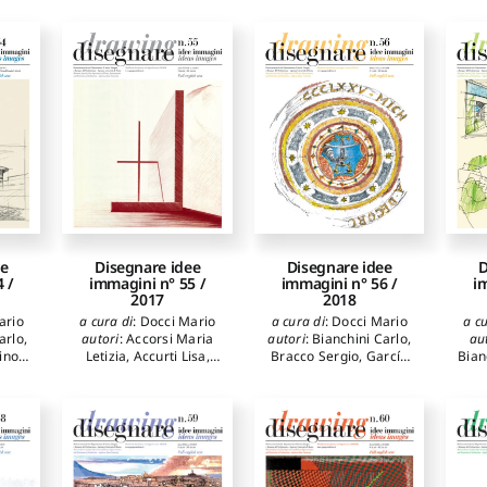
And
Apol
Bian
Ca
Ig
Te
Fosc
F
Ma
F
An
Ga
M
ee
Disegnare idee
Disegnare idee
D
 /
immagini n° 55 /
immagini n° 56 /
i
2017
2018
ario
a cura di
:
Docci Mario
a cura di
:
Docci Mario
a cu
arlo
,
autori
:
Accorsi Maria
autori
:
Bianchini Carlo
,
au
rino
Letizia
,
Accurti Lisa
,
Bracco Sergio
,
García
Bian
gnoli
Bianchini Carlo
,
García Luis Antonio
,
Bae
rturo
,
Cabezos Bernal Pedro
Sánchez Rivera José
A
o
Manuel
,
Carazo Lefort
Ignacio
,
Fernández
Ora
ba
Eduardo
,
Carnevali
Martín Juan José
,
San
Pi
rto
,
Laura
,
Docci Mario
,
José Alonso Jesús
Fas
iana
,
Galván Desvaux
Ignacio
,
Frommel
Ric
o
,
Noelia
,
Inglese Carlo
,
Sabine
,
Gaiani Marco
,
F