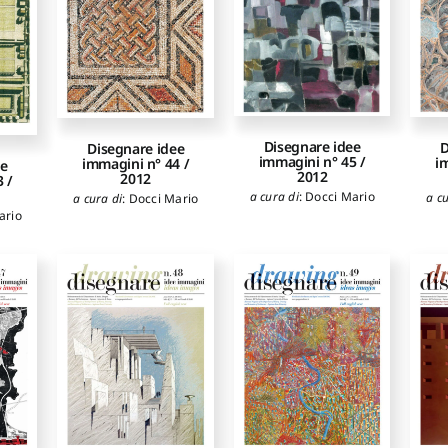
Disegnare idee
D
Disegnare idee
immagini n° 45 /
i
immagini n° 44 /
ee
2012
2012
 /
a cura di
:
Docci Mario
a cu
a cura di
:
Docci Mario
ario