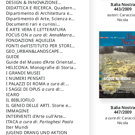
DESIGN & INNOVAZIONE
Italia Nostra
TECNOLOGICA
DIDATTICA E RICERCA. Quaderni
a cura di: Vallicelli
443/2009
Andrea
della Scuola
Dipartimento di Architettura e
autori
:
Caraccio
Analisi della Città Mediterranea
Dipartimento di Arte, Scienza e
Nicola
Tecnica del Costuire
Documenti rari e curiosi
dall'Archivio Segreto
È ARTE VERA E LETTERATURA
FOCUS ON
a cura di: AnnaMarra
Contemporanea
FONDAZIONE AQUILEIA
FONTI dell’ISTITUTO PER STORIA
DEL RISORGIMENTO
GEO_URBAN&LANDSCAPE
PLANNING (GULP)
GUIDE
a cura di:
Trusiani Elio
Guide del Museo d’Arte Orientale
“Giuseppe Tucci”
HELICONA. Monografie di Storia
dell'Arte
I GRANDI MUSEI
a cura di: Gallo Marco
I NUMERI PENSATI
I PALAZZI DI ROMA
a cura di:
Ippoliti Alessandro
I SAGGI DI OPUS
a cura di:
Scalesse Tommaso
ICARO
IL BIBLIOFILO
IL GENIO DELLE ARTI. Storie e
Italia Nostra
interpretazione
IMMAGINE
447/2009
INTERVENTI d'Arte sull'Arte
a cura di
:
Caracci
dedicata alla cultura della
ITACA
a cura di: Portoghesi Paolo
Nicola
conservazione d’arte
Iter Mundi
a cura di:
Fondazione Paola Droghetti onlus
JUGEND DRANG UND AKTION