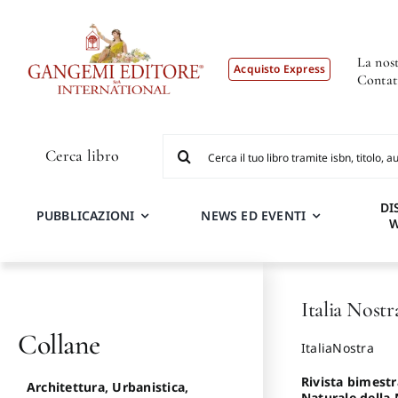
Salta
al
contenuto
La nost
Acquisto Express
Contat
Cerca
Cerca libro
per:
DI
PUBBLICAZIONI
NEWS ED EVENTI
Italia Nostr
Collane
ItaliaNostra
Rivista bimestra
Architettura, Urbanistica,
Naturale della