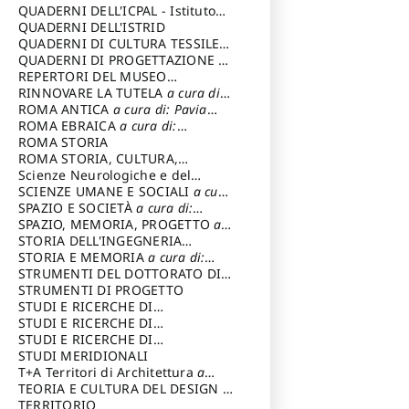
SOSTENIBILE
QUADERNI DELL'ICPAL - Istituto
centrale per il restauro e la
QUADERNI DELL'ISTRID
conservazione del patrimonio
QUADERNI DI CULTURA TESSILE
a
archivistico e librario
cura di: Crispolti Livia
QUADERNI DI PROGETTAZIONE
a
cura di: Giura Longo Tommaso
REPERTORI DEL MUSEO
CENTRALE DEL RISORGIMENTO
RINNOVARE LA TUTELA
a cura di:
a
cura di: Pizzo Marco
Cicalò Enrico
ROMA ANTICA
a cura di: Pavia
Carlo
ROMA EBRAICA
a cura di:
Procaccia Claudio
ROMA STORIA
ROMA STORIA, CULTURA,
IMMAGINE
Scienze Neurologiche e del
a cura di: Fagiolo
Marcello
Comportamento
SCIENZE UMANE E SOCIALI
a cura
di: Iannizzi Salvatore
SPAZIO E SOCIETÀ
a cura di:
Cassetti Roberto
SPAZIO, MEMORIA, PROGETTO
a
cura di: Rossi Massimo
STORIA DELL'INGEGNERIA
STRUTTURALE IN ITALIA
STORIA E MEMORIA
a cura di:
a cura di:
Poretti Sergio
Rossi Lauro
STRUMENTI DEL DOTTORATO DI
RICERCA IN RILIEVO E
STRUMENTI DI PROGETTO
RAPPRESENTAZIONE
STUDI E RICERCHE DI
DELL’ARCHITETTURA E
ARCHEOLOGIA IN SICILIA
STUDI E RICERCHE DI
a cura
DELL’AMBIENTE
di: Pelagatti Paola
ARCHITETTURA del Dipartimento
STUDI E RICERCHE DI
a cura di: Migliari
Riccardo
di Architettura Università degli
ARCHITETTURA del Dipartimento
STUDI MERIDIONALI
Studi G. d' Annunzio
di Architettura Università degli
T+A Territori di Architettura
a
Studi G. d' Annunzio, Chieti-
cura di: Ramazzotti Luigi
TEORIA E CULTURA DEL DESIGN
a
Pescara
cura di: Furlanis Giuseppe
TERRITORIO
a cura di: Fusero Paolo