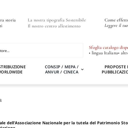
ra storia
La nostra tipografia Sostenibile
Come effettu
Leggere il tu
ti
Il nostro centro allestimento
Sfoglia catalogo disp
• lingua Italiana
• alt
STRIBUZIONE
CONSIP / MEPA /
PROPOSTE 
WORLDWIDE
ANVUR / CINECA
PUBBLICAZI
a
le dell’
Associazione Nazionale per la tutela del Patrimonio Stor
 Nazione