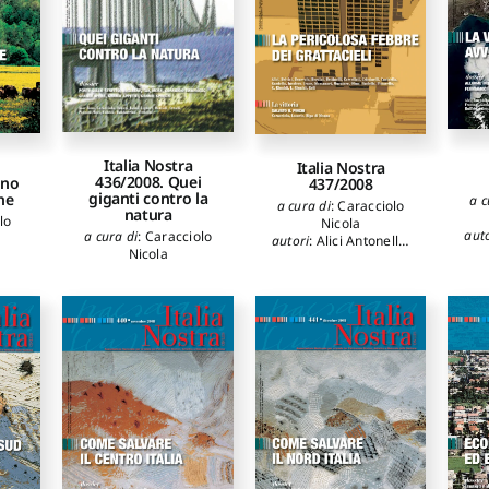
Italia Nostra
Italia Nostra
436/2008. Quei
rno
437/2008
giganti contro la
one
a c
a cura di
:
Caracciolo
natura
lo
Nicola
aut
a cura di
:
Caracciolo
autori
:
Alici Antonello
,
Nicola
Belvisi Mirella
,
Be
Benevolo Leonardo
,
Berd
Berdini Paolo
,
Bettinelli
Ro
Rossana
,
Cervellati
Pie
Pier Luigi
,
Cristinelli
Gi
Giuseppe
,
Cucinella
Mar
Mario
,
Gardella Jacopo
,
Insolera Italo
,
M
Montanari Guido
,
M
Muratore Giorgio
,
P
Paolella Adriano
,
P
Pittarello Liliana
,
Los
Losavio Giovanni
,
Ripa
di Meana Carlo