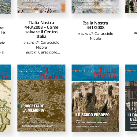
Italia Nostra
Italia Nostra
440/2008 – Come
441/2008
me
salvare il Centro
 le
a
a cura di
:
Caracciolo
Italia
Nicola
a cura di
:
Caracciolo
olo
Nicola
autori
:
Caracciolo
ello
,
Nicola
,
Emiliani
,
Vittorio
,
De Lucia Vezio
,
rdo
,
Cipriani Annalisa
,
inelli
Rutigliano Oreste
,
ati
Galletta Roberta
,
elli
Bocchini Valerio
,
lla
Tantucci Anna Paola
,
copo
,
Riggio Aldo
,
Corti
Fausto
,
Pelagatti
o
,
Giancarlo
,
Carlini
io
,
Daniele
,
Rinaldi
o
,
Gaetano
,
Barelli
a
,
Urbano
,
Signorini
Ripa
Mariarita
,
Dalle Mura
o
Antonio
,
Fortini
Roberto
,
Buffaut
Mungo Liliane
,