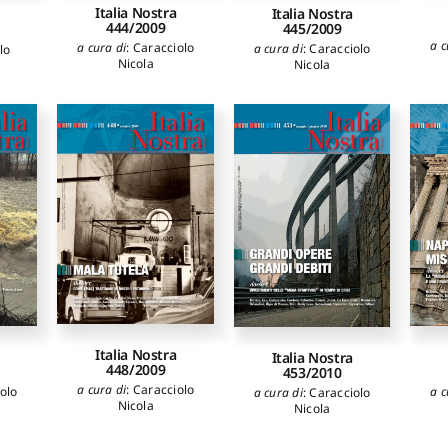
Margiacchi Roberta
,
Italia Nostra
Italia Nostra
444/2009
Petruccioli Claudio
,
445/2009
Berdini Paolo
,
Ripa di
a c
a cura di
:
Caracciolo
a cura di
:
Caracciolo
lo
Meana Carlo
,
Tozzi
Nicola
Nicola
Lucilla
,
Macchi
Giuseppe
,
Alici
Antonello
,
Casciato
Maristella
Italia Nostra
Italia Nostra
448/2009
453/2010
a cura di
:
Caracciolo
a c
olo
a cura di
:
Caracciolo
Nicola
Nicola