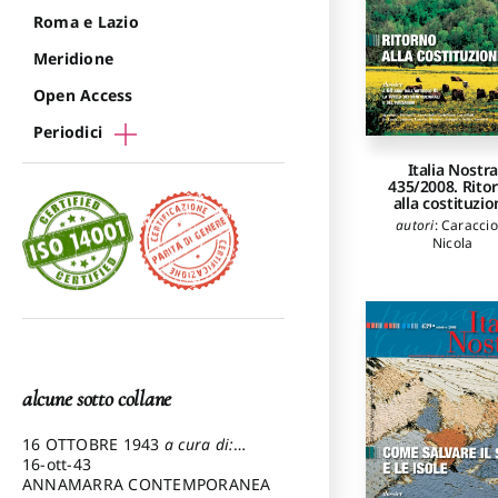
Roma e Lazio
Meridione
Open Access
Periodici
Italia Nostra
435/2008. Rito
alla costituzi
autori
:
Caraccio
Nicola
alcune sotto collane
16 OTTOBRE 1943
a cura di:
Pezzetti Marcello
16-ott-43
ANNAMARRA CONTEMPORANEA