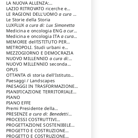
LA NUOVA ALLENZA:
ARCHITETTURA & AMBIENTE
LAZIO RITROVATO ricerche e
restauri
LE RAGIONI DELL'UOMO
a cura di:
Lombardi Satriani Luigi
Le Storie della Storia
LUXFLUX
a cura di: Lux Simonetta
Medicina e oncologia ENG
a cura
di: Lopez Massimo
Medicina e oncologia ITA
a cura
di: Lopez Massimo
MEMORIE dell’ISTITUTO PER
STORIA DEL RISORGIMENTO
METROPOLI. Studi urbani e
regionali
MEZZOGIORNO E DEMOCRAZIA
NUOVO MILLENNIO
a cura di:
Capaldo Pellegrino
NUOVO MILLENNIO seconda
serie
OPUS
a cura di: Mercadante
Francesco
OTTANTA di storia dell'Istituto
storia dell’Istituto
Paesaggi / Landscapes
a cura di:
Cavalieri Patrizia
PAESAGGI IN TRASFORMAZIONE
a
cura di: Corti Enrico A.
PIANIFICAZIONE TERRITORIALE
URBANISTICA ED AMBIENTALE
PIANO
a
cura di: Costa Enrico
PIANO EFFE
Premi Presidente della
Repubblica
PRESENZE
a cura di: Benedetti
Sandro
PROCESSI COSTRUTTIVI
DELL'ARCHITETTURA
PROGETTAZIONE SOSTENIBILE
a cura di:
Ippoliti Alessandro
PARTECIPATA
PROGETTO E COSTRUZIONE
DELL’ARCHITETTURA
PROGETTO E COSTRUZIONE