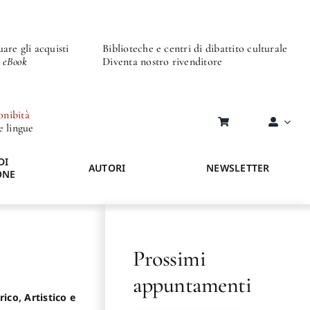
are gli acquisti
Biblioteche e centri di dibattito culturale
o eBook
Diventa nostro rivenditore
onibità
re lingue
DI
AUTORI
NEWSLETTER
ONE
Prossimi
appuntamenti
ico, Artistico e