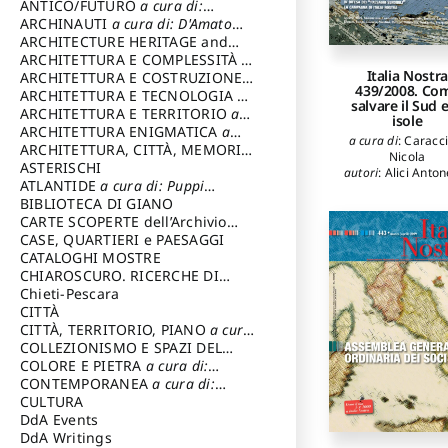
ANTICO/FUTURO
a cura di:
Varagnoli Claudio
ARCHINAUTI
a cura di: D'Amato
Claudio
ARCHITECTURE HERITAGE and
DESIGN
ARCHITETTURA E COMPLESSITÀ
a
Italia Nostra
cura di: Piva Antonio
ARCHITETTURA E COSTRUZIONE
a
439/2008. Co
cura di: Poretti Sergio
ARCHITETTURA E TECNOLOGIA
a
salvare il Sud e
cura di: Carrara Gianfranco
ARCHITETTURA E TERRITORIO
a
isole
cura di: Pietrogrande Enrico
ARCHITETTURA ENIGMATICA
a
a cura di
:
Caracci
cura di: Lenci Ruggero
ARCHITETTURA, CITTÀ, MEMORIA
Nicola
a cura di: Valeriani Enrico
ASTERISCHI
autori
:
Alici Anton
ATLANTIDE
a cura di: Puppi
Belvisi Mirella
Lionello
BIBLIOTECA DI GIANO
Benevolo Leona
CARTE SCOPERTE dell’Archivio
Berdini Paolo
,
Bett
Rossana
,
Cervell
Storico Capitolino
CASE, QUARTIERI e PAESAGGI
Pier Luigi
,
Cristin
CATALOGHI MOSTRE
Giuseppe
,
Cucine
CHIAROSCURO. RICERCHE DI
Mario
,
Gardella Ja
STORIA E STORIA DELL'ARTE
Chieti-Pescara
a
Insolera Italo
,
cura di: Di Carpegna Falconieri
CITTÀ
Montanari Guid
Tommaso
CITTÀ, TERRITORIO, PIANO
a cura
Muratore Giorg
di: Imbesi Giuseppe
COLLEZIONISMO E SPAZI DEL
Paolella Adrian
COLLEZIONISMO
COLORE E PIETRA
a cura di:
a cura di:
Pittarello Lilian
Losavio Giovanni
,
Magnani Lauro
Selvaggi Giuseppe
CONTEMPORANEA
a cura di:
di Meana Carl
Gubinelli Luna
CULTURA
DdA Events
DdA Writings