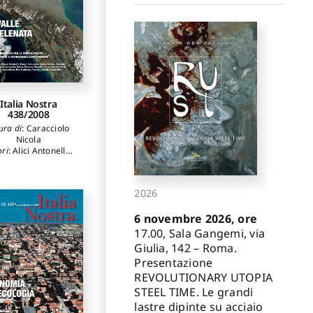
Italia Nostra
438/2008
ura di
:
Caracciolo
Nicola
ori
:
Alici Antonello
,
Belvisi Mirella
,
nevolo Leonardo
,
ini Paolo
,
Bettinelli
2026
ssana
,
Cervellati
r Luigi
,
Cristinelli
6 novembre 2026, ore
useppe
,
Cucinella
io
,
Gardella Jacopo
,
17.00, Sala Gangemi, via
Insolera Italo
,
Giulia, 142 – Roma.
ontanari Guido
,
Presentazione
uratore Giorgio
,
aolella Adriano
,
REVOLUTIONARY UTOPIA
ittarello Liliana
,
STEEL TIME. Le grandi
avio Giovanni
,
Ripa
lastre dipinte su acciaio
di Meana Carlo