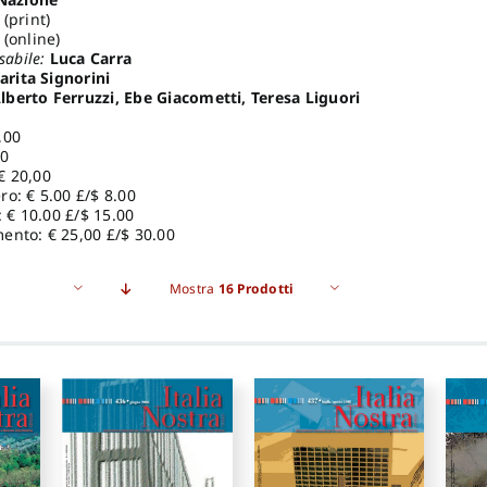
(print)
(online)
sabile:
Luca Carra
rita Signorini
lberto Ferruzzi, Ebe Giacometti, Teresa Liguori
,00
00
€ 20,00
o: € 5.00 £/$ 8.00
: € 10.00 £/$ 15.00
ento: € 25,00 £/$ 30.00
Mostra
16 Prodotti