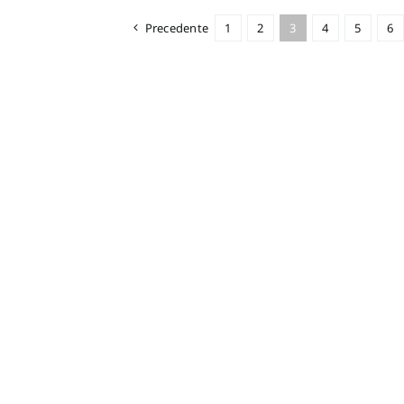
Precedente
1
2
3
4
5
6