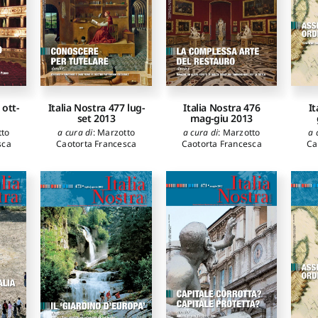
 ott-
Italia Nostra 477 lug-
Italia Nostra 476
It
set 2013
mag-giu 2013
tto
a cura di
:
Marzotto
a cura di
:
Marzotto
a 
sca
Caotorta Francesca
Caotorta Francesca
Ca