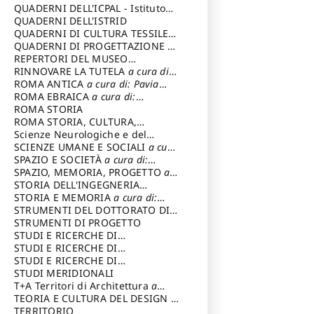
SOSTENIBILE
QUADERNI DELL'ICPAL - Istituto
centrale per il restauro e la
QUADERNI DELL'ISTRID
conservazione del patrimonio
QUADERNI DI CULTURA TESSILE
a
archivistico e librario
cura di: Crispolti Livia
QUADERNI DI PROGETTAZIONE
a
cura di: Giura Longo Tommaso
REPERTORI DEL MUSEO
CENTRALE DEL RISORGIMENTO
RINNOVARE LA TUTELA
a cura di:
a
cura di: Pizzo Marco
Cicalò Enrico
ROMA ANTICA
a cura di: Pavia
Carlo
ROMA EBRAICA
a cura di:
Procaccia Claudio
ROMA STORIA
ROMA STORIA, CULTURA,
IMMAGINE
Scienze Neurologiche e del
a cura di: Fagiolo
Marcello
Comportamento
SCIENZE UMANE E SOCIALI
a cura
di: Iannizzi Salvatore
SPAZIO E SOCIETÀ
a cura di:
Cassetti Roberto
SPAZIO, MEMORIA, PROGETTO
a
cura di: Rossi Massimo
STORIA DELL'INGEGNERIA
STRUTTURALE IN ITALIA
STORIA E MEMORIA
a cura di:
a cura di:
Poretti Sergio
Rossi Lauro
STRUMENTI DEL DOTTORATO DI
RICERCA IN RILIEVO E
STRUMENTI DI PROGETTO
RAPPRESENTAZIONE
STUDI E RICERCHE DI
DELL’ARCHITETTURA E
ARCHEOLOGIA IN SICILIA
STUDI E RICERCHE DI
a cura
DELL’AMBIENTE
di: Pelagatti Paola
ARCHITETTURA del Dipartimento
STUDI E RICERCHE DI
a cura di: Migliari
Riccardo
di Architettura Università degli
ARCHITETTURA del Dipartimento
STUDI MERIDIONALI
Studi G. d' Annunzio
di Architettura Università degli
T+A Territori di Architettura
a
Studi G. d' Annunzio, Chieti-
cura di: Ramazzotti Luigi
TEORIA E CULTURA DEL DESIGN
a
Pescara
cura di: Furlanis Giuseppe
TERRITORIO
a cura di: Fusero Paolo