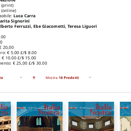
(print)
(online)
sabile:
Luca Carra
rita Signorini
lberto Ferruzzi, Ebe Giacometti, Teresa Liguori
,00
00
€ 20,00
o: € 5.00 £/$ 8.00
: € 10.00 £/$ 15.00
ento: € 25,00 £/$ 30.00
zo
Mostra
16 Prodotti