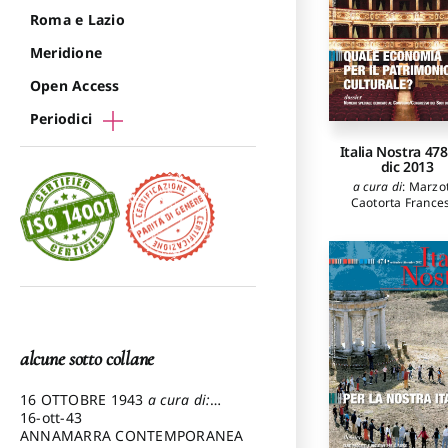
Roma e Lazio
Meridione
Open Access
Periodici
Italia Nostra 478
dic 2013
a cura di
:
Marzo
Caotorta France
alcune sotto collane
16 OTTOBRE 1943
a cura di:
Pezzetti Marcello
16-ott-43
ANNAMARRA CONTEMPORANEA