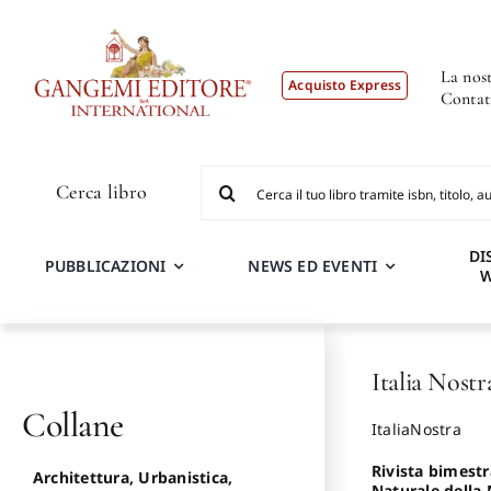
Salta
al
contenuto
La nost
Acquisto Express
Contat
Cerca
Cerca libro
per:
DI
PUBBLICAZIONI
NEWS ED EVENTI
Italia Nostr
Collane
ItaliaNostra
Rivista bimestra
Architettura, Urbanistica,
Naturale della