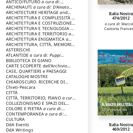
ANTICO/FUTURO
a cura di:
Varagnoli Claudio
ARCHINAUTI
a cura di: D'Amato
Claudio
ARCHITECTURE HERITAGE and
Italia Nostra
DESIGN
ARCHITETTURA E COMPLESSITÀ
a
474/2012
cura di: Piva Antonio
ARCHITETTURA E COSTRUZIONE
a
a cura di
:
Marzo
cura di: Poretti Sergio
ARCHITETTURA E TECNOLOGIA
a
Caotorta France
cura di: Carrara Gianfranco
ARCHITETTURA E TERRITORIO
a
cura di: Pietrogrande Enrico
ARCHITETTURA ENIGMATICA
a
cura di: Lenci Ruggero
ARCHITETTURA, CITTÀ, MEMORIA
a cura di: Valeriani Enrico
ASTERISCHI
ATLANTIDE
a cura di: Puppi
Lionello
BIBLIOTECA DI GIANO
CARTE SCOPERTE dell’Archivio
Storico Capitolino
CASE, QUARTIERI e PAESAGGI
CATALOGHI MOSTRE
CHIAROSCURO. RICERCHE DI
STORIA E STORIA DELL'ARTE
Chieti-Pescara
a
cura di: Di Carpegna Falconieri
CITTÀ
Tommaso
CITTÀ, TERRITORIO, PIANO
a cura
di: Imbesi Giuseppe
COLLEZIONISMO E SPAZI DEL
COLLEZIONISMO
COLORE E PIETRA
a cura di:
a cura di:
Magnani Lauro
Selvaggi Giuseppe
CONTEMPORANEA
a cura di:
Gubinelli Luna
CULTURA
Italia Nostra
DdA Events
469/2012
DdA Writings