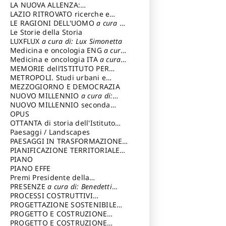
LA NUOVA ALLENZA:
ARCHITETTURA & AMBIENTE
LAZIO RITROVATO ricerche e
restauri
LE RAGIONI DELL'UOMO
a cura di:
Lombardi Satriani Luigi
Le Storie della Storia
LUXFLUX
a cura di: Lux Simonetta
Medicina e oncologia ENG
a cura
di: Lopez Massimo
Medicina e oncologia ITA
a cura
di: Lopez Massimo
MEMORIE dell’ISTITUTO PER
STORIA DEL RISORGIMENTO
METROPOLI. Studi urbani e
regionali
MEZZOGIORNO E DEMOCRAZIA
NUOVO MILLENNIO
a cura di:
Capaldo Pellegrino
NUOVO MILLENNIO seconda
serie
OPUS
a cura di: Mercadante
Francesco
OTTANTA di storia dell'Istituto
storia dell’Istituto
Paesaggi / Landscapes
a cura di:
Cavalieri Patrizia
PAESAGGI IN TRASFORMAZIONE
a
cura di: Corti Enrico A.
PIANIFICAZIONE TERRITORIALE
URBANISTICA ED AMBIENTALE
PIANO
a
cura di: Costa Enrico
PIANO EFFE
Premi Presidente della
Repubblica
PRESENZE
a cura di: Benedetti
Sandro
PROCESSI COSTRUTTIVI
DELL'ARCHITETTURA
PROGETTAZIONE SOSTENIBILE
a cura di:
Ippoliti Alessandro
PARTECIPATA
PROGETTO E COSTRUZIONE
DELL’ARCHITETTURA
PROGETTO E COSTRUZIONE