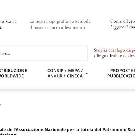
ra storia
La nostra tipografia Sostenibile
Come effettu
Leggere il tu
ti
Il nostro centro allestimento
Sfoglia catalogo disp
• lingua Italiana
• alt
STRIBUZIONE
CONSIP / MEPA /
PROPOSTE 
WORLDWIDE
ANVUR / CINECA
PUBBLICAZI
a
le dell’
Associazione Nazionale per la tutela del Patrimonio Stor
 Nazione