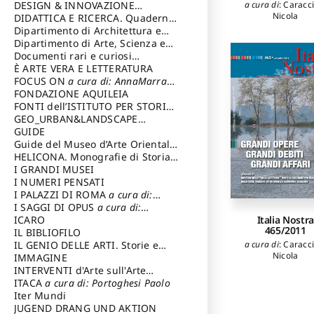
a cura di
:
Caracci
DESIGN & INNOVAZIONE
Nicola
TECNOLOGICA
DIDATTICA E RICERCA. Quaderni
a cura di: Vallicelli
Andrea
della Scuola
Dipartimento di Architettura e
Analisi della Città Mediterranea
Dipartimento di Arte, Scienza e
Tecnica del Costuire
Documenti rari e curiosi
dall'Archivio Segreto
È ARTE VERA E LETTERATURA
FOCUS ON
a cura di: AnnaMarra
Contemporanea
FONDAZIONE AQUILEIA
FONTI dell’ISTITUTO PER STORIA
DEL RISORGIMENTO
GEO_URBAN&LANDSCAPE
PLANNING (GULP)
GUIDE
a cura di:
Trusiani Elio
Guide del Museo d’Arte Orientale
“Giuseppe Tucci”
HELICONA. Monografie di Storia
dell'Arte
I GRANDI MUSEI
a cura di: Gallo Marco
I NUMERI PENSATI
I PALAZZI DI ROMA
a cura di:
Ippoliti Alessandro
I SAGGI DI OPUS
a cura di:
Italia Nostra
Scalesse Tommaso
ICARO
465/2011
IL BIBLIOFILO
a cura di
:
Caracci
IL GENIO DELLE ARTI. Storie e
Nicola
interpretazione
IMMAGINE
INTERVENTI d'Arte sull'Arte
dedicata alla cultura della
ITACA
a cura di: Portoghesi Paolo
conservazione d’arte
Iter Mundi
a cura di:
Fondazione Paola Droghetti onlus
JUGEND DRANG UND AKTION