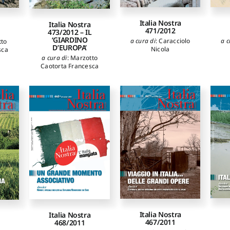
Italia Nostra
Italia Nostra
471/2012
473/2012 – IL
‘GIARDINO
a cura di
:
Caracciolo
a c
tto
D’EUROPA’
Nicola
sca
a cura di
:
Marzotto
Caotorta Francesca
Italia Nostra
Italia Nostra
467/2011
468/2011