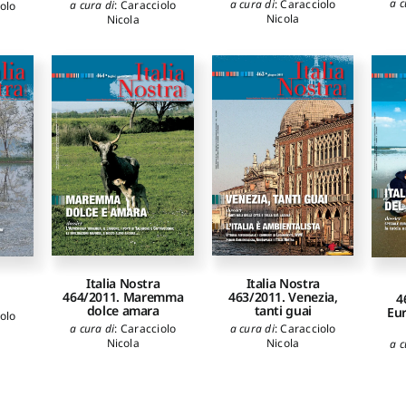
a c
a cura di
:
Caracciolo
a cura di
:
Caracciolo
olo
Nicola
Nicola
Italia Nostra
Italia Nostra
464/2011. Maremma
463/2011. Venezia,
4
dolce amara
tanti guai
Eur
olo
a cura di
:
Caracciolo
a cura di
:
Caracciolo
Nicola
Nicola
a c