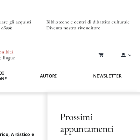
are gli acquisti
Biblioteche e centri di dibattito culturale
o eBook
Diventa nostro rivenditore
onibità
re lingue
DI
AUTORI
NEWSLETTER
ONE
Prossimi
appuntamenti
ico, Artistico e