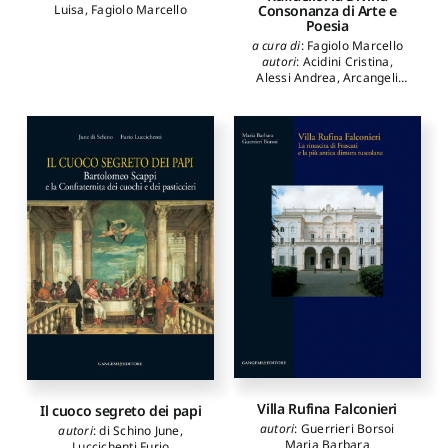
Consonanza di Arte e
Luisa
,
Fagiolo Marcello
Poesia
a cura di
:
Fagiolo Marcello
autori
:
Acidini Cristina
,
Alessi Andrea
,
Arcangeli
Massimo
,
Battaglia Ricci
Lucia
,
Benocci Carla
,
Bussagli Marco
,
Camerota
Filippo
,
Carpiceci Marco
,
Cieri Via Claudia
,
Colonnese
Fabio
,
Colusso Flavio
,
Curnis
Michele
,
De Pasquale
Andrea
,
Facchin Laura
,
Fagiolo Marcello
,
Ferrario
Massimiliano
,
Ferroni Giulio
,
Forcellino Antonio
,
Gagliardi
Isabella
,
Grimaldi Marco
,
Listanti Claudio
,
Maddalo
Silvia
,
Marani Pietro Cesare
,
Mineo Nicolò
,
Monciatti
Alessio
,
Papa Rodolfo
,
Pasquini Laura
,
Pizzimento
Paolo
,
Rak Michele
,
Spiriti
Andrea
,
Tomassoni Italo
,
Vecce Carlo
Villa Rufina Falconieri
Il cuoco segreto dei papi
autori
:
Guerrieri Borsoi
autori
:
di Schino June
,
Maria Barbara
Luccichenti Furio