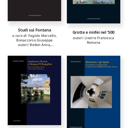
Studi sui Fontana
Grotte e ninfei nel ‘500
a cura di
:
Fagiolo Marcello
,
autori
:
Liserre Francesca
Bonaccorso Giuseppe
Romana
autori
:
Bedon Anna
,
Bevilacqua Mario
,
Boberski
Wojciech
,
Bonaccorso
Giuseppe
,
De Cavi Sabina
,
De Tommaso Giuliana
,
Eisler
William
,
Fagiolo Marcello
,
Finocchi Ghersi Lorenzo
,
Fratarcangeli Margherita
,
Hager Hellmut
,
Ippoliti
Alessandro
,
Karpowicz
Marius
,
Lucci Michela
,
Mangiasciutto Silvia
,
Manfredi Tommaso
,
Marconi Nicoletta
,
Palmisano Lucia
,
Pasculli
Ferrara Mimma
,
Pierguidi
Stefano
,
Ruggero Cristina
,
Skrabski Józef
,
Spicola Mila
,
Spiriti Andrea
,
Strunck