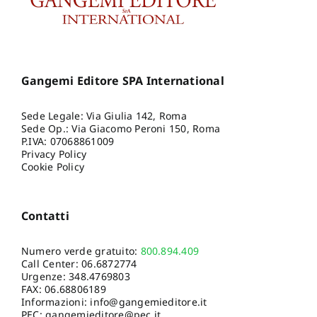
Gangemi Editore SPA International
Sede Legale: Via Giulia 142, Roma
Sede Op.: Via Giacomo Peroni 150, Roma
P.IVA: 07068861009
Privacy Policy
Cookie Policy
Contatti
Numero verde gratuito:
800.894.409
Call Center:
06.6872774
Urgenze:
348.4769803
FAX: 06.68806189
Informazioni:
info@gangemieditore.it
PEC: gangemieditore@pec.it