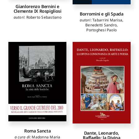
Christina
,
Sturm Saverio
,
Gianlorenzo Bernini e
Tabarrini Marisa
,
Ticconi
Clemente IX Rospigliosi
Borromini e gli Spada
Dimitri
,
Verde Paola Carla
,
autori
:
Roberto Sebastiano
Viscogliosi Alessandro
,
Zani
autori
:
Tabarrini Marisa
,
Simona
Benedetti Sandro
,
Portoghesi Paolo
Roma Sancta
Dante, Leonardo,
a cura di
:
Madonna Maria
Raffaello: la Divina