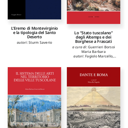
L’Eremo di Montevirginio
e la tipologia del Santo
Lo “Stato tuscolano”
Deserto
degli Altemps e dei
Borghese a Frascati
autori
:
Sturm Saverio
a cura di
:
Guerrieri Borsoi
Maria Barbara
autori
:
Fagiolo Marcello
,
Bilancia Fernando
,
Cogotti
Marina
,
Marcucci Laura
,
Sartor Alessandro