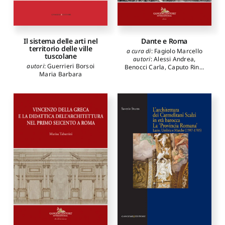
Dante e Roma
Il sistema delle arti nel
territorio delle ville
a cura di
:
Fagiolo Marcello
tuscolane
autori
:
Alessi Andrea
,
autori
:
Guerrieri Borsoi
Benocci Carla
,
Caputo Rino
,
Maria Barbara
Cardini Franco
,
Centanni
Monica
,
Fagiolo Marcello
,
Ferroni Giulio
,
Fiumi
Sermattei Ilaria
,
Gibellini
Pietro
,
Longo Nicola
,
Panetta Vito Rocco
,
Procida
Elisabetta
,
Quaglioni Diego
,
Ribichini Luca
,
Romano
Serena
,
Teodonio Marcello