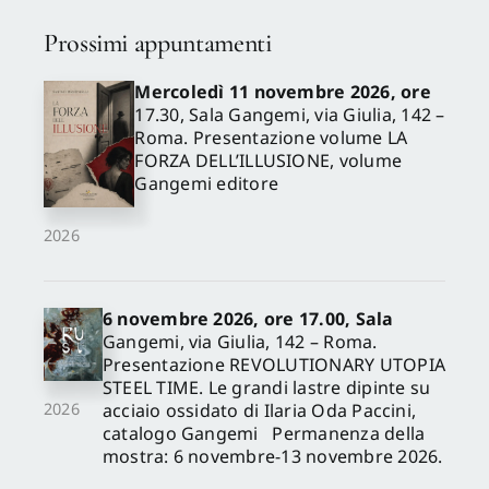
Silvia
,
Marani Pietro Cesare
,
Mineo Nicolò
,
Monciatti
Prossimi appuntamenti
Alessio
,
Papa Rodolfo
,
Pasquini Laura
,
Pizzimento
Paolo
,
Rak Michele
,
Spiriti
Mercoledì 11 novembre 2026, ore
Andrea
,
Tomassoni Italo
,
17.30, Sala Gangemi, via Giulia, 142 –
Vecce Carlo
Roma. Presentazione volume LA
FORZA DELL’ILLUSIONE, volume
Gangemi editore
2026
6 novembre 2026, ore 17.00, Sala
Gangemi, via Giulia, 142 – Roma.
Presentazione REVOLUTIONARY UTOPIA
STEEL TIME. Le grandi lastre dipinte su
acciaio ossidato di Ilaria Oda Paccini,
2026
catalogo Gangemi Permanenza della
mostra: 6 novembre-13 novembre 2026.