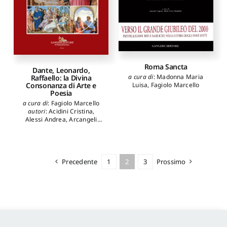
Roma Sancta
Dante, Leonardo,
a cura di
:
Madonna Maria
Raffaello: la Divina
Consonanza di Arte e
Luisa
,
Fagiolo Marcello
Poesia
a cura di
:
Fagiolo Marcello
autori
:
Acidini Cristina
,
Alessi Andrea
,
Arcangeli
Massimo
,
Battaglia Ricci
Lucia
,
Benocci Carla
,
Bussagli Marco
,
Camerota
Filippo
,
Carpiceci Marco
,
Cieri Via Claudia
,
Colonnese
Precedente
1
2
3
Prossimo
Fabio
,
Colusso Flavio
,
Curnis
Michele
,
De Pasquale
Andrea
,
Facchin Laura
,
Fagiolo Marcello
,
Ferrario
Massimiliano
,
Ferroni Giulio
,
Forcellino Antonio
,
Gagliardi
Isabella
,
Grimaldi Marco
,
Listanti Claudio
,
Maddalo