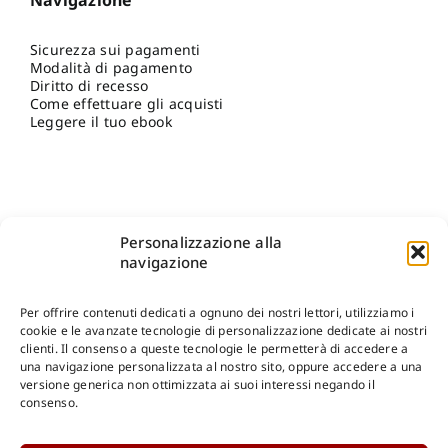
Sicurezza sui pagamenti
Modalità di pagamento
Diritto di recesso
Come effettuare gli acquisti
Leggere il tuo ebook
Personalizzazione alla
navigazione
Per offrire contenuti dedicati a ognuno dei nostri lettori, utilizziamo i
cookie e le avanzate tecnologie di personalizzazione dedicate ai nostri
clienti. Il consenso a queste tecnologie le permetterà di accedere a
una navigazione personalizzata al nostro sito, oppure accedere a una
Shop Gangemi Editore
-
Pagamenti Sicuri e anche Rateali
.
versione generica non ottimizzata ai suoi interessi negando il
consenso.