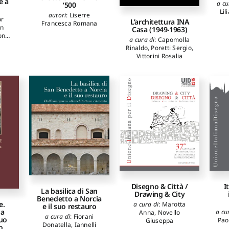
e a
a cu
‘500
Lil
autori
:
Liserre
or
L’architettura INA
Francesca Romana
n
Casa (1949-1963)
on
a cura di
:
Capomolla
amon
,
Rinaldo
,
Poretti Sergio
,
 M.
,
Vittorini Rosalia
oggi
lli
lo
,
Disegno & Città /
I
La basilica di San
Drawing & City
Benedetto a Norcia
e.
a cura di
:
Marotta
e il suo restauro
 a
a cu
Anna
,
Novello
a cura di
:
Fiorani
suo
Pao
Giuseppa
Donatella
,
Iannelli
o