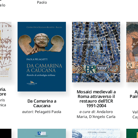
Paolo
elo
ria.
Mosaici medievali a
A
ore
Roma attraverso il
Pain
ris
restauro dell’ICR
Da Camarina a
nica
1991-2004
Caucana
a cura di
:
Andaloro
autori
:
Pelagatti Paola
Val
Maria
,
D'Angelo Carla
Ca