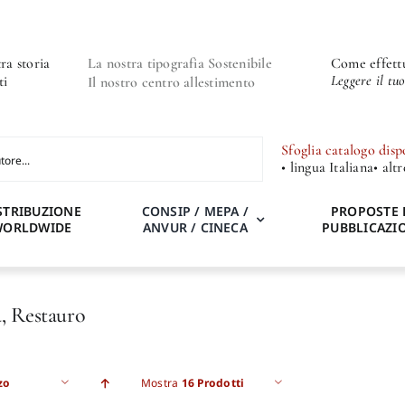
ra storia
La nostra tipografia Sostenibile
Come effettu
Leggere il tu
ti
Il nostro centro allestimento
Sfoglia catalogo disp
• lingua Italiana
• alt
STRIBUZIONE
CONSIP / MEPA /
PROPOSTE 
WORLDWIDE
ANVUR / CINECA
PUBBLICAZI
, Restauro
zo
Mostra
16 Prodotti