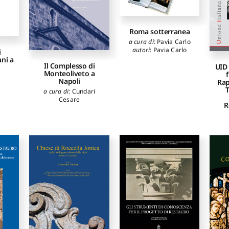
Roma sotterranea
a cura di
:
Pavia Carlo
autori
:
Pavia Carlo
i
ani a
Il Complesso di
UID 
Monteoliveto a
Napoli
Rap
T
a cura di
:
Cundari
Cesare
R