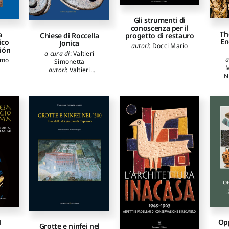
Gli strumenti di
conoscenza per il
Th
a
progetto di restauro
Chiese di Roccella
En
ico
Jonica
autori
:
Docci Mario
ción
a cura di
:
Valtieri
a
lmo
Simonetta
autori
:
Valtieri
N
Simonetta
,
Manfredi
And
Tommaso
,
Ursino
Ric
Marta
,
Cuteri
Cha
Francesco A.
,
Mussari
An
Bruno
,
Scamardì
S
Giuseppina
,
Uccellini
Eleonora
,
De Marco
Giuseppina
,
Sergi
Oreste
,
Oteri
Annunziata Maria
,
Scuderi Carlo
,
Zanghì
Giovanni
Op
l
Grotte e ninfei nel