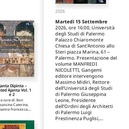
2026
Martedì 15 Settembre
2026, ore 16:00, Università
degli Studi di Palermo
Palazzo Chiaromonte
Chiesa di Sant’Antonio allo
Steri piazza Marina, 61 –
Palermo. Presentazione del
volume MANFREDI
NICOLETTI, Gangemi
editore intervengono
Massimo Midiri, Rettore
janta Dipinta –
dell’Università degli Studi
ted Ajanta Vol. 1
di Palermo Giuseppina
e 2
Leone, Presidente
a cura di
:
Bon
sassina Caterina
,
dell’Ordini degli Architetti
panna Francesca
,
di Palermo Luigi
Ioele Marcella
Prestinenza Puglisi,...