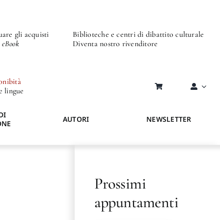
are gli acquisti
Biblioteche e centri di dibattito culturale
o eBook
Diventa nostro rivenditore
onibità
re lingue
DI
AUTORI
NEWSLETTER
ONE
Prossimi
appuntamenti