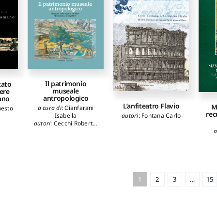
Il patrimonio
tato
museale
iere
antropologico
ano
L’anfiteatro Flavio
M
a cura di
:
Cianfarani
nesto
rec
Isabella
autori
:
Fontana Carlo
autori
:
Cecchi Roberto
,
a
Cottini Petrucci Valeria
,
Grimaldi Piercarlo
,
De
Palma Maria Camilla
,
Forni Gaetano
,
Griessmair Hans
,
Pan
Alexandra
,
Kezich
Giovanni
,
Perco
1
2
3
…
15
Daniela
,
Gri Gian
Paolo
,
Turci Mario
,
Becucci Sandra
,
Papa
Cristina
,
Baratelli Anna
Maria
,
Varrone