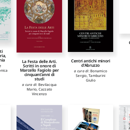
ti
ia,
nia
Centri antichi minori
La Festa delle Arti.
d’Abruzzo
Scritti in onore di
e
Marcello Fagiolo per
onica
a cura di
:
Bonamico
cinquant’anni di
Sergio
,
Tamburini
studi
Giulio
a cura di
:
Bevilacqua
Mario
,
Cazzato
Vincenzo