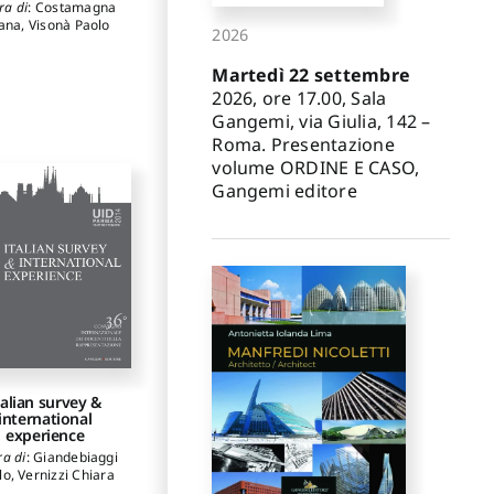
ra di
:
Costamagna
iana
,
Visonà Paolo
2026
Martedì 22 settembre
2026, ore 17.00, Sala
Gangemi, via Giulia, 142 –
Roma. Presentazione
volume ORDINE E CASO,
Gangemi editore
talian survey &
international
experience
ra di
:
Giandebiaggi
lo
,
Vernizzi Chiara