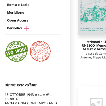
Roma e Lazio
Meridione
Open Access
Periodici
Patrimoni e Si
UNESCO. Memor
Misura e Armo
a cura di
:
Cont
Antonio
,
Filippa M
alcune sotto collane
16 OTTOBRE 1943
a cura di:
Pezzetti Marcello
16-ott-43
ANNAMARRA CONTEMPORANEA