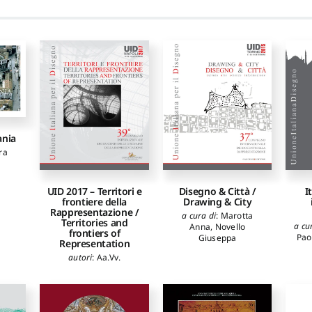
ania
ra
UID 2017 – Territori e
Disegno & Città /
I
frontiere della
Drawing & City
Rappresentazione /
a cura di
:
Marotta
Territories and
a cu
Anna
,
Novello
frontiers of
Pao
Giuseppa
Representation
autori
:
Aa.Vv.