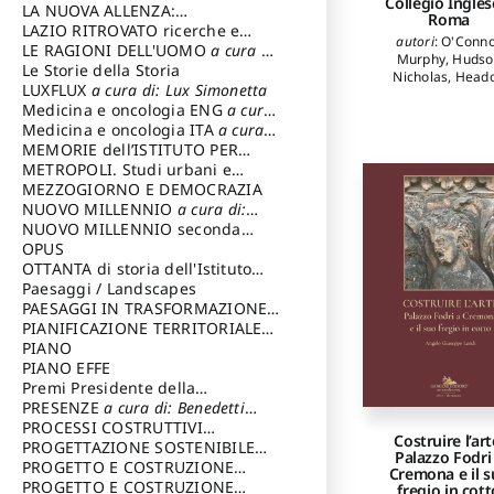
Collegio Ingles
LA NUOVA ALLENZA:
Roma
ARCHITETTURA & AMBIENTE
LAZIO RITROVATO ricerche e
autori
:
O'Conn
restauri
LE RAGIONI DELL'UOMO
a cura di:
Murphy
,
Hudso
Lombardi Satriani Luigi
Le Storie della Storia
Nicholas
,
Head
LUXFLUX
a cura di: Lux Simonetta
Andrew
,
Duffy E
Medicina e oncologia ENG
a cura
Richardson Carol
di: Lopez Massimo
Medicina e oncologia ITA
a cura
Champ Judith
,
Br
Angelo
,
Marascia
di: Lopez Massimo
MEMORIE dell’ISTITUTO PER
Sara
,
Violini Pao
STORIA DEL RISORGIMENTO
METROPOLI. Studi urbani e
Riotta Claudio
regionali
MEZZOGIORNO E DEMOCRAZIA
NUOVO MILLENNIO
a cura di:
Capaldo Pellegrino
NUOVO MILLENNIO seconda
serie
OPUS
a cura di: Mercadante
Francesco
OTTANTA di storia dell'Istituto
storia dell’Istituto
Paesaggi / Landscapes
a cura di:
Cavalieri Patrizia
PAESAGGI IN TRASFORMAZIONE
a
cura di: Corti Enrico A.
PIANIFICAZIONE TERRITORIALE
URBANISTICA ED AMBIENTALE
PIANO
a
cura di: Costa Enrico
PIANO EFFE
Premi Presidente della
Repubblica
PRESENZE
a cura di: Benedetti
Sandro
PROCESSI COSTRUTTIVI
Costruire l’art
DELL'ARCHITETTURA
PROGETTAZIONE SOSTENIBILE
a cura di:
Palazzo Fodri
Ippoliti Alessandro
PARTECIPATA
PROGETTO E COSTRUZIONE
Cremona e il 
DELL’ARCHITETTURA
PROGETTO E COSTRUZIONE
fregio in cott