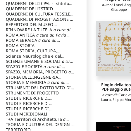
SOSTENIBILE
QUADERNI DELL'ICPAL - Istituto
autori
:
Landi Ang
centrale per il restauro e la
QUADERNI DELL'ISTRID
Giuseppe
conservazione del patrimonio
QUADERNI DI CULTURA TESSILE
a
archivistico e librario
cura di: Crispolti Livia
QUADERNI DI PROGETTAZIONE
a
cura di: Giura Longo Tommaso
REPERTORI DEL MUSEO
CENTRALE DEL RISORGIMENTO
RINNOVARE LA TUTELA
a cura di:
a
cura di: Pizzo Marco
Cicalò Enrico
ROMA ANTICA
a cura di: Pavia
Carlo
ROMA EBRAICA
a cura di:
Procaccia Claudio
ROMA STORIA
ROMA STORIA, CULTURA,
IMMAGINE
Scienze Neurologiche e del
a cura di: Fagiolo
Marcello
Comportamento
SCIENZE UMANE E SOCIALI
a cura
di: Iannizzi Salvatore
SPAZIO E SOCIETÀ
a cura di:
Cassetti Roberto
SPAZIO, MEMORIA, PROGETTO
a
cura di: Rossi Massimo
STORIA DELL'INGEGNERIA
STRUTTURALE IN ITALIA
STORIA E MEMORIA
a cura di:
a cura di:
Elogio della teo
Poretti Sergio
Rossi Lauro
STRUMENTI DEL DOTTORATO DI
PDF saggio aut
RICERCA IN RILIEVO E
STRUMENTI DI PROGETTO
a cura di
:
Carleva
RAPPRESENTAZIONE
STUDI E RICERCHE DI
Laura
,
Filippa Mo
DELL’ARCHITETTURA E
ARCHEOLOGIA IN SICILIA
STUDI E RICERCHE DI
a cura
DELL’AMBIENTE
di: Pelagatti Paola
ARCHITETTURA del Dipartimento
STUDI E RICERCHE DI
a cura di: Migliari
Riccardo
di Architettura Università degli
ARCHITETTURA del Dipartimento
STUDI MERIDIONALI
Studi G. d' Annunzio
di Architettura Università degli
T+A Territori di Architettura
a
Studi G. d' Annunzio, Chieti-
cura di: Ramazzotti Luigi
TEORIA E CULTURA DEL DESIGN
a
Pescara
cura di: Furlanis Giuseppe
TERRITORIO
a cura di: Fusero Paolo