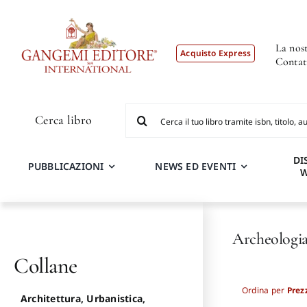
Salta
al
contenuto
La nost
Acquisto Express
Contat
Cerca
Cerca libro
per:
DI
PUBBLICAZIONI
NEWS ED EVENTI
Archeologia
Collane
Ordina per
Prez
Architettura, Urbanistica,