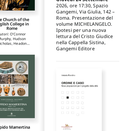
2026, ore 17:30, Spazio
Gangemi, Via Giulia, 142 –
Roma. Presentazione del
e Church of the
volume MICHELANGELO.
glish College in
Rome
Ipotesi per una nuova
utori
:
O'Connor
lettura del Cristo Giudice
Murphy
,
Hudson
nella Cappella Sistina,
icholas
,
Headon
Gangemi Editore
rew
,
Duffy Eamon
,
hardson Carol M.
,
mp Judith
,
Broggi
gelo
,
Marascialli
ara
,
Violini Paolo
,
Riotta Claudio
pido Mamertina