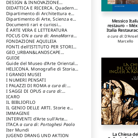
DESIGN & INNOVAZIONE
TECNOLOGICA
DIDATTICA E RICERCA. Quaderni
a cura di: Vallicelli
Andrea
della Scuola
Dipartimento di Architettura e
Analisi della Città Mediterranea
Dipartimento di Arte, Scienza e
Messico Itali
Tecnica del Costuire
Documenti rari e curiosi
restauro – Méx
dall'Archivio Segreto
È ARTE VERA E LETTERATURA
Italia Restaura
FOCUS ON
a cura di: AnnaMarra
a cura di
:
D’Anse
Contemporanea
FONDAZIONE AQUILEIA
Marcello
FONTI dell’ISTITUTO PER STORIA
DEL RISORGIMENTO
GEO_URBAN&LANDSCAPE
PLANNING (GULP)
GUIDE
a cura di:
Trusiani Elio
Guide del Museo d’Arte Orientale
“Giuseppe Tucci”
HELICONA. Monografie di Storia
dell'Arte
I GRANDI MUSEI
a cura di: Gallo Marco
I NUMERI PENSATI
I PALAZZI DI ROMA
a cura di:
Ippoliti Alessandro
I SAGGI DI OPUS
a cura di:
Scalesse Tommaso
ICARO
IL BIBLIOFILO
IL GENIO DELLE ARTI. Storie e
interpretazione
IMMAGINE
INTERVENTI d'Arte sull'Arte
dedicata alla cultura della
ITACA
a cura di: Portoghesi Paolo
conservazione d’arte
Iter Mundi
a cura di:
La Chiesa de
Fondazione Paola Droghetti onlus
JUGEND DRANG UND AKTION