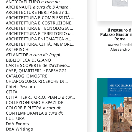
ANTICO/FUTURO
a cura di:
Varagnoli Claudio
ARCHINAUTI
a cura di: D'Amato
Claudio
ARCHITECTURE HERITAGE and
DESIGN
ARCHITETTURA E COMPLESSITÀ
a
cura di: Piva Antonio
ARCHITETTURA E COSTRUZIONE
a
cura di: Poretti Sergio
ARCHITETTURA E TECNOLOGIA
a
Il restauro d
cura di: Carrara Gianfranco
ARCHITETTURA E TERRITORIO
a
Palazzo Giustini
Roma
cura di: Pietrogrande Enrico
ARCHITETTURA ENIGMATICA
a
cura di: Lenci Ruggero
ARCHITETTURA, CITTÀ, MEMORIA
autori
:
Ippoliti
a cura di: Valeriani Enrico
ASTERISCHI
Alessandro
ATLANTIDE
a cura di: Puppi
Lionello
BIBLIOTECA DI GIANO
CARTE SCOPERTE dell’Archivio
Storico Capitolino
CASE, QUARTIERI e PAESAGGI
CATALOGHI MOSTRE
CHIAROSCURO. RICERCHE DI
STORIA E STORIA DELL'ARTE
Chieti-Pescara
a
cura di: Di Carpegna Falconieri
CITTÀ
Tommaso
CITTÀ, TERRITORIO, PIANO
a cura
di: Imbesi Giuseppe
COLLEZIONISMO E SPAZI DEL
COLLEZIONISMO
COLORE E PIETRA
a cura di:
a cura di:
Magnani Lauro
Selvaggi Giuseppe
CONTEMPORANEA
a cura di:
Gubinelli Luna
CULTURA
DdA Events
DdA Writings