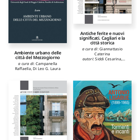
Antiche ferite e nuovi
significati. Cagliari e la
città storica
a cura di
:
Giannattasio
Ambiente urbano delle
Caterina
città del Mezzogiorno
autori
:
Siddi Cesarina
,
a cura di
:
Campanella
Fiorino Donatella
,
Bagnolo
Raffaella
,
Di Leo G. Laura
Vincenzo
,
Casu Paola
,
Pisu
Claudia
,
Pintus Valentina
,
Porcu Martina
,
Ranieri
Gaetano
,
Giannattasio
Caterina
,
Sanjust Paolo
,
D'Orta Luigi
,
Rondinella
Luigi
,
Bartolomucci Carla
,
Cadinu Marco
,
Mocci Silvia
,
Tiragallo Antonio
,
Schirru
Marcello
,
Margaritella
Paolo
,
Montinari Stefano
,
Cadeddu Barbara
,
Mucelli
Sara