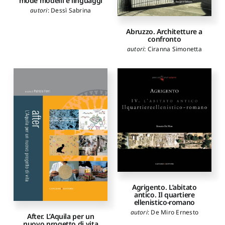
mode modelli e linguaggi
autori
:
Dessì Sabrina
Abruzzo. Architetture a
confronto
autori
:
Ciranna Simonetta
Agrigento. L’abitato
antico. Il quartiere
ellenistico-romano
autori
:
De Miro Ernesto
After. L’Aquila per un
nuovo progetto di vita