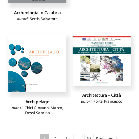
Guerriero Luigi
,
Musso
Stefano F.
,
Vassallo Eugenio
,
Tramontin Antonio
,
Archeologia in Calabria
Margaritella Paolo
autori
:
Settis Salvatore
Architettura – Città
Archipelago
autori
:
Forte Francesco
autori
:
Chiri Giovanni Marco
,
Dessì Sabrina
1
2
3
…
31
Prossimo