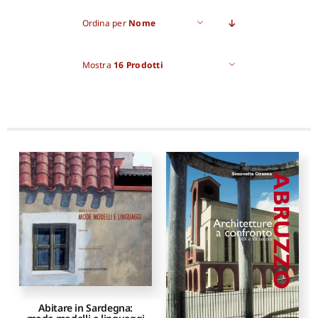
Ordina per
Nome
Pro
Mostra
16 Prodotti
Gan
New
Abitare in Sardegna: