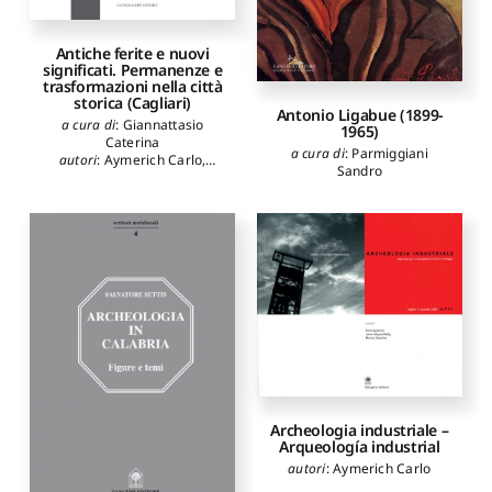
Antiche ferite e nuovi
significati. Permanenze e
trasformazioni nella città
storica (Cagliari)
Antonio Ligabue (1899-
a cura di
:
Giannattasio
1965)
Caterina
a cura di
:
Parmiggiani
autori
:
Aymerich Carlo
,
Sandro
Campus Giovanni Maria
,
Pellegrini Giorgio
,
Gizzi
Stefano
,
Scarpellini Paolo
,
Sanna Antonello
,
Deplano
Giancarlo
,
Garau Chiara
,
Bartolomucci Carla
,
Carillo
Saverio
,
D'Aprile Marina
,
Montinari Stefano
,
Fiorani
Donatella
,
Siddi Cesarina
,
Serafini Lucia
,
Fiengo
Giuseppe
,
Kirova Tatiana K.
,
Cadinu Marco
,
Abis
Emanuela
,
Giannattasio
Caterina
,
Sanjust Paolo
,
Perez Arroyo Salvador
,
Archeologia industriale –
Bruno Andrea
,
Corti Enrico
,
Arqueología industrial
Carmassi Massimo
,
Pitzalis
autori
:
Aymerich Carlo
Efisio
,
Varagnoli Claudio
,