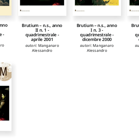
anno
Brutium – n.s., anno
Brutium – n.s., anno
Bru
II n. 1 ­
I n. 3 ­
 ­
quadrimestrale ­
quadrimestrale ­
q
aprile 2001
dicembre 2000
ro
autori
:
Manganaro
autori
:
Manganaro
au
Alessandro
Alessandro