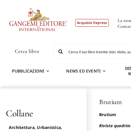
Salta
al
contenuto
La nost
Acquisto Express
Contat
Cerca
Cerca libro
per:
DI
PUBBLICAZIONI
NEWS ED EVENTI
Brutium
Collane
Brutium
Rivista quadrim
Architettura, Urbanistica,