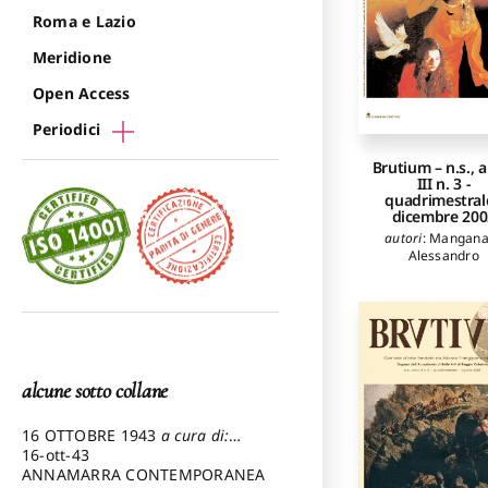
Roma e Lazio
Meridione
Open Access
Periodici
Brutium – n.s., 
III n. 3 ­
quadrimestrale
dicembre 200
autori
:
Mangana
Alessandro
alcune sotto collane
16 OTTOBRE 1943
a cura di:
Pezzetti Marcello
16-ott-43
ANNAMARRA CONTEMPORANEA