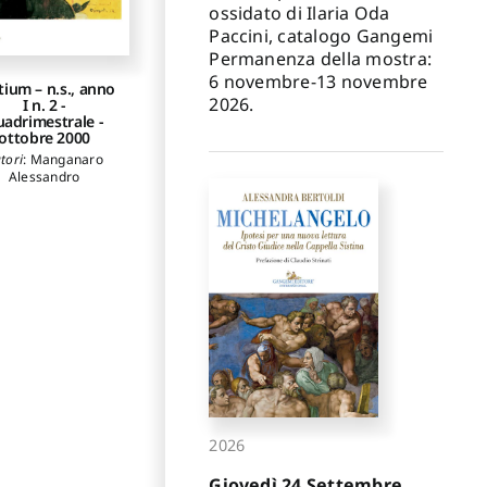
ossidato di Ilaria Oda
Paccini, catalogo Gangemi
Permanenza della mostra:
6 novembre-13 novembre
tium – n.s., anno
2026.
I n. 2 ­
uadrimestrale ­
ottobre 2000
tori
:
Manganaro
Alessandro
2026
Giovedì 24 Settembre