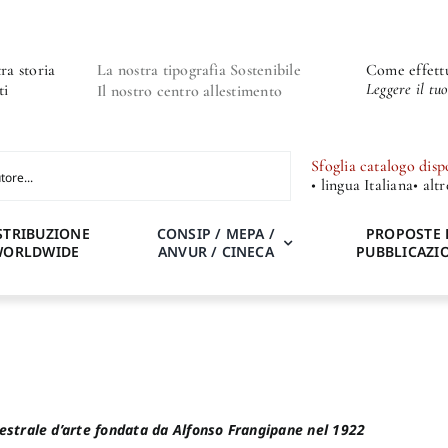
ra storia
La nostra tipografia Sostenibile
Come effettu
Leggere il tu
ti
Il nostro centro allestimento
Sfoglia catalogo disp
• lingua Italiana
• alt
STRIBUZIONE
CONSIP / MEPA /
PROPOSTE 
WORLDWIDE
ANVUR / CINECA
PUBBLICAZI
estrale d’arte fondata da Alfonso Frangipane nel 1922