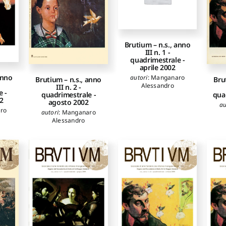
Brutium – n.s., anno
III n. 1 ­
quadrimestrale ­
aprile 2002
anno
autori
:
Manganaro
Bru
Brutium – n.s., anno
Alessandro
III n. 2 ­
 ­
qua
quadrimestrale ­
2
agosto 2002
au
ro
autori
:
Manganaro
Alessandro