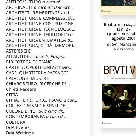
ANTICO/FUTURO
a cura di:
Varagnoli Claudio
ARCHINAUTI
a cura di: D'Amato
Claudio
ARCHITECTURE HERITAGE and
DESIGN
ARCHITETTURA E COMPLESSITÀ
a
cura di: Piva Antonio
ARCHITETTURA E COSTRUZIONE
a
Brutium – n.s., 
cura di: Poretti Sergio
ARCHITETTURA E TECNOLOGIA
a
II n. 2 ­
quadrimestrale
cura di: Carrara Gianfranco
ARCHITETTURA E TERRITORIO
a
agosto 2001
cura di: Pietrogrande Enrico
ARCHITETTURA ENIGMATICA
a
autori
:
Mangana
cura di: Lenci Ruggero
ARCHITETTURA, CITTÀ, MEMORIA
Alessandro
a cura di: Valeriani Enrico
ASTERISCHI
ATLANTIDE
a cura di: Puppi
Lionello
BIBLIOTECA DI GIANO
CARTE SCOPERTE dell’Archivio
Storico Capitolino
CASE, QUARTIERI e PAESAGGI
CATALOGHI MOSTRE
CHIAROSCURO. RICERCHE DI
STORIA E STORIA DELL'ARTE
Chieti-Pescara
a
cura di: Di Carpegna Falconieri
CITTÀ
Tommaso
CITTÀ, TERRITORIO, PIANO
a cura
di: Imbesi Giuseppe
COLLEZIONISMO E SPAZI DEL
COLLEZIONISMO
COLORE E PIETRA
a cura di:
a cura di:
Magnani Lauro
Selvaggi Giuseppe
CONTEMPORANEA
a cura di:
Gubinelli Luna
CULTURA
DdA Events
DdA Writings