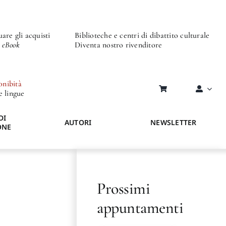
are gli acquisti
Biblioteche e centri di dibattito culturale
o eBook
Diventa nostro rivenditore
onibità
re lingue
DI
AUTORI
NEWSLETTER
ONE
Prossimi
appuntamenti