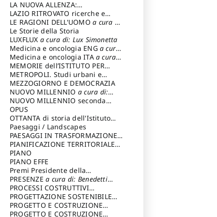
LA NUOVA ALLENZA:
ARCHITETTURA & AMBIENTE
LAZIO RITROVATO ricerche e
restauri
LE RAGIONI DELL'UOMO
a cura di:
Lombardi Satriani Luigi
Le Storie della Storia
LUXFLUX
a cura di: Lux Simonetta
Medicina e oncologia ENG
a cura
di: Lopez Massimo
Medicina e oncologia ITA
a cura
di: Lopez Massimo
MEMORIE dell’ISTITUTO PER
STORIA DEL RISORGIMENTO
METROPOLI. Studi urbani e
regionali
MEZZOGIORNO E DEMOCRAZIA
NUOVO MILLENNIO
a cura di:
Capaldo Pellegrino
NUOVO MILLENNIO seconda
serie
OPUS
a cura di: Mercadante
Francesco
OTTANTA di storia dell'Istituto
storia dell’Istituto
Paesaggi / Landscapes
a cura di:
Cavalieri Patrizia
PAESAGGI IN TRASFORMAZIONE
a
cura di: Corti Enrico A.
PIANIFICAZIONE TERRITORIALE
URBANISTICA ED AMBIENTALE
PIANO
a
cura di: Costa Enrico
PIANO EFFE
Premi Presidente della
Repubblica
PRESENZE
a cura di: Benedetti
Sandro
PROCESSI COSTRUTTIVI
DELL'ARCHITETTURA
PROGETTAZIONE SOSTENIBILE
a cura di:
Ippoliti Alessandro
PARTECIPATA
PROGETTO E COSTRUZIONE
DELL’ARCHITETTURA
PROGETTO E COSTRUZIONE