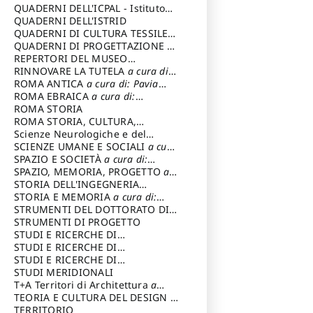
SOSTENIBILE
QUADERNI DELL'ICPAL - Istituto
centrale per il restauro e la
QUADERNI DELL'ISTRID
conservazione del patrimonio
QUADERNI DI CULTURA TESSILE
a
archivistico e librario
cura di: Crispolti Livia
QUADERNI DI PROGETTAZIONE
a
cura di: Giura Longo Tommaso
REPERTORI DEL MUSEO
CENTRALE DEL RISORGIMENTO
RINNOVARE LA TUTELA
a cura di:
a
cura di: Pizzo Marco
Cicalò Enrico
ROMA ANTICA
a cura di: Pavia
Carlo
ROMA EBRAICA
a cura di:
Procaccia Claudio
ROMA STORIA
ROMA STORIA, CULTURA,
IMMAGINE
Scienze Neurologiche e del
a cura di: Fagiolo
Marcello
Comportamento
SCIENZE UMANE E SOCIALI
a cura
di: Iannizzi Salvatore
SPAZIO E SOCIETÀ
a cura di:
Cassetti Roberto
SPAZIO, MEMORIA, PROGETTO
a
cura di: Rossi Massimo
STORIA DELL'INGEGNERIA
STRUTTURALE IN ITALIA
STORIA E MEMORIA
a cura di:
a cura di:
Poretti Sergio
Rossi Lauro
STRUMENTI DEL DOTTORATO DI
RICERCA IN RILIEVO E
STRUMENTI DI PROGETTO
RAPPRESENTAZIONE
STUDI E RICERCHE DI
DELL’ARCHITETTURA E
ARCHEOLOGIA IN SICILIA
STUDI E RICERCHE DI
a cura
DELL’AMBIENTE
di: Pelagatti Paola
ARCHITETTURA del Dipartimento
STUDI E RICERCHE DI
a cura di: Migliari
Riccardo
di Architettura Università degli
ARCHITETTURA del Dipartimento
STUDI MERIDIONALI
Studi G. d' Annunzio
di Architettura Università degli
T+A Territori di Architettura
a
Studi G. d' Annunzio, Chieti-
cura di: Ramazzotti Luigi
TEORIA E CULTURA DEL DESIGN
a
Pescara
cura di: Furlanis Giuseppe
TERRITORIO
a cura di: Fusero Paolo