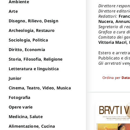
Ambiente
Direttore respon
Direttore editor
Arte
Redattori:
France
Disegno, Rilievo, Design
Nucera, Annunzi
Segretario di re
Archeologia, Restauro
Grafica a cura d
Comitato dei ga
Sociologia, Politica
Vittoria Macrì,
Diritto, Economia
Estero e arretra
Pubblicato e dis
Storia, Filosofia, Religione
Gli arretrati ve
Letteratura e linguistica
Ordina per
Data
Junior
Cinema, Teatro, Video, Musica
Fotografia
Opere varie
Medicina, Salute
Alimentazione, Cucina