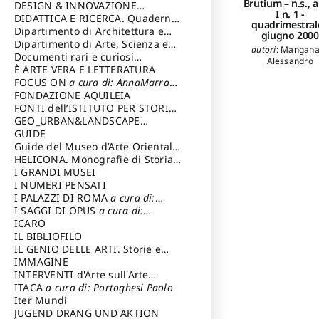
Brutium – n.s., 
DESIGN & INNOVAZIONE
I n. 1 ­
TECNOLOGICA
DIDATTICA E RICERCA. Quaderni
a cura di: Vallicelli
quadrimestrale
Andrea
della Scuola
Dipartimento di Architettura e
giugno 2000
Analisi della Città Mediterranea
Dipartimento di Arte, Scienza e
autori
:
Mangana
Tecnica del Costuire
Documenti rari e curiosi
Alessandro
dall'Archivio Segreto
È ARTE VERA E LETTERATURA
FOCUS ON
a cura di: AnnaMarra
Contemporanea
FONDAZIONE AQUILEIA
FONTI dell’ISTITUTO PER STORIA
DEL RISORGIMENTO
GEO_URBAN&LANDSCAPE
PLANNING (GULP)
GUIDE
a cura di:
Trusiani Elio
Guide del Museo d’Arte Orientale
“Giuseppe Tucci”
HELICONA. Monografie di Storia
dell'Arte
I GRANDI MUSEI
a cura di: Gallo Marco
I NUMERI PENSATI
I PALAZZI DI ROMA
a cura di:
Ippoliti Alessandro
I SAGGI DI OPUS
a cura di:
Scalesse Tommaso
ICARO
IL BIBLIOFILO
IL GENIO DELLE ARTI. Storie e
interpretazione
IMMAGINE
INTERVENTI d'Arte sull'Arte
dedicata alla cultura della
ITACA
a cura di: Portoghesi Paolo
conservazione d’arte
Iter Mundi
a cura di:
Fondazione Paola Droghetti onlus
JUGEND DRANG UND AKTION