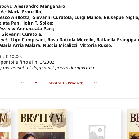
sabile:
Alessandro Manganaro
iale:
Maria Froncillo;
sco Arillotta, Giovanni Curatola, Luigi Malice, Giuseppe Niglia
ata Pani, John T. Spike;
dazion
e: Annunziata Pani;
i
Giovanni Curatola.
ranti:
Ugo Campisani, Rosa Dattola Morello, Raffaella Frangipan
 Maria Arria Malara, Nuccia Micalizzi, Vittoria Russo.
ti: € 10,00.
ponibile fino al n. 3/2002
ngono venduti al doppio del prezzo di copertina
Mostra
16 Prodotti