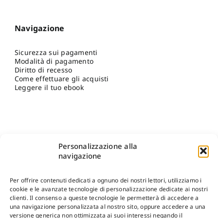
Navigazione
Sicurezza sui pagamenti
Modalità di pagamento
Diritto di recesso
Come effettuare gli acquisti
Leggere il tuo ebook
Personalizzazione alla
navigazione
Per offrire contenuti dedicati a ognuno dei nostri lettori, utilizziamo i
cookie e le avanzate tecnologie di personalizzazione dedicate ai nostri
clienti. Il consenso a queste tecnologie le permetterà di accedere a
una navigazione personalizzata al nostro sito, oppure accedere a una
Shop Gangemi Editore
-
Pagamenti Sicuri e anche Rateali
.
versione generica non ottimizzata ai suoi interessi negando il