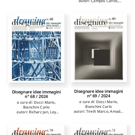
autori
:
Campos Carlos
,
Docci Mario
,
Bartoli Maria
Teresa
,
Nocentini
Alessandro
,
Russo Michele
,
Panarotto Federico
,
Flenghi
Giulia
,
Pellegrinelli Alberto
,
Magnifico Tommaso
,
Schiavo Antonio
,
Passamani
Ivana
,
Balboa Domínguez M.
Lucía
,
Grijalba Bengoetxea
Alberto
,
Galván Desvaux
Noelia
,
Riciputo Anna
Disegnare idee immagini
Disegnare idee immagini
n° 69 / 2024
n° 68 / 2024
a cura di
:
Docci Mario
,
a cura di
:
Docci Mario
,
Bianchini Carlo
Bianchini Carlo
autori
:
Tirelli Marco
,
Amadio
autori
:
Richarz Jan
,
Ley
Daniele
,
Attenni Martina
,
Yannick
,
Pritchard Douglas
,
Empler Tommaso
,
Inglese
Schindler Bruno
,
Bianchini
Carlo
,
Ciammaichella
Carlo
,
Attenni Martina
,
Barni
Massimiliano
,
Docci Mario
,
Roberto
,
Griffo Marika