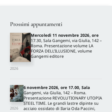
Galván Desvaux Noelia
,
Moral García Álvaro
,
Parrinello Sandro
,
Porcheddu Andrea
,
Trivi
María Belén
Prossimi appuntamenti
Mercoledì 11 novembre 2026, ore
17.30, Sala Gangemi, via Giulia, 142 –
Roma. Presentazione volume LA
FORZA DELL’ILLUSIONE, volume
Gangemi editore
2026
6 novembre 2026, ore 17.00, Sala
Gangemi, via Giulia, 142 – Roma.
Presentazione REVOLUTIONARY UTOPIA
STEEL TIME. Le grandi lastre dipinte su
acciaio ossidato di Ilaria Oda Paccini,
2026