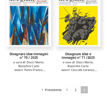
Rossi Adriana
,
Bertacchi
Silvia
,
Formicola Claudio
,
Gonizzi Barsanti Sara
Disegnare idee immagini
Disegnare idee e
n° 70 / 2025
immagini n° 71 /2025
a cura di
:
Docci Mario
,
a cura di
:
Docci Mario
,
Bianchini Carlo
Bianchini Carlo
autori
:
Purini Franco
,
autori
:
Ceccotti Lorenzo
,
Severati Carlo
,
Lenci
Senatore Luca James
,
Merlo
Ruggero
,
De Luca Livio
,
Alessandro
,
Occhipinti
Gaiani Marco
,
Aletta Anna
,
Carmelo
,
Guidi Francesco
,
Dacarro Fabio
,
Zheng Jun
,
Baruzzi Laura
,
Bertolini
Orlandi Luca
,
Mazza
Davide
,
Cipriani Luca
,
Precedente
1
2
3
Alessandro
Fantini Filippo
,
Schiavo
Antonio
,
Damiano Salvatore
,
Magnifico Tommaso
,
Cendón-Segovia Pablo
,