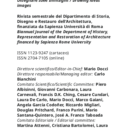
Disegnare Idee Immagini
/ Drawing ideas
images
Pro
Rivista semestrale del Dipartimento di Storia,
Disegno e Restauro dell’Architettura,
finanziata da Sapienza Università di Roma
Biannual Journal of the Department of History,
Gan
Representation and Restoration of Architecture
financed by Sapienza Rome University
New
ISSN 1123-9247 (cartaceo)
ISSN 2704-7105 (online)
Direttore scientifico/Editor-in-Chief:
Mario Docci
Direttore responsabile/Managing editor:
Carlo
Bianchini
Comitato Scientifico/Scientific Committee:
Piero
Albisinni, Giovanni Carbonara, Laura
Carnevali, Francis D.K. Ching, Cesare Cundari,
Laura De Carlo, Mario Docci, Marco Gaiani,
Angela García Codoñer, Riccardo Migliari,
Douglas Pritchard, Franco Purini, Mario
Santana-Quintero, José A. Franco Taboada
Comitato Editoriale / Editorial committee:
Martina Attenni, Cristiana Bartolomei, Laura