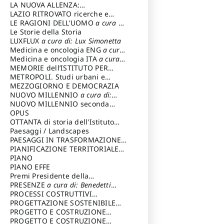
LA NUOVA ALLENZA:
ARCHITETTURA & AMBIENTE
LAZIO RITROVATO ricerche e
restauri
LE RAGIONI DELL'UOMO
a cura di:
Lombardi Satriani Luigi
Le Storie della Storia
LUXFLUX
a cura di: Lux Simonetta
Medicina e oncologia ENG
a cura
di: Lopez Massimo
Medicina e oncologia ITA
a cura
di: Lopez Massimo
MEMORIE dell’ISTITUTO PER
STORIA DEL RISORGIMENTO
METROPOLI. Studi urbani e
regionali
MEZZOGIORNO E DEMOCRAZIA
NUOVO MILLENNIO
a cura di:
Capaldo Pellegrino
NUOVO MILLENNIO seconda
serie
OPUS
a cura di: Mercadante
Francesco
OTTANTA di storia dell'Istituto
storia dell’Istituto
Paesaggi / Landscapes
a cura di:
Cavalieri Patrizia
PAESAGGI IN TRASFORMAZIONE
a
cura di: Corti Enrico A.
PIANIFICAZIONE TERRITORIALE
URBANISTICA ED AMBIENTALE
PIANO
a
cura di: Costa Enrico
PIANO EFFE
Premi Presidente della
Repubblica
PRESENZE
a cura di: Benedetti
Sandro
PROCESSI COSTRUTTIVI
DELL'ARCHITETTURA
PROGETTAZIONE SOSTENIBILE
a cura di:
Ippoliti Alessandro
PARTECIPATA
PROGETTO E COSTRUZIONE
DELL’ARCHITETTURA
PROGETTO E COSTRUZIONE