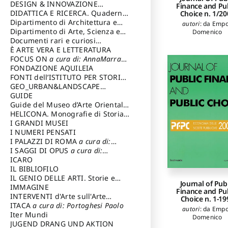
DESIGN & INNOVAZIONE
Finance and Pu
TECNOLOGICA
DIDATTICA E RICERCA. Quaderni
a cura di: Vallicelli
Choice n. 1/20
Andrea
della Scuola
Dipartimento di Architettura e
autori
:
da Empo
Analisi della Città Mediterranea
Dipartimento di Arte, Scienza e
Domenico
Tecnica del Costuire
Documenti rari e curiosi
dall'Archivio Segreto
È ARTE VERA E LETTERATURA
FOCUS ON
a cura di: AnnaMarra
Contemporanea
FONDAZIONE AQUILEIA
FONTI dell’ISTITUTO PER STORIA
DEL RISORGIMENTO
GEO_URBAN&LANDSCAPE
PLANNING (GULP)
GUIDE
a cura di:
Trusiani Elio
Guide del Museo d’Arte Orientale
“Giuseppe Tucci”
HELICONA. Monografie di Storia
dell'Arte
I GRANDI MUSEI
a cura di: Gallo Marco
I NUMERI PENSATI
I PALAZZI DI ROMA
a cura di:
Ippoliti Alessandro
I SAGGI DI OPUS
a cura di:
Scalesse Tommaso
ICARO
IL BIBLIOFILO
IL GENIO DELLE ARTI. Storie e
Journal of Pub
interpretazione
IMMAGINE
Finance and Pu
INTERVENTI d'Arte sull'Arte
Choice n. 1-19
dedicata alla cultura della
ITACA
a cura di: Portoghesi Paolo
autori
:
da Empo
conservazione d’arte
Iter Mundi
a cura di:
Domenico
Fondazione Paola Droghetti onlus
JUGEND DRANG UND AKTION