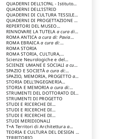
SOSTENIBILE
QUADERNI DELL'ICPAL - Istituto
centrale per il restauro e la
QUADERNI DELL'ISTRID
conservazione del patrimonio
QUADERNI DI CULTURA TESSILE
a
archivistico e librario
cura di: Crispolti Livia
QUADERNI DI PROGETTAZIONE
a
cura di: Giura Longo Tommaso
REPERTORI DEL MUSEO
CENTRALE DEL RISORGIMENTO
RINNOVARE LA TUTELA
a cura di:
a
cura di: Pizzo Marco
Cicalò Enrico
ROMA ANTICA
a cura di: Pavia
Carlo
ROMA EBRAICA
a cura di:
Procaccia Claudio
ROMA STORIA
ROMA STORIA, CULTURA,
IMMAGINE
Scienze Neurologiche e del
a cura di: Fagiolo
Marcello
Comportamento
SCIENZE UMANE E SOCIALI
a cura
di: Iannizzi Salvatore
SPAZIO E SOCIETÀ
a cura di:
Cassetti Roberto
SPAZIO, MEMORIA, PROGETTO
a
cura di: Rossi Massimo
STORIA DELL'INGEGNERIA
STRUTTURALE IN ITALIA
STORIA E MEMORIA
a cura di:
a cura di:
Poretti Sergio
Rossi Lauro
STRUMENTI DEL DOTTORATO DI
RICERCA IN RILIEVO E
STRUMENTI DI PROGETTO
RAPPRESENTAZIONE
STUDI E RICERCHE DI
DELL’ARCHITETTURA E
ARCHEOLOGIA IN SICILIA
STUDI E RICERCHE DI
a cura
DELL’AMBIENTE
di: Pelagatti Paola
ARCHITETTURA del Dipartimento
STUDI E RICERCHE DI
a cura di: Migliari
Riccardo
di Architettura Università degli
ARCHITETTURA del Dipartimento
STUDI MERIDIONALI
Studi G. d' Annunzio
di Architettura Università degli
T+A Territori di Architettura
a
Studi G. d' Annunzio, Chieti-
cura di: Ramazzotti Luigi
TEORIA E CULTURA DEL DESIGN
a
Pescara
cura di: Furlanis Giuseppe
TERRITORIO
a cura di: Fusero Paolo