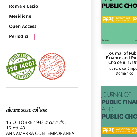
Roma e Lazio
Meridione
Open Access
Periodici
Journal of Pub
Finance and Pu
Choice n. 1/19
autori
:
da Empo
Domenico
alcune sotto collane
16 OTTOBRE 1943
a cura di:
Pezzetti Marcello
16-ott-43
ANNAMARRA CONTEMPORANEA