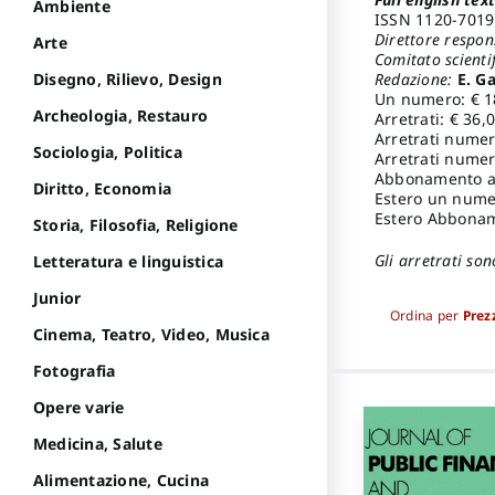
Ambiente
ISSN 1120-7019
Direttore respon
Arte
Comitato scienti
Redazione:
E. Ga
Disegno, Rilievo, Design
Un numero: € 1
Archeologia, Restauro
Arretrati: € 36,
Arretrati numer
Sociologia, Politica
Arretrati numeri
Abbonamento an
Diritto, Economia
Estero un numer
Estero Abbonam
Storia, Filosofia, Religione
Gli arretrati son
Letteratura e linguistica
Junior
Ordina per
Prez
Cinema, Teatro, Video, Musica
Fotografia
Opere varie
Medicina, Salute
Alimentazione, Cucina