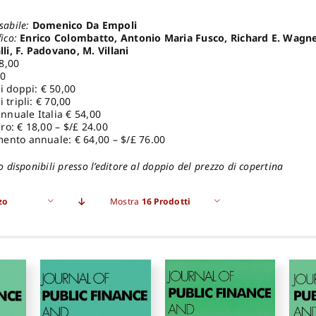
sabile:
Domenico Da Empoli
fico:
Enrico Colombatto, Antonio Maria Fusco, Richard E. Wagn
lli, F. Padovano, M. Villani
8,00
00
i doppi: € 50,00
 tripli: € 70,00
nuale Italia € 54,00
o: € 18,00 – $/£ 24.00
ento annuale: € 64,00 – $/£ 76.00
o disponibili presso l’editore al doppio del prezzo di copertina
zo
Mostra
16 Prodotti