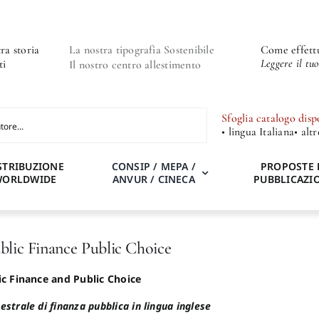
ra storia
La nostra tipografia Sostenibile
Come effettu
Leggere il tu
ti
Il nostro centro allestimento
Sfoglia catalogo disp
• lingua Italiana
• alt
STRIBUZIONE
CONSIP / MEPA /
PROPOSTE 
WORLDWIDE
ANVUR / CINECA
PUBBLICAZI
ublic Finance Public Choice
ic Finance and Public Choice
strale di finanza pubblica in lingua inglese
t