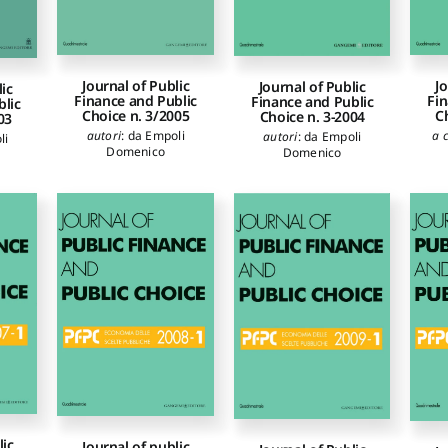
Journal of Public
Jo
Journal of Public
lic
Finance and Public
Fin
Finance and Public
blic
Choice n. 3/2005
C
Choice n. 3-2004
03
autori
:
da Empoli
a 
autori
:
da Empoli
li
Domenico
Domenico
lic
Journal of public