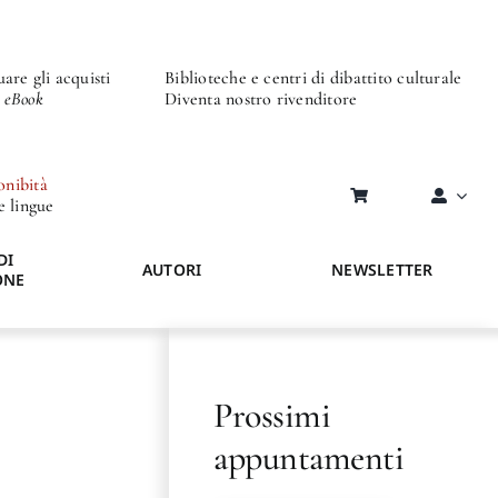
are gli acquisti
Biblioteche e centri di dibattito culturale
o eBook
Diventa nostro rivenditore
onibità
re lingue
DI
AUTORI
NEWSLETTER
ONE
Prossimi
appuntamenti