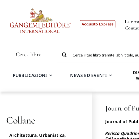
Salta
al
contenuto
La nost
Acquisto Express
Contat
Cerca
Cerca libro
per:
DI
PUBBLICAZIONI
NEWS ED EVENTI
Journ. of P
Collane
Journal of Publ
Rivista Quadrime
Architettura, Urbanistica,
Full english tex