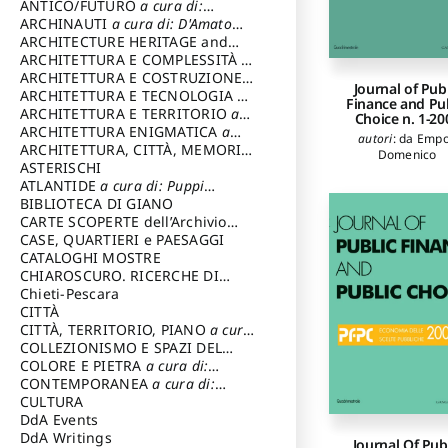
ANTICO/FUTURO
a cura di:
Varagnoli Claudio
ARCHINAUTI
a cura di: D'Amato
Claudio
ARCHITECTURE HERITAGE and
DESIGN
ARCHITETTURA E COMPLESSITÀ
a
cura di: Piva Antonio
ARCHITETTURA E COSTRUZIONE
a
Journal of Pub
cura di: Poretti Sergio
ARCHITETTURA E TECNOLOGIA
a
Finance and Pu
cura di: Carrara Gianfranco
ARCHITETTURA E TERRITORIO
a
Choice n. 1-20
cura di: Pietrogrande Enrico
ARCHITETTURA ENIGMATICA
a
autori
:
da Empo
cura di: Lenci Ruggero
ARCHITETTURA, CITTÀ, MEMORIA
Domenico
a cura di: Valeriani Enrico
ASTERISCHI
ATLANTIDE
a cura di: Puppi
Lionello
BIBLIOTECA DI GIANO
CARTE SCOPERTE dell’Archivio
Storico Capitolino
CASE, QUARTIERI e PAESAGGI
CATALOGHI MOSTRE
CHIAROSCURO. RICERCHE DI
STORIA E STORIA DELL'ARTE
Chieti-Pescara
a
cura di: Di Carpegna Falconieri
CITTÀ
Tommaso
CITTÀ, TERRITORIO, PIANO
a cura
di: Imbesi Giuseppe
COLLEZIONISMO E SPAZI DEL
COLLEZIONISMO
COLORE E PIETRA
a cura di:
a cura di:
Magnani Lauro
Selvaggi Giuseppe
CONTEMPORANEA
a cura di:
Gubinelli Luna
CULTURA
DdA Events
DdA Writings
Journal Of Pub