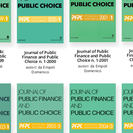
Jo
Journal of Public
lic
Journal of Public
Fin
Finance and Public
blic
Finance and Public
C
Choice n. 1-2001
99
Choice n. 1-2000
a
autori
:
da Empoli
li
autori
:
da Empoli
Domenico
Domenico