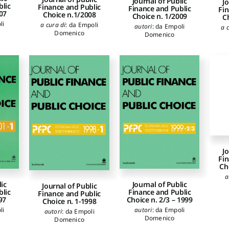
Journal of Public
Jo
blic
Finance and Public
Finance and Public
Fin
07
Choice n.1/2008
Choice n. 1/2009
C
li
a cura di
:
da Empoli
autori
:
da Empoli
a 
Domenico
Domenico
Jo
Fin
Ch
a
Journal of Public
lic
Journal of Public
Finance and Public
blic
Finance and Public
Choice n. 2/3 – 1999
97
Choice n. 1-1998
autori
:
da Empoli
li
autori
:
da Empoli
Domenico
Domenico