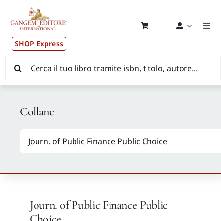
Salta
al
contenuto
Togg
Navi
SHOP Express
Pub
Cerca
per:
New
Collane
Dis
CON
New
Journ. of Public Finance Public
Aut
Choice