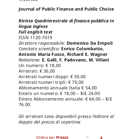
Journal of Public Finance and Public Choice
Pro
Rivista Quadrimestrale di finanza pubblica in
lingua inglese
Full english text
Gan
ISSN 1120-7019
Direttore responsabile:
Domenico Da Empoli
Comitato scientifico:
Enrico Colombatto,
Antonio Maria Fusco, Richard E. Wagner
New
Redazione:
E. Galli, F. Padovano, M. Villani
Un numero: € 18,00
Arretrati: € 36,00
Arretrati numeri doppi: € 50,00
Arretrati numeri tripli: € 70,00
Abbonamento annuale Italia € 54,00
Estero un numero: € 18,00 – $/£ 24.00
Estero Abbonamento annuale: € 64,00 – $/£
76.00
Gli arretrati sono disponibili presso l’editore al
doppio del prezzo di copertina
Ordina per
Prezzo