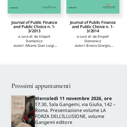
Journal of Public Finance
Journal of Public Finance
and Public Choice n. 1-
and Public Choice n. 1-
3/2013
3/2014
a cura di
:
da Empoli
a cura di
:
da Empoli
Domenico
Domenico
autori
:
Albano Gian Luigi
,
autori
:
Brosio Giorgio
,
Beraldo Sergio
,
Colombatto
Calacagno Peter T.
,
Cebula
Enrico
,
da Empoli Domenico
,
Richard J.
,
Clark J.R.
,
da
De Jasay Anthony
,
De Rose
Empoli Domenico
,
Di Liddo
Claudio
,
Filoso Valerio
,
Forte
Giuseppe
,
Garen John
,
Francesco
,
Galli Emma
,
Garzarelli Giampaolo
,
Hebert David
,
Lupo Mario
,
Giuranno Michele G.
,
Hebert
Mixon Jr. Franklin G.
,
Racca
David
,
Heller Lauren
,
Hoffer
Gabriella M.
,
Richard E.
Adam
,
Mafrici Arcangelo
,
Prossimi appuntamenti
Wagner
,
Rizzo Ilde
,
Santoro
Marchese Carla
,
Rim Limam
Sergio
,
Shughart II William
Yasmina
,
Rossi Stefania P.S.
,
F.
,
Stimolo Marco
,
Yohoyama
Wagner Richard E.
,
Mercoledì 11 novembre 2026, ore
Akira
,
Yoon Yong. J.
Yokoyama Akira
,
Yoon Yong.
17.30, Sala Gangemi, via Giulia, 142 –
J.
,
Zanola Roberto
Roma. Presentazione volume LA
FORZA DELL’ILLUSIONE, volume
Gangemi editore