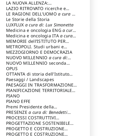
LA NUOVA ALLENZA:
ARCHITETTURA & AMBIENTE
LAZIO RITROVATO ricerche e
restauri
LE RAGIONI DELL'UOMO
a cura di:
Lombardi Satriani Luigi
Le Storie della Storia
LUXFLUX
a cura di: Lux Simonetta
Medicina e oncologia ENG
a cura
di: Lopez Massimo
Medicina e oncologia ITA
a cura
di: Lopez Massimo
MEMORIE dell’ISTITUTO PER
STORIA DEL RISORGIMENTO
METROPOLI. Studi urbani e
regionali
MEZZOGIORNO E DEMOCRAZIA
NUOVO MILLENNIO
a cura di:
Capaldo Pellegrino
NUOVO MILLENNIO seconda
serie
OPUS
a cura di: Mercadante
Francesco
OTTANTA di storia dell'Istituto
storia dell’Istituto
Paesaggi / Landscapes
a cura di:
Cavalieri Patrizia
PAESAGGI IN TRASFORMAZIONE
a
cura di: Corti Enrico A.
PIANIFICAZIONE TERRITORIALE
URBANISTICA ED AMBIENTALE
PIANO
a
cura di: Costa Enrico
PIANO EFFE
Premi Presidente della
Repubblica
PRESENZE
a cura di: Benedetti
Sandro
PROCESSI COSTRUTTIVI
DELL'ARCHITETTURA
PROGETTAZIONE SOSTENIBILE
a cura di:
Ippoliti Alessandro
PARTECIPATA
PROGETTO E COSTRUZIONE
DELL’ARCHITETTURA
PROGETTO E COSTRUZIONE