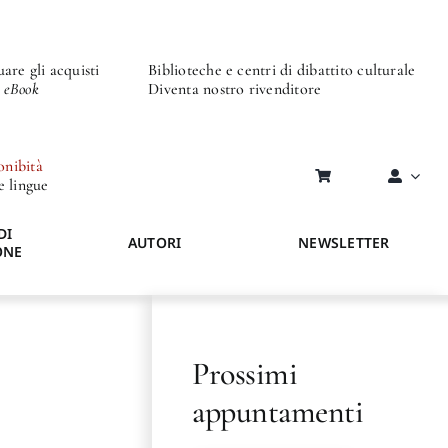
are gli acquisti
Biblioteche e centri di dibattito culturale
o eBook
Diventa nostro rivenditore
onibità
re lingue
DI
AUTORI
NEWSLETTER
ONE
Prossimi
appuntamenti