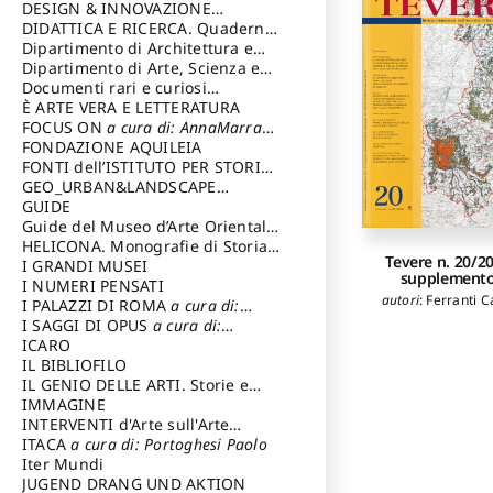
DESIGN & INNOVAZIONE
TECNOLOGICA
DIDATTICA E RICERCA. Quaderni
a cura di: Vallicelli
Andrea
della Scuola
Dipartimento di Architettura e
Analisi della Città Mediterranea
Dipartimento di Arte, Scienza e
Tecnica del Costuire
Documenti rari e curiosi
dall'Archivio Segreto
È ARTE VERA E LETTERATURA
FOCUS ON
a cura di: AnnaMarra
Contemporanea
FONDAZIONE AQUILEIA
FONTI dell’ISTITUTO PER STORIA
DEL RISORGIMENTO
GEO_URBAN&LANDSCAPE
PLANNING (GULP)
GUIDE
a cura di:
Trusiani Elio
Guide del Museo d’Arte Orientale
“Giuseppe Tucci”
HELICONA. Monografie di Storia
Tevere n. 20/2
dell'Arte
I GRANDI MUSEI
a cura di: Gallo Marco
supplement
I NUMERI PENSATI
autori
:
Ferranti C
I PALAZZI DI ROMA
a cura di:
Ippoliti Alessandro
I SAGGI DI OPUS
a cura di:
Scalesse Tommaso
ICARO
IL BIBLIOFILO
IL GENIO DELLE ARTI. Storie e
interpretazione
IMMAGINE
INTERVENTI d'Arte sull'Arte
dedicata alla cultura della
ITACA
a cura di: Portoghesi Paolo
conservazione d’arte
Iter Mundi
a cura di:
Fondazione Paola Droghetti onlus
JUGEND DRANG UND AKTION