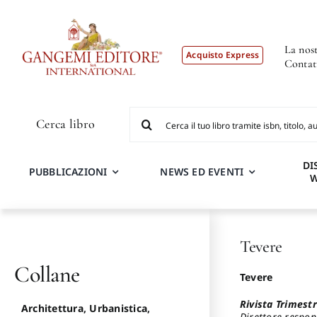
Salta
al
contenuto
La nost
Acquisto Express
Contat
Cerca
Cerca libro
per:
DI
PUBBLICAZIONI
NEWS ED EVENTI
Tevere
Collane
Tevere
Rivista Trimestr
Architettura, Urbanistica,
Direttore respon