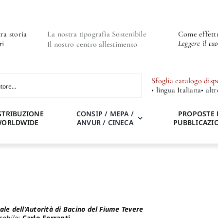
ra storia
La nostra tipografia Sostenibile
Come effettu
Leggere il tu
ti
Il nostro centro allestimento
Sfoglia catalogo disp
• lingua Italiana
• alt
STRIBUZIONE
CONSIP / MEPA /
PROPOSTE 
WORLDWIDE
ANVUR / CINECA
PUBBLICAZI
ale dell’Autorità di Bacino del Fiume Tevere
sabile:
Carlo Ferranti