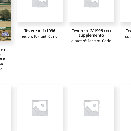
Tevere n. 1/1996
Tevere n. 2/1996 con
Te
supplemento
autori
:
Ferranti Carlo
aut
a cura di
:
Ferranti Carlo
te e
l
ere
di
me