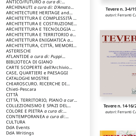
ANTICO/FUTURO
a cura di:
Varagnoli Claudio
ARCHINAUTI
a cura di: D'Amato
Tevere n. 3-4/1
Claudio
ARCHITECTURE HERITAGE and
autori
:
Ferranti C
DESIGN
ARCHITETTURA E COMPLESSITÀ
a
cura di: Piva Antonio
ARCHITETTURA E COSTRUZIONE
a
cura di: Poretti Sergio
ARCHITETTURA E TECNOLOGIA
a
cura di: Carrara Gianfranco
ARCHITETTURA E TERRITORIO
a
cura di: Pietrogrande Enrico
ARCHITETTURA ENIGMATICA
a
cura di: Lenci Ruggero
ARCHITETTURA, CITTÀ, MEMORIA
a cura di: Valeriani Enrico
ASTERISCHI
ATLANTIDE
a cura di: Puppi
Lionello
BIBLIOTECA DI GIANO
CARTE SCOPERTE dell’Archivio
Storico Capitolino
CASE, QUARTIERI e PAESAGGI
CATALOGHI MOSTRE
CHIAROSCURO. RICERCHE DI
STORIA E STORIA DELL'ARTE
Chieti-Pescara
a
cura di: Di Carpegna Falconieri
CITTÀ
Tommaso
CITTÀ, TERRITORIO, PIANO
a cura
di: Imbesi Giuseppe
COLLEZIONISMO E SPAZI DEL
Tevere n. 14-16/
COLLEZIONISMO
COLORE E PIETRA
a cura di:
a cura di:
autori
:
Ferranti C
Magnani Lauro
Selvaggi Giuseppe
CONTEMPORANEA
a cura di:
Gubinelli Luna
CULTURA
DdA Events
DdA Writings