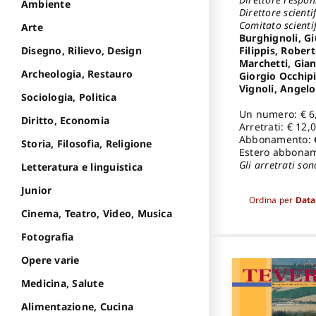
Ambiente
Direttore scientif
Comitato scienti
Arte
Burghignoli, Gi
Filippis, Rober
Disegno, Rilievo, Design
Marchetti, Gia
Archeologia, Restauro
Giorgio Occhipi
Vignoli, Angelo
Sociologia, Politica
Un numero: € 6
Diritto, Economia
Arretrati: € 12,
Abbonamento: 
Storia, Filosofia, Religione
Estero abbonam
Gli arretrati son
Letteratura e linguistica
Junior
Ordina per
Data
Cinema, Teatro, Video, Musica
Fotografia
Opere varie
Medicina, Salute
Alimentazione, Cucina