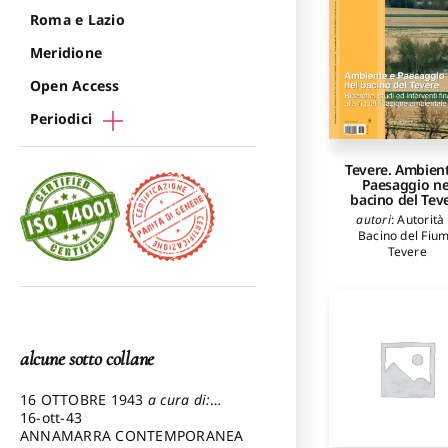
Roma e Lazio
Meridione
Open Access
Periodici
Tevere. Ambien
Paesaggio ne
bacino del Tev
autori
:
Autorità 
Bacino del Fiu
Tevere
alcune sotto collane
16 OTTOBRE 1943
a cura di:
Pezzetti Marcello
16-ott-43
ANNAMARRA CONTEMPORANEA