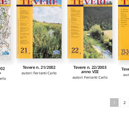
Tevere n. 21/2002
Tevere n. 22/2003
002
Tev
anno VIII
o
autori
:
Ferranti Carlo
aut
autori
:
Ferranti Carlo
arlo
1
2