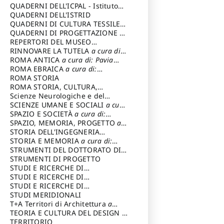
SOSTENIBILE
QUADERNI DELL'ICPAL - Istituto
centrale per il restauro e la
QUADERNI DELL'ISTRID
conservazione del patrimonio
QUADERNI DI CULTURA TESSILE
a
archivistico e librario
cura di: Crispolti Livia
QUADERNI DI PROGETTAZIONE
a
cura di: Giura Longo Tommaso
REPERTORI DEL MUSEO
CENTRALE DEL RISORGIMENTO
RINNOVARE LA TUTELA
a cura di:
a
cura di: Pizzo Marco
Cicalò Enrico
ROMA ANTICA
a cura di: Pavia
Carlo
ROMA EBRAICA
a cura di:
Procaccia Claudio
ROMA STORIA
ROMA STORIA, CULTURA,
IMMAGINE
Scienze Neurologiche e del
a cura di: Fagiolo
Marcello
Comportamento
SCIENZE UMANE E SOCIALI
a cura
di: Iannizzi Salvatore
SPAZIO E SOCIETÀ
a cura di:
Cassetti Roberto
SPAZIO, MEMORIA, PROGETTO
a
cura di: Rossi Massimo
STORIA DELL'INGEGNERIA
STRUTTURALE IN ITALIA
STORIA E MEMORIA
a cura di:
a cura di:
Poretti Sergio
Rossi Lauro
STRUMENTI DEL DOTTORATO DI
RICERCA IN RILIEVO E
STRUMENTI DI PROGETTO
RAPPRESENTAZIONE
STUDI E RICERCHE DI
DELL’ARCHITETTURA E
ARCHEOLOGIA IN SICILIA
STUDI E RICERCHE DI
a cura
DELL’AMBIENTE
di: Pelagatti Paola
ARCHITETTURA del Dipartimento
STUDI E RICERCHE DI
a cura di: Migliari
Riccardo
di Architettura Università degli
ARCHITETTURA del Dipartimento
STUDI MERIDIONALI
Studi G. d' Annunzio
di Architettura Università degli
T+A Territori di Architettura
a
Studi G. d' Annunzio, Chieti-
cura di: Ramazzotti Luigi
TEORIA E CULTURA DEL DESIGN
a
Pescara
cura di: Furlanis Giuseppe
TERRITORIO
a cura di: Fusero Paolo