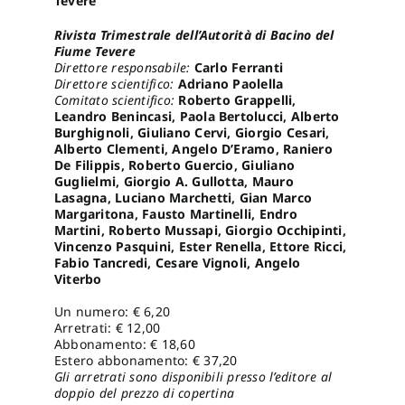
Tevere
Rivista Trimestrale dell’Autorità di Bacino del
Pro
Fiume Tevere
Direttore responsabile:
Carlo Ferranti
Direttore scientifico:
Adriano Paolella
Comitato scientifico:
Roberto Grappelli,
Gan
Leandro Benincasi, Paola Bertolucci, Alberto
Burghignoli, Giuliano Cervi, Giorgio Cesari,
Alberto Clementi, Angelo D’Eramo, Raniero
New
De Filippis, Roberto Guercio, Giuliano
Guglielmi, Giorgio A. Gullotta, Mauro
Lasagna, Luciano Marchetti, Gian Marco
Margaritona, Fausto Martinelli, Endro
Martini, Roberto Mussapi, Giorgio Occhipinti,
Vincenzo Pasquini, Ester Renella, Ettore Ricci,
Fabio Tancredi, Cesare Vignoli, Angelo
Viterbo
Un numero: € 6,20
Arretrati: € 12,00
Abbonamento: € 18,60
Estero abbonamento: € 37,20
Gli arretrati sono disponibili presso l’editore al
doppio del prezzo di copertina