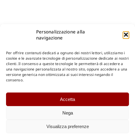
Personalizzazione alla
navigazione
Per offrire contenuti dedicati a ognuno dei nostri lettori, utilizziamo i
cookie e le avanzate tecnologie di personalizzazione dedicate ai nostri
clienti. Il consenso a queste tecnologie le permetterà di accedere a
una navigazione personalizzata al nostro sito, oppure accedere a una
Shop Gangemi Editore
-
Pagamenti Sicuri e anche Rateali
.
versione generica non ottimizzata ai suoi interessi negando il
consenso.
Catalogo Online
Accetta
CONSULTAZIONE
Catalogo Internazionale
Nega
Catalogo Online
DOWNLOAD
Visualizza preferenze
Catalogo Internazionale